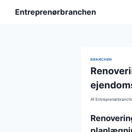
Fortsæt
Entreprenørbranchen
til
indhold
BRANCHEN
Renoverin
ejendom
Af
Entreprenørbranch
Renoverin
planlægni