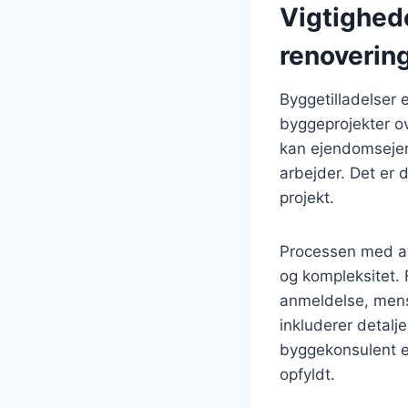
Vigtighede
renoverin
Byggetilladelser 
byggeprojekter ov
kan ejendomsejere
arbejder. Det er d
projekt.
Processen med at
og kompleksitet. 
anmeldelse, mens
inkluderer detalj
byggekonsulent el
opfyldt.