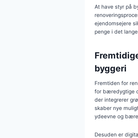
At have styr på b
renoveringsproces
ejendomsejere sik
penge i det lange
Fremtidig
byggeri
Fremtiden for re
for bæredygtige o
der integrerer gr
skaber nye mulig
ydeevne og bære
Desuden er digita