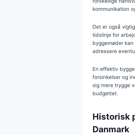
forskellige håndv
kommunikation og 
Det er også vigtig
tidslinje for arb
byggemøder kan væ
adressere eventu
En effektiv bygg
forsinkelser og i
sig mere trygge v
budgettet.
Historisk 
Danmark