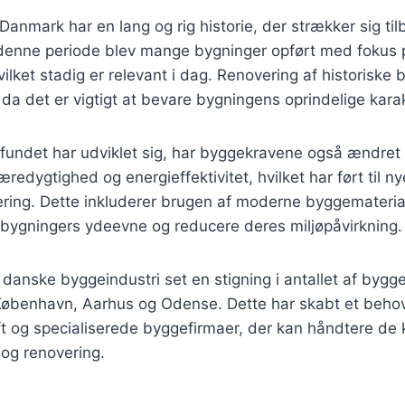
anmark har en lang og rig historie, der strækker sig tilb
 denne periode blev mange bygninger opført med fokus p
ilket stadig er relevant i dag. Renovering af historiske
, da det er vigtigt at bevare bygningens oprindelige kara
fundet har udviklet sig, har byggekravene også ændret s
redygtighed og energieffektivitet, hvilket har ført til n
ring. Dette inkluderer brugen af moderne byggematerial
 bygningers ydeevne og reducere deres miljøpåvirkning.
anske byggeindustri set en stigning i antallet af byggep
benhavn, Aarhus og Odense. Dette har skabt et behov f
t og specialiserede byggefirmaer, der kan håndtere de 
og renovering.