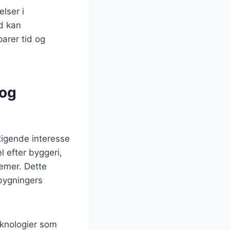
lser i
id kan
arer tid og
 og
tigende interesse
 efter byggeri,
temer. Dette
bygningers
eknologier som