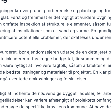
ninger kræver grundig forberedelse og planlægning for a
r glat. Først og fremmest er det vigtigt at vurdere byg
an omfatte inspektion af strukturelle elementer, såsom
ering af installationer som el, vand og varme. En grundi
ntificere potentielle problemer, der skal løses under re
 vurderet, bør ejendomsejeren udarbejde en detaljeret p
tte inkluderer at fastlægge budgettet, tidsrammen og 
n være nyttigt at involvere fagfolk, såsom arkitekter eller
de bedste løsninger og materialer til projektet. En klar 
dgå uventede omkostninger og forsinkelser.
gtigt at indhente de nødvendige byggetilladelser, før arb
tilladelser kan variere afhængigt af projektets omfang 
 undersøge de specifikke krav i ens kommune. At have de r