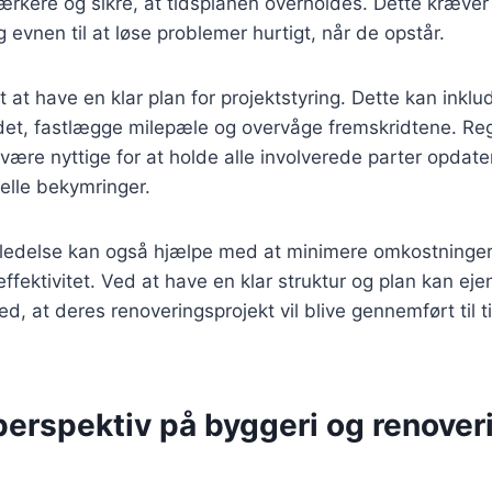
ærkere og sikre, at tidsplanen overholdes. Dette kræve
evnen til at løse problemer hurtigt, når de opstår.
t at have en klar plan for projektstyring. Dette kan inklu
ejdet, fastlægge milepæle og overvåge fremskridtene. R
re nyttige for at holde alle involverede parter opdate
elle bekymringer.
eledelse kan også hjælpe med at minimere omkostninge
neffektivitet. Ved at have en klar struktur og plan kan ej
ed, at deres renoveringsprojekt vil blive gennemført til t
perspektiv på byggeri og renoveri