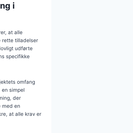
ng i
r, at alle
ette tilladelser
ovligt udførte
ens specifikke
ojektets omfang
d en simpel
ning, der
re med en
e, at alle krav er