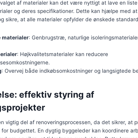
valget af materialer kan det være nyttigt at lave en list
aler og deres specifikationer. Dette kan hjælpe med at
 sikre, at alle materialer opfylder de ønskede standard
 materialer
: Genbrugstræ, naturlige isoleringsmaterialer
erialer
: Højkvalitetsmaterialer kan reducere
lsesomkostningerne.
g
: Overvej både indkøbsomkostninger og langsigtede be
se: effektiv styring af
gsprojekter
n vigtig del af renoveringsprocessen, da det sikrer, at p
n for budgettet. En dygtig byggeleder kan koordinere ar