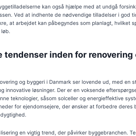
yggetilladelserne kan også hjælpe med at undgå forsinke
sen. Ved at indhente de nødvendige tilladelser i god t
re, at arbejdet kan påbegyndes som planlagt, hvilket sp
 løb.
e tendenser inden for renovering
novering og byggeri i Danmark ser lovende ud, med en s
g innovative løsninger. Der er en voksende efterspørgsel
ønne teknologier, såsom solceller og energieffektive sys
heder for ejendomsejere, der ønsker at forbedre deres 
dygtighed.
lisering en vigtig trend, der påvirker byggebranchen. T