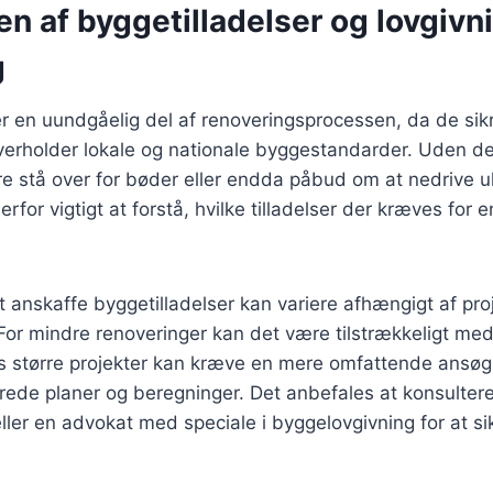
n af byggetilladelser og lovgivni
g
er en uundgåelig del af renoveringsprocessen, da de sikre
erholder lokale og nationale byggestandarder. Uden de r
 stå over for bøder eller endda påbud om at nedrive ul
erfor vigtigt at forstå, hvilke tilladelser der kræves for 
 anskaffe byggetilladelser kan variere afhængigt af pr
For mindre renoveringer kan det være tilstrækkeligt me
 større projekter kan kræve en mere omfattende ansøg
erede planer og beregninger. Det anbefales at konsulte
ler en advokat med speciale i byggelovgivning for at sikr