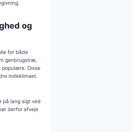
vgivning.
ighed og
olle for både
om genbrugstræ,
re populære. Disse
dre indeklimaet.
 på lang sigt ved
ør derfor afveje