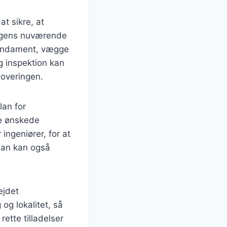
t sikre, at
ningens nuværende
 fundament, vægge
g inspektion kan
noveringen.
lan for
de ønskede
 ingeniører, for at
plan kan også
ejdet
og lokalitet, så
ette tilladelser