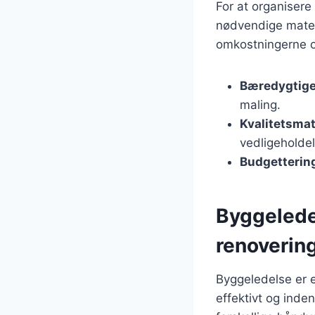
For at organisere 
nødvendige materi
omkostningerne og
Bæredygtige
maling.
Kvalitetsmat
vedligeholde
Budgetterin
Byggeledel
renoverin
Byggeledelse er e
effektivt og inde