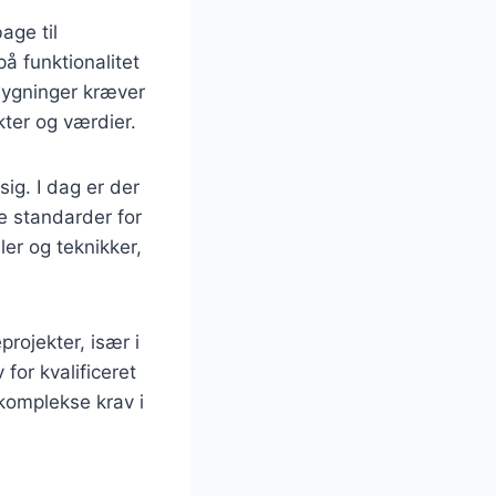
age til
å funktionalitet
 bygninger kræver
kter og værdier.
ig. I dag er der
ye standarder for
er og teknikker,
rojekter, især i
or kvalificeret
komplekse krav i