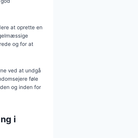
r god
dere at oprette en
egelmæssige
rede og for at
rne ved at undgå
endomsejere føle
iden og inden for
ng i