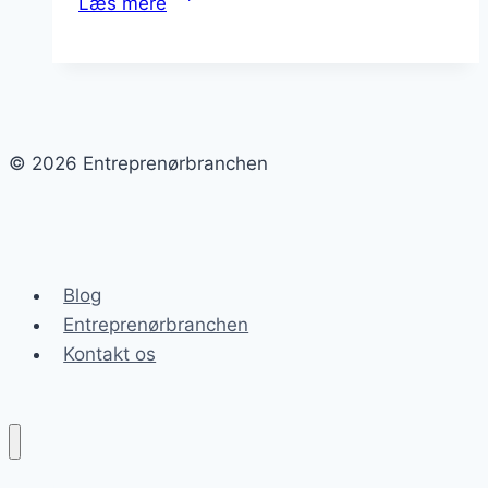
Læs mere
rolle
i
dagens
marked
© 2026 Entreprenørbranchen
Blog
Entreprenørbranchen
Kontakt os