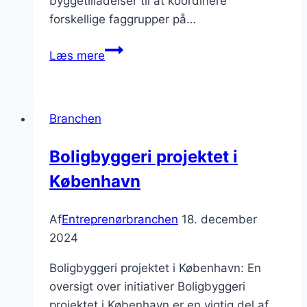
byggetilladelser til at koordinere
forskellige faggrupper på…
Entreprenørarbejde
Læs mere
i
fremtidens
byggeindustri
Branchen
Boligbyggeri projektet i
København
Af
Entreprenørbranchen
18. december
2024
Boligbyggeri projektet i København: En
oversigt over initiativer Boligbyggeri
projektet i København er en vigtig del af