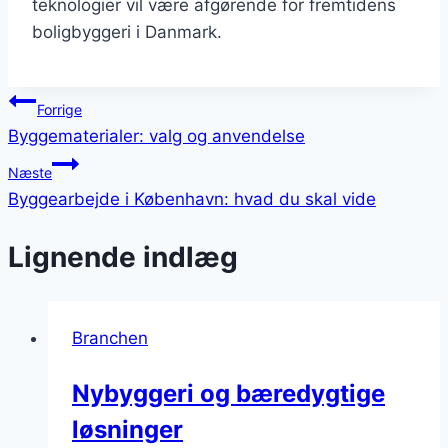
teknologier vil være afgørende for fremtidens
boligbyggeri i Danmark.
Indlægsnavigation
Forrige
Byggematerialer: valg og anvendelse
Næste
Byggearbejde i København: hvad du skal vide
Lignende indlæg
Branchen
Nybyggeri og bæredygtige
løsninger