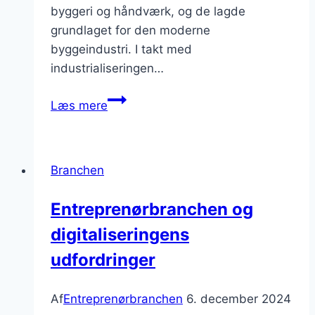
byggeri og håndværk, og de lagde
grundlaget for den moderne
byggeindustri. I takt med
industrialiseringen…
Entreprenørbranchen
Læs mere
og
den
nødvendige
Branchen
fokus
på
Entreprenørbranchen og
innovation
digitaliseringens
udfordringer
Af
Entreprenørbranchen
6. december 2024