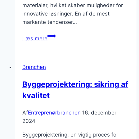
materialer, hvilket skaber muligheder for
innovative løsninger. En af de mest
markante tendenser…
Erhvervsbyggeri
Læs mere
i
Skandinavien:
tendenser
Branchen
og
muligheder
Byggeprojektering: sikring af
kvalitet
Af
Entreprenørbranchen
16. december
2024
Byggeprojektering: en vigtig proces for