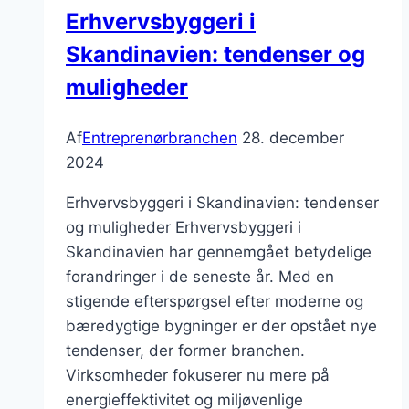
færdigt
Erhvervsbyggeri i
resultat
Skandinavien: tendenser og
muligheder
Af
Entreprenørbranchen
28. december
2024
Erhvervsbyggeri i Skandinavien: tendenser
og muligheder Erhvervsbyggeri i
Skandinavien har gennemgået betydelige
forandringer i de seneste år. Med en
stigende efterspørgsel efter moderne og
bæredygtige bygninger er der opstået nye
tendenser, der former branchen.
Virksomheder fokuserer nu mere på
energieffektivitet og miljøvenlige