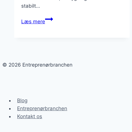
stabilt…
Betydningen
Læs mere
af
grundarbejde
inden
byggeri
begyndes
© 2026 Entreprenørbranchen
Blog
Entreprenørbranchen
Kontakt os