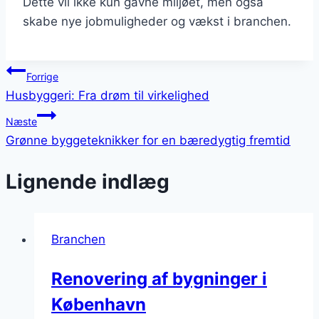
Dette vil ikke kun gavne miljøet, men også
skabe nye jobmuligheder og vækst i branchen.
Indlægsnavigation
Forrige
Husbyggeri: Fra drøm til virkelighed
Næste
Grønne byggeteknikker for en bæredygtig fremtid
Lignende indlæg
Branchen
Renovering af bygninger i
København