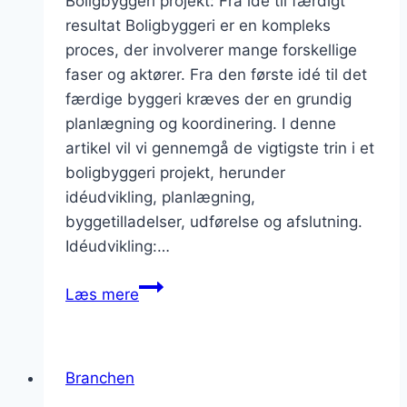
Boligbyggeri projekt: Fra idé til færdigt
resultat Boligbyggeri er en kompleks
proces, der involverer mange forskellige
faser og aktører. Fra den første idé til det
færdige byggeri kræves der en grundig
planlægning og koordinering. I denne
artikel vil vi gennemgå de vigtigste trin i et
boligbyggeri projekt, herunder
idéudvikling, planlægning,
byggetilladelser, udførelse og afslutning.
Idéudvikling:…
Boligbyggeri
Læs mere
projekt:
Fra
idé
Branchen
til