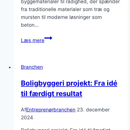
byggematerialer til rådighed, der spænder
fra traditionelle materialer som træ og
mursten til moderne løsninger som
beton…
byggematerialer
Læs mere
til
renovering
og
Branchen
nybyggeri
Boligbyggeri projekt: Fra idé
til færdigt resultat
Af
Entreprenørbranchen
23. december
2024