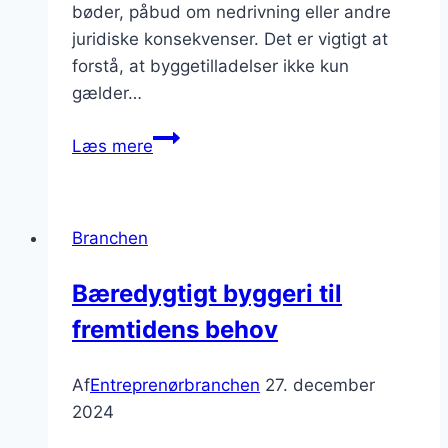
bøder, påbud om nedrivning eller andre
juridiske konsekvenser. Det er vigtigt at
forstå, at byggetilladelser ikke kun
gælder…
Byggetilladelser:
Læs mere
Sådan
navigerer
du
Branchen
i
processerne
Bæredygtigt byggeri til
fremtidens behov
Af
Entreprenørbranchen
27. december
2024