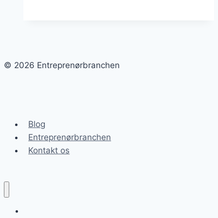
Tips
til
succesfulde
projekter
© 2026 Entreprenørbranchen
Blog
Entreprenørbranchen
Kontakt os
Forside