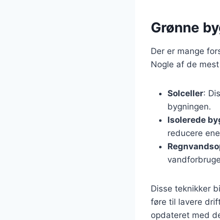
Grønne by
Der er mange fors
Nogle af de mest
Solceller
: Di
bygningen.
Isolerede by
reducere ener
Regnvandso
vandforbruge
Disse teknikker b
føre til lavere dr
opdateret med de 