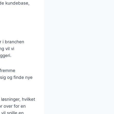
ende kundebase,
r i branchen
 vil vi
ggeri.
t fremme
 sig og finde nye
øsninger, hvilket
r over for en
il spille en