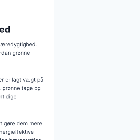
hed
bæredygtighed.
ordan grønne
r er lagt vægt på
r, grønne tage og
mtidige
 at gøre dem mere
nergieffektive