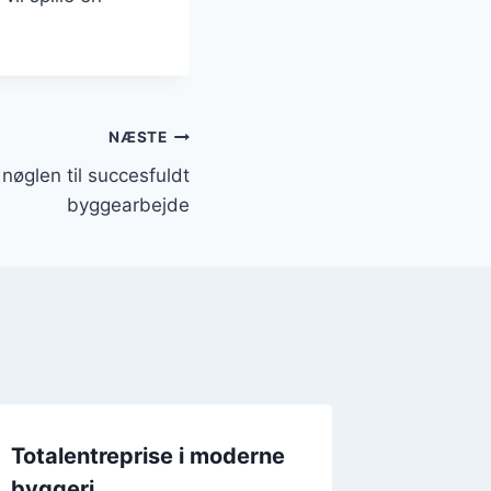
NÆSTE
nøglen til succesfuldt
byggearbejde
Totalentreprise i moderne
Byggeri
byggeri
står vi 