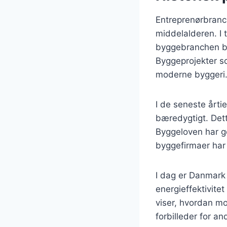
Entreprenørbranch
middelalderen. I 
byggebranchen bet
Byggeprojekter so
moderne byggeri
I de seneste årti
bæredygtigt. Dett
Byggeloven har g
byggefirmaer har
I dag er Danmark 
energieffektivite
viser, hvordan mo
forbilleder for an