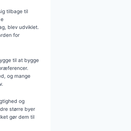
g tilbage til
de
g, blev udviklet.
arden for
ygge til at bygge
rpræferencer.
ed, og mange
v.
ygtighed og
dre større byer
ket gør dem til