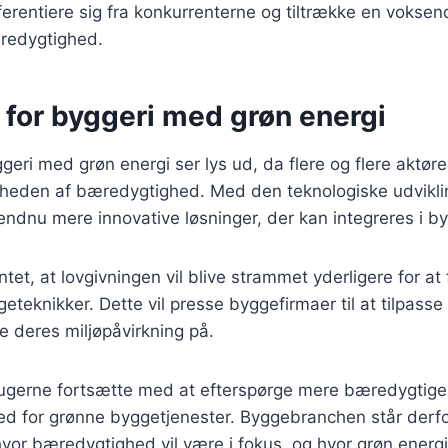
fferentiere sig fra konkurrenterne og tiltrække en voks
æredygtighed.
 for byggeri med grøn energi
geri med grøn energi ser lys ud, da flere og flere aktøre
heden af bæredygtighed. Med den teknologiske udvikling
endnu mere innovative løsninger, der kan integreres i by
ntet, at lovgivningen vil blive strammet yderligere for a
teknikker. Dette vil presse byggefirmaer til at tilpasse
 deres miljøpåvirkning på.
rugerne fortsætte med at efterspørge mere bæredygtige l
ed for grønne byggetjenester. Byggebranchen står derfo
or bæredygtighed vil være i fokus, og hvor grøn energi v