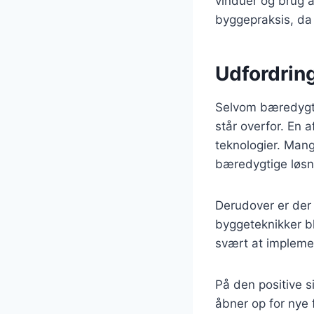
vinduer og brug a
byggepraksis, da 
Udfordrin
Selvom bæredygti
står overfor. En 
teknologier. Man
bæredygtige løsni
Derudover er der
byggeteknikker b
svært at implemen
På den positive s
åbner op for nye 