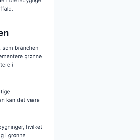
f den bæredygtige
ffald.
en
r, som branchen
plementere grønne
ere i
tige
den kan det være
ygninger, hvilket
ig i grønne