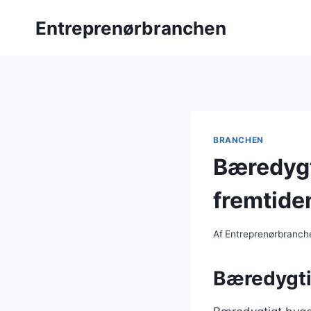
Fortsæt
Entreprenørbranchen
til
indhold
BRANCHEN
Bæredygt
fremtide
Af
Entreprenørbranch
Bæredygti