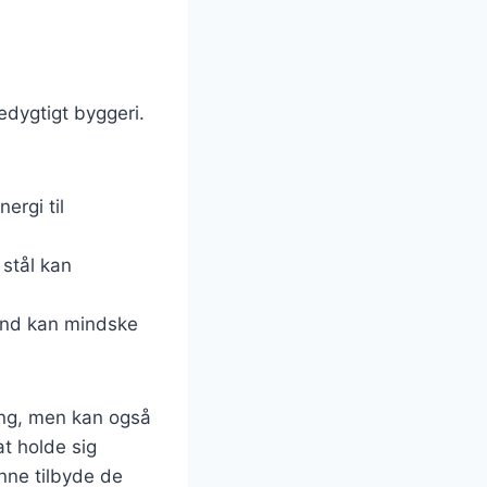
edygtigt byggeri.
ergi til
 stål kan
vand kan mindske
ning, men kan også
at holde sig
nne tilbyde de