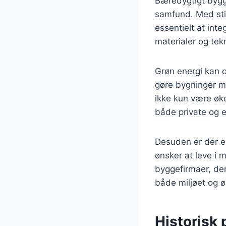
Bæredygtigt bygg
samfund. Med sti
essentielt at int
materialer og te
Grøn energi kan o
gøre bygninger me
ikke kun være øko
både private og e
Desuden er der en
ønsker at leve i 
byggefirmaer, der
både miljøet og 
Historisk 