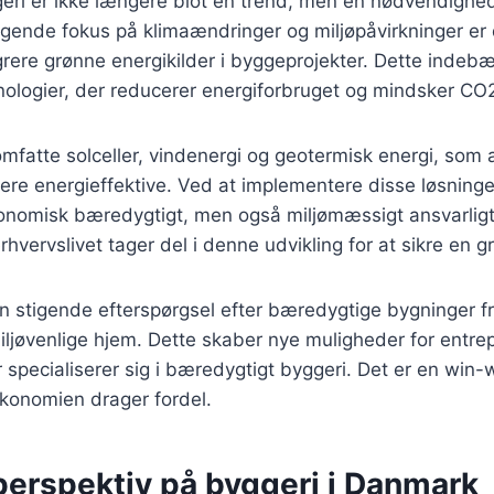
eri er ikke længere blot en trend, men en nødvendighe
gende fokus på klimaændringer og miljøpåvirkninger er 
egrere grønne energikilder i byggeprojekter. Dette indeb
knologier, der reducerer energiforbruget og mindsker C
mfatte solceller, vindenergi og geotermisk energi, som al
re energieffektive. Ved at implementere disse løsninge
nomisk bæredygtigt, men også miljømæssigt ansvarligt. 
rhvervslivet tager del i denne udvikling for at sikre en g
 stigende efterspørgsel efter bæredygtige bygninger fr
miljøvenlige hjem. Dette skaber nye muligheder for entre
 specialiserer sig i bæredygtigt byggeri. Det er en win-w
økonomien drager fordel.
perspektiv på byggeri i Danmark