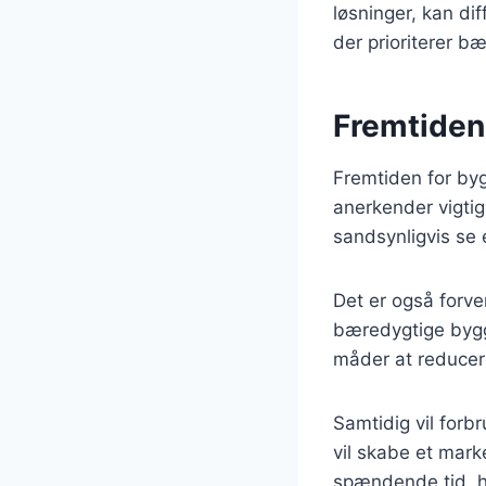
løsninger, kan di
der prioriterer b
Fremtiden
Fremtiden for byg
anerkender vigtig
sandsynligvis se 
Det er også forve
bæredygtige bygge
måder at reducere
Samtidig vil forb
vil skabe et mark
spændende tid, hv