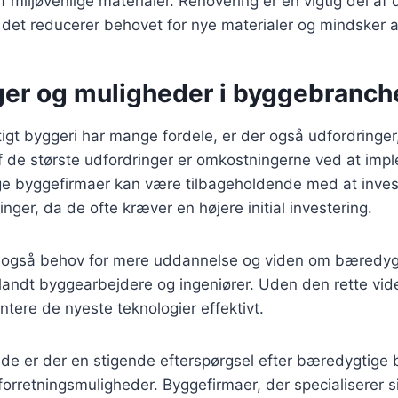
f miljøvenlige materialer. Renovering er en vigtig del a
det reducerer behovet for nye materialer og mindsker a
ger og muligheder i byggebranch
gt byggeri har mange fordele, er der også udfordringe
af de største udfordringer er omkostningerne ved at im
ge byggefirmaer kan være tilbageholdende med at invest
nger, da de ofte kræver en højere initial investering.
 også behov for mere uddannelse og viden om bæredyg
landt byggearbejdere og ingeniører. Uden den rette vi
tere de nyeste teknologier effektivt.
ide er der en stigende efterspørgsel efter bæredygtige b
forretningsmuligheder. Byggefirmaer, der specialiserer s