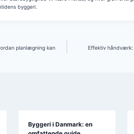
emtidens byggeri.
gation
vordan planlægning kan
Effektiv håndværk: 
Byggeri i Danmark: en
omfattende guide