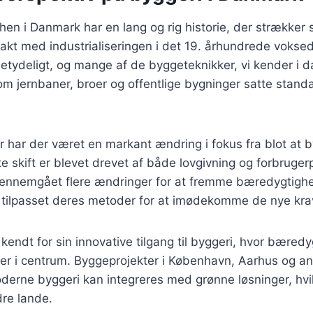
en i Danmark har en lang og rig historie, der strækker si
takt med industrialiseringen i det 19. århundrede vokse
ydeligt, og mange af de byggeteknikker, vi kender i da
m jernbaner, broer og offentlige bygninger satte stand
.
er har der været en markant ændring i fokus fra blot at b
e skift er blevet drevet af både lovgivning og forbruge
ennemgået flere ændringer for at fremme bæredygtigh
 tilpasset deres metoder for at imødekomme de nye kra
kendt for sin innovative tilgang til byggeri, hvor bæred
t er i centrum. Byggeprojekter i København, Aarhus og an
derne byggeri kan integreres med grønne løsninger, hvil
dre lande.