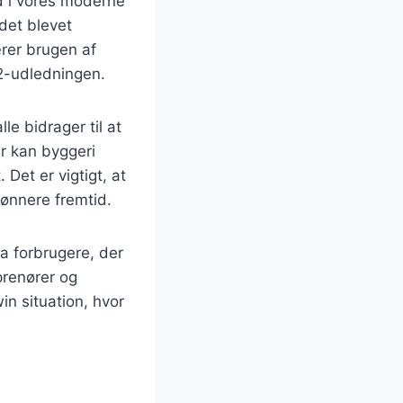
d i vores moderne
det blevet
ærer brugen af
O2-udledningen.
le bidrager til at
r kan byggeri
Det er vigtigt, at
rønnere fremtid.
a forbrugere, der
prenører og
in situation, hvor