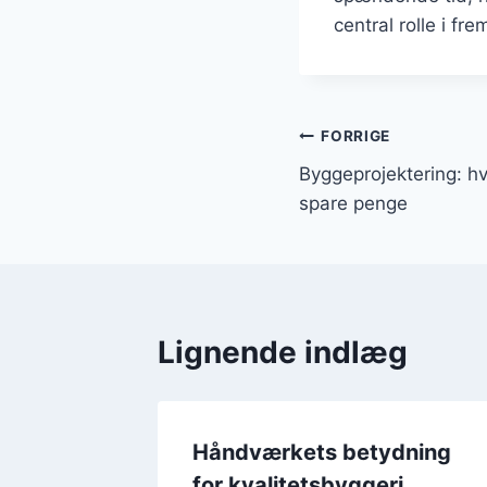
central rolle i fr
Indlægsnavi
FORRIGE
Byggeprojektering: h
spare penge
Lignende indlæg
rdele
Håndværkets betydning
kt
for kvalitetsbyggeri