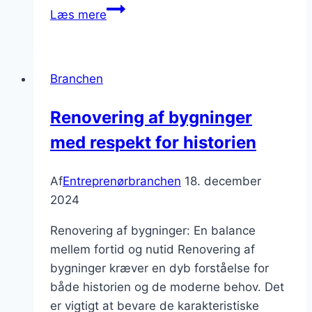
Entreprenørbranchen:
Læs mere
Hvordan
tilpasser
man
Branchen
sig
nye
Renovering af bygninger
kundekrav?
med respekt for historien
Af
Entreprenørbranchen
18. december
2024
Renovering af bygninger: En balance
mellem fortid og nutid Renovering af
bygninger kræver en dyb forståelse for
både historien og de moderne behov. Det
er vigtigt at bevare de karakteristiske