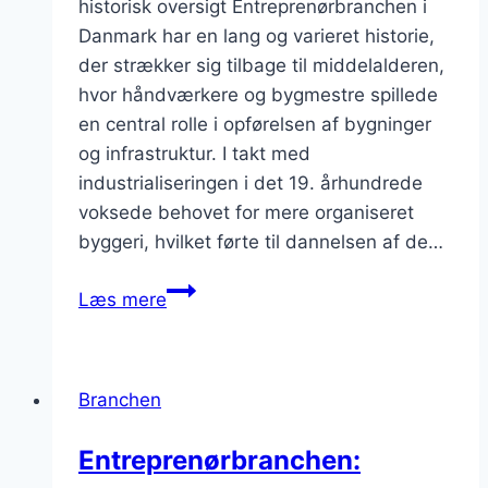
historisk oversigt Entreprenørbranchen i
Danmark har en lang og varieret historie,
der strækker sig tilbage til middelalderen,
hvor håndværkere og bygmestre spillede
en central rolle i opførelsen af bygninger
og infrastruktur. I takt med
industrialiseringen i det 19. århundrede
voksede behovet for mere organiseret
byggeri, hvilket førte til dannelsen af de…
Entreprenørbranchen
Læs mere
og
hvordan
man
Branchen
håndterer
de
Entreprenørbranchen:
økonomiske