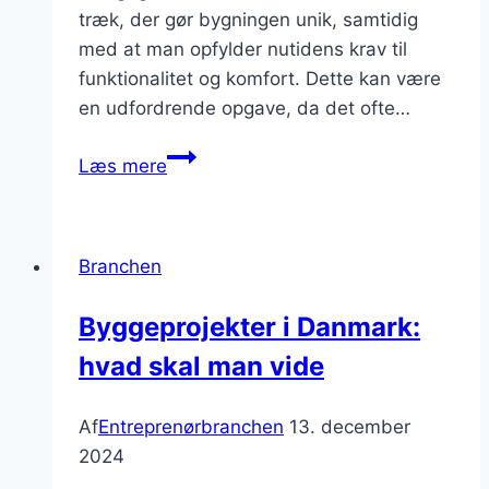
træk, der gør bygningen unik, samtidig
med at man opfylder nutidens krav til
funktionalitet og komfort. Dette kan være
en udfordrende opgave, da det ofte…
Renovering
Læs mere
af
bygninger
med
Branchen
respekt
for
Byggeprojekter i Danmark:
historien
hvad skal man vide
Af
Entreprenørbranchen
13. december
2024