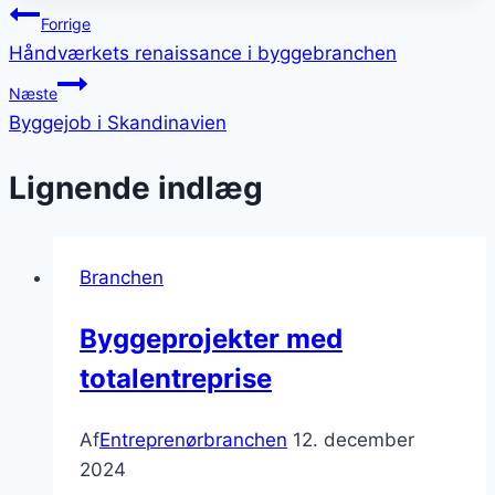
Indlægsnavigation
Forrige
Håndværkets renaissance i byggebranchen
Næste
Byggejob i Skandinavien
Lignende indlæg
Branchen
Byggeprojekter med
totalentreprise
Af
Entreprenørbranchen
12. december
2024