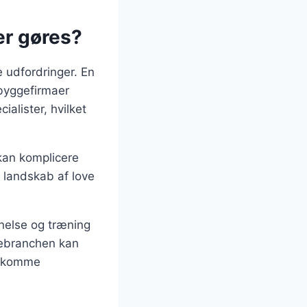
.
er gøres?
e udfordringer. En
 byggefirmaer
alister, hvilket
 kan komplicere
 landskab af love
nnelse og træning
gebranchen kan
ødekomme