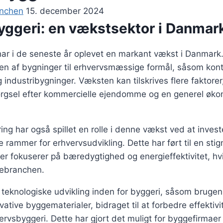
anchen
15. december 2024
yggeri: en vækstsektor i Danmar
har i de seneste år oplevet en markant vækst i Danmark
en af bygninger til erhvervsmæssige formål, såsom konto
 industribygninger. Væksten kan tilskrives flere faktore
ørgsel efter kommercielle ejendomme og en generel øk
ng har også spillet en rolle i denne vækst ved at investe
 rammer for erhvervsudvikling. Dette har ført til en stign
er fokuserer på bæredygtighed og energieffektivitet, hvi
gebranchen.
eknologiske udvikling inden for byggeri, såsom brugen 
vative byggematerialer, bidraget til at forbedre effektiv
vervsbyggeri. Dette har gjort det muligt for byggefirmaer