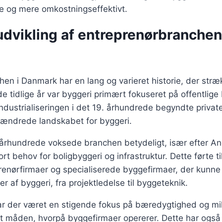
re og mere omkostningseffektivt.
udvikling af entreprenørbranchen
en i Danmark har en lang og varieret historie, der strækk
de tidlige år var byggeri primært fokuseret på offentlige
ndustrialiseringen i det 19. århundrede begyndte privat
t ændrede landskabet for byggeri.
. århundrede voksede branchen betydeligt, især efter A
ort behov for boligbyggeri og infrastruktur. Dette førte til
prenørfirmaer og specialiserede byggefirmaer, der kunn
er af byggeri, fra projektledelse til byggeteknik.
ar der været en stigende fokus på bæredygtighed og milj
et måden, hvorpå byggefirmaer opererer. Dette har også