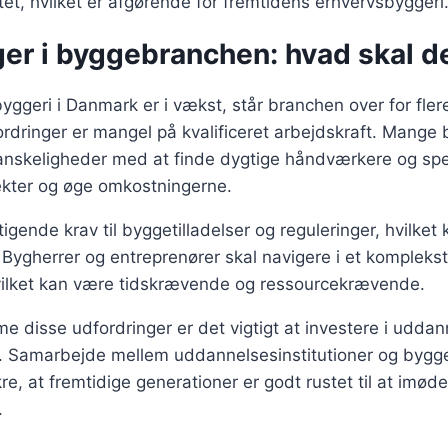
itet, hvilket er afgørende for fremtidens erhvervsbyggeri
ger i byggebranchen: hvad skal d
ggeri i Danmark er i vækst, står branchen over for fler
ordringer er mangel på kvalificeret arbejdskraft. Mange
nskeligheder med at finde dygtige håndværkere og speci
ekter og øge omkostningerne.
igende krav til byggetilladelser og reguleringer, hvilket
ygherrer og entreprenører skal navigere i et komplekst
vilket kan være tidskrævende og ressourcekrævende.
 disse udfordringer er det vigtigt at investere i udda
n. Samarbejde mellem uddannelsesinstitutioner og byg
re, at fremtidige generationer er godt rustet til at im
.