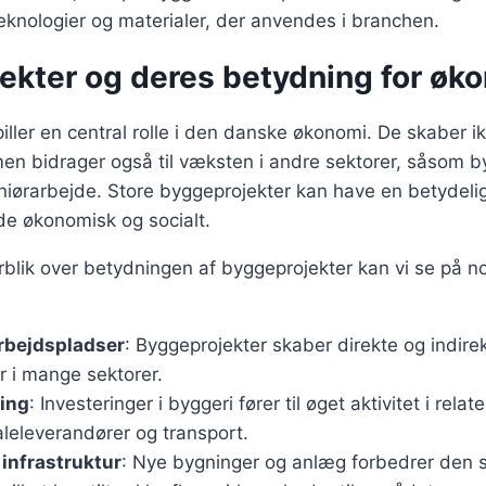
knologier og materialer, der anvendes i branchen.
ekter og deres betydning for øk
iller en central rolle i den danske økonomi. De skaber i
en bidrager også til væksten i andre sektorer, såsom b
niørarbejde. Store byggeprojekter kan have en betydelig
de økonomisk og socialt.
erblik over betydningen af byggeprojekter kan vi se på n
rbejdspladser
: Byggeprojekter skaber direkte og indire
r i mange sektorer.
ing
: Investeringer i byggeri fører til øget aktivitet i relat
leleverandører og transport.
 infrastruktur
: Nye bygninger og anlæg forbedrer den