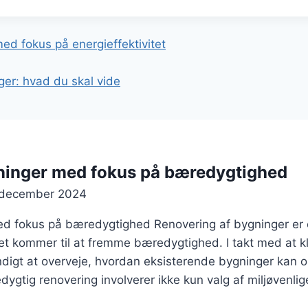
gation
ed fokus på energieffektivitet
ger: hvad du skal vide
ninger med fokus på bæredygtighed
 december 2024
d fokus på bæredygtighed Renovering af bygninger er en
t kommer til at fremme bæredygtighed. I takt med at k
digt at overveje, hvordan eksisterende bygninger kan o
dygtig renovering involverer ikke kun valg af miljøvenli