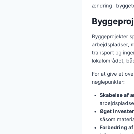
ændring i byggete
Byggeproj
Byggeprojekter sp
arbejdspladser, m
transport og inge
lokalområdet, bå
For at give et ov
nøglepunkter:
Skabelse af a
arbejdspladse
Øget invester
såsom materia
Forbedring af