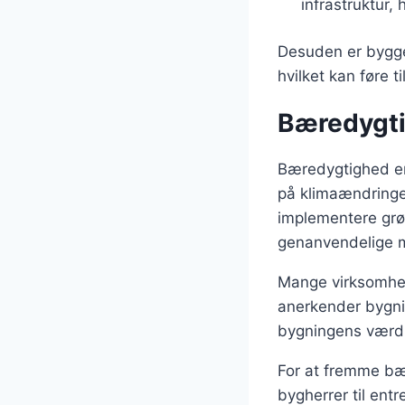
infrastruktur, 
Desuden er byggep
hvilket kan føre t
Bæredygti
Bæredygtighed er
på klimaændringer
implementere grø
genanvendelige m
Mange virksomhed
anerkender bygni
bygningens værdi,
For at fremme bære
bygherrer til ent