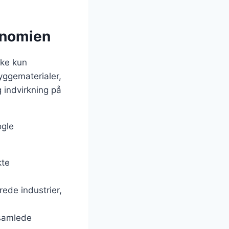
onomien
kke kun
yggematerialer,
 indvirkning på
ogle
kte
erede industrier,
 samlede