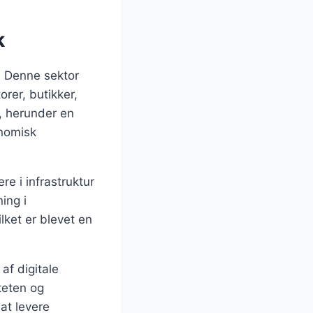
k
. Denne sektor
rer, butikker,
r, herunder en
onomisk
re i infrastruktur
ing i
lket er blevet en
af digitale
iteten og
 at levere