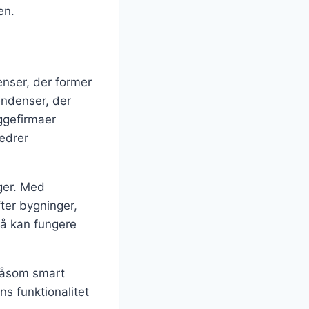
en.
enser, der former
endenser, der
ggefirmaer
bedrer
nger. Med
fter bygninger,
så kan fungere
 såsom smart
s funktionalitet