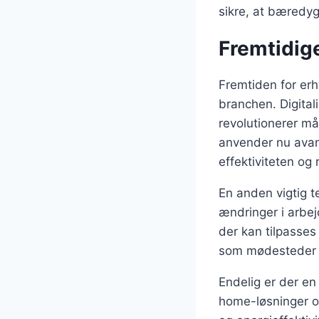
sikre, at bæredyg
Fremtidig
Fremtiden for er
branchen. Digital
revolutionerer m
anvender nu avanc
effektiviteten og
En anden vigtig t
ændringer i arbej
der kan tilpasses
som mødesteder e
Endelig er der en
home-løsninger og