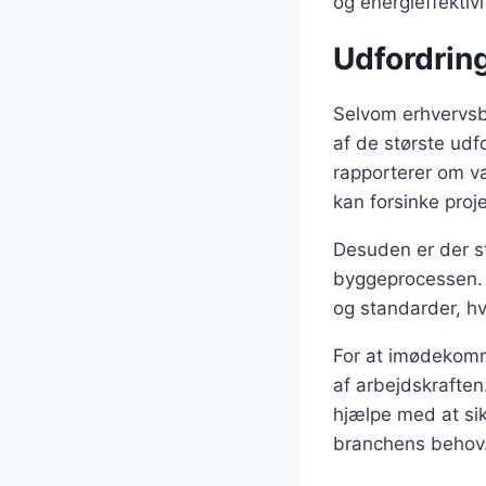
og energieffektiv
Udfordrin
Selvom erhvervsby
af de største udf
rapporterer om va
kan forsinke proj
Desuden er der st
byggeprocessen. B
og standarder, h
For at imødekomme
af arbejdskrafte
hjælpe med at sik
branchens behov