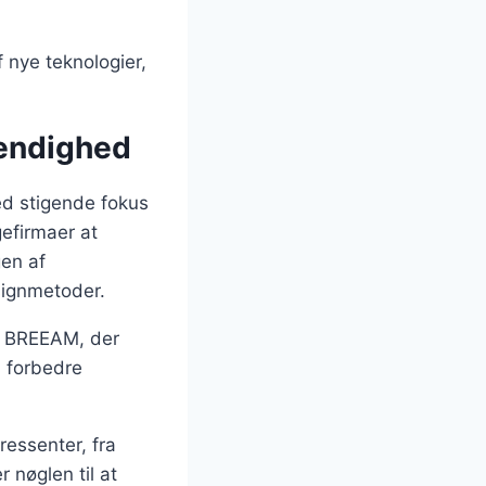
 nye teknologier,
vendighed
ed stigende fokus
gefirmaer at
gen af
signmetoder.
er BREEAM, der
n forbedre
ressenter, fra
 nøglen til at