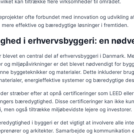
hvilket kan tiltrække flere virksomheder til området.
rojekter ofte forbundet med innovation og udvikling af
il mere effektive og bæredygtige løsninger i fremtiden.
ghed i erhvervsbyggeri: en nød
 blevet en central del af erhvervsbyggeri i Danmark. M
 og miljøpåvirkninger er det blevet nødvendigt for byg
nne byggeteknikker og materialer. Dette inkluderer bru
aterialer, energieffektive systemer og bæredygtige de
er stræber efter at opnå certificeringer som LEED ell
ngers bæredygtighed. Disse certificeringer kan ikke ku
 men også tiltrække miljøbevidste lejere og investorer.
dygtighed i byggeri er det vigtigt at involvere alle inte
reprenører og arkitekter. Samarbejde og kommunikation er