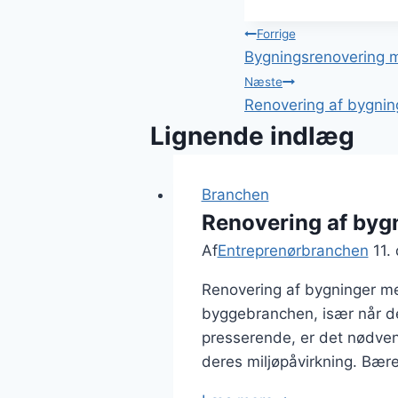
Indlægsnavi
Forrige
Bygningsrenovering m
Næste
Renovering af bygnin
Lignende indlæg
Branchen
Renovering af byg
Af
Entreprenørbranchen
11.
Renovering af bygninger me
byggebranchen, især når de
presserende, er det nødven
deres miljøpåvirkning. Bære