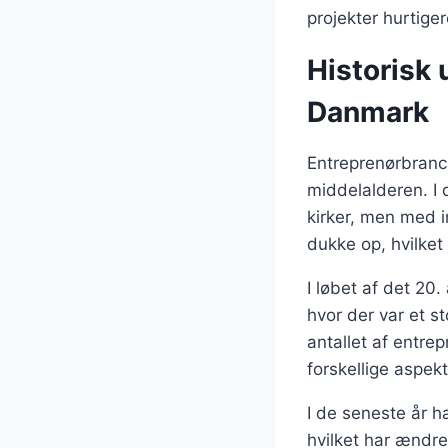
projekter hurtige
Historisk 
Danmark
Entreprenørbranch
middelalderen. I 
kirker, men med i
dukke op, hvilke
I løbet af det 20
hvor der var et st
antallet af entre
forskellige aspekt
I de seneste år h
hvilket har ændr