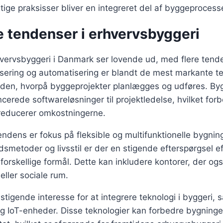
tige praksisser bliver en integreret del af byggeprocess
e tendenser i erhvervsbyggeri
hvervsbyggeri i Danmark ser lovende ud, med flere tend
isering og automatisering er blandt de mest markante t
åden, hvorpå byggeprojekter planlægges og udføres. By
erede softwareløsninger til projektledelse, hvilket for
 reducerer omkostningerne.
endens er fokus på fleksible og multifunktionelle bygni
dsmetoder og livsstil er der en stigende efterspørgsel e
 forskellige formål. Dette kan inkludere kontorer, der og
ller sociale rum.
 stigende interesse for at integrere teknologi i byggeri,
 IoT-enheder. Disse teknologier kan forbedre bygningen