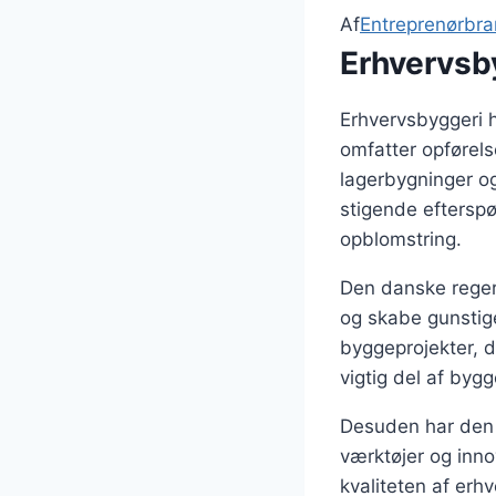
Af
Entreprenørbr
Erhvervsb
Erhvervsbyggeri 
omfatter opførels
lagerbygninger og
stigende eftersp
opblomstring.
Den danske regeri
og skabe gunstige
byggeprojekter, d
vigtig del af byg
Desuden har den t
værktøjer og inno
kvaliteten af erh