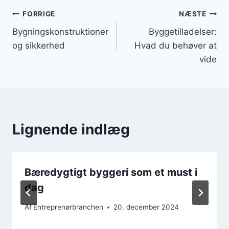
Indlægsnavigation
FORRIGE
NÆSTE
Bygningskonstruktioner
Byggetilladelser:
og sikkerhed
Hvad du behøver at
vide
Lignende indlæg
Bæredygtigt byggeri som et must i
dag
Af
Entreprenørbranchen
20. december 2024