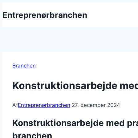
Fortsæt
Entreprenørbranchen
til
indhold
Branchen
Konstruktionsarbejde me
Af
Entreprenørbranchen
27. december 2024
Konstruktionsarbejde med præc
branchen