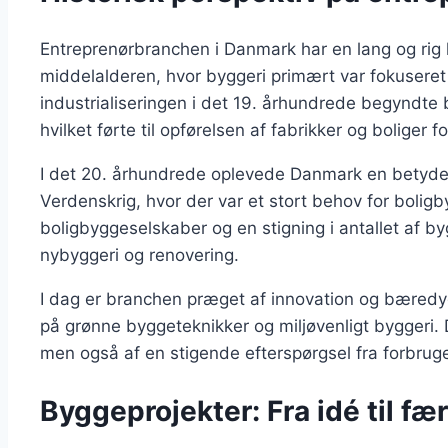
Entreprenørbranchen i Danmark har en lang og rig hi
middelalderen, hvor byggeri primært var fokuseret p
industrialiseringen i det 19. århundrede begyndte
hvilket førte til opførelsen af fabrikker og boliger 
I det 20. århundrede oplevede Danmark en betydel
Verdenskrig, hvor der var et stort behov for boligby
boligbyggeselskaber og en stigning i antallet af by
nybyggeri og renovering.
I dag er branchen præget af innovation og bæredy
på grønne byggeteknikker og miljøvenligt byggeri. D
men også af en stigende efterspørgsel fra forbrug
Byggeprojekter: Fra idé til fæ