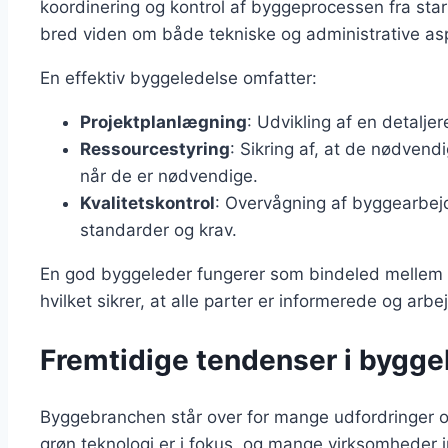
koordinering og kontrol af byggeprocessen fra start
bred viden om både tekniske og administrative asp
En effektiv byggeledelse omfatter:
Projektplanlægning
: Udvikling af en detaljer
Ressourcestyring
: Sikring af, at de nødvend
når de er nødvendige.
Kvalitetskontrol
: Overvågning af byggearbejde
standarder og krav.
En god byggeleder fungerer som bindeled mellem 
hvilket sikrer, at alle parter er informerede og arb
Fremtidige tendenser i bygg
Byggebranchen står over for mange udfordringer o
grøn teknologi er i fokus, og mange virksomheder in