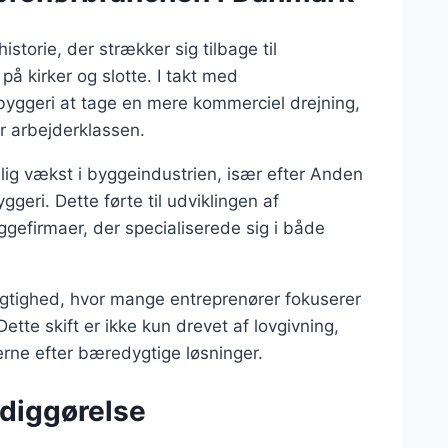
storie, der strækker sig tilbage til
å kirker og slotte. I takt med
 byggeri at tage en mere kommerciel drejning,
for arbejderklassen.
ig vækst i byggeindustrien, især efter Anden
ggeri. Dette førte til udviklingen af
ggefirmaer, der specialiserede sig i både
gtighed, hvor mange entreprenører fokuserer
ette skift er ikke kun drevet af lovgivning,
erne efter bæredygtige løsninger.
rdiggørelse