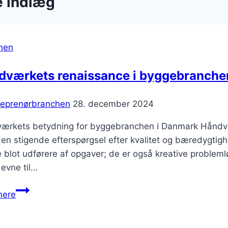
e indlæg
hen
dværkets renaissance i byggebranche
reprenørbranchen
28. december 2024
rkets betydning for byggebranchen i Danmark Håndværk h
en stigende efterspørgsel efter kvalitet og bæredygti
e blot udførere af opgaver; de er også kreative probleml
evne til…
Håndværkets
mere
renaissance
i