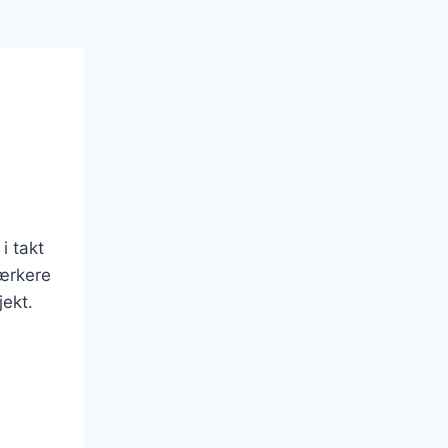
i takt
værkere
jekt.