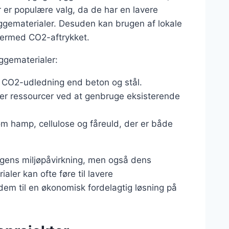
 er populære valg, da de har en lavere
ggematerialer. Desuden kan brugen af lokale
dermed CO2-aftrykket.
ggematerialer:
re CO2-udledning end beton og stål.
rer ressourcer ved at genbruge eksisterende
om hamp, cellulose og fåreuld, der er både
ngens miljøpåvirkning, men også dens
ler kan ofte føre til lavere
 dem til en økonomisk fordelagtig løsning på