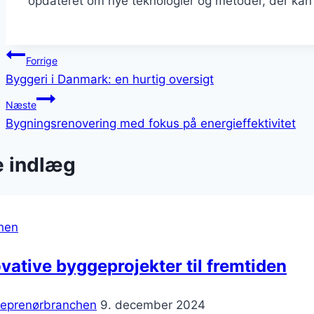
opdateret om nye teknologier og metoder, der kan 
Indlægsnavigation
Forrige
Byggeri i Danmark: en hurtig oversigt
Næste
Bygningsrenovering med fokus på energieffektivitet
e indlæg
hen
vative byggeprojekter til fremtiden
reprenørbranchen
9. december 2024