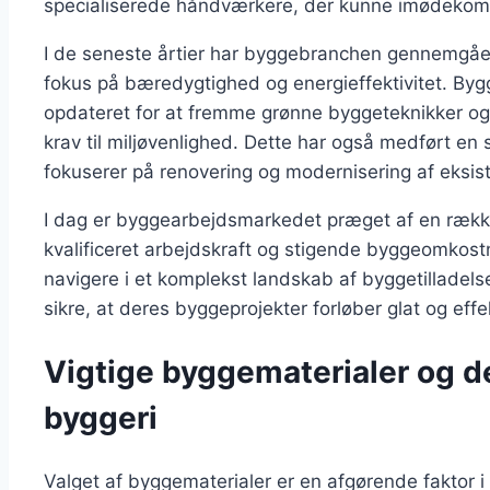
specialiserede håndværkere, der kunne imødekom
I de seneste årtier har byggebranchen gennemgået
fokus på bæredygtighed og energieffektivitet. By
opdateret for at fremme grønne byggeteknikker og
krav til miljøvenlighed. Dette har også medført en s
fokuserer på renovering og modernisering af eksis
I dag er byggearbejdsmarkedet præget af en rækk
kvalificeret arbejdskraft og stigende byggeomkost
navigere i et komplekst landskab af byggetilladelser
sikre, at deres byggeprojekter forløber glat og effek
Vigtige byggematerialer og de
byggeri
Valget af byggematerialer er en afgørende faktor i