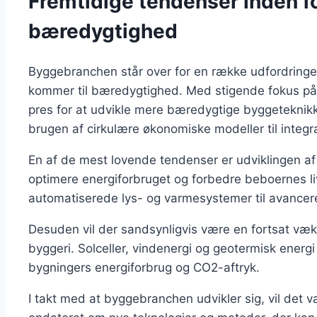
Fremtidige tendenser inden f
bæredygtighed
Byggebranchen står over for en række udfordringer
kommer til bæredygtighed. Med stigende fokus på 
pres for at udvikle mere bæredygtige byggeteknikke
brugen af cirkulære økonomiske modeller til integra
En af de mest lovende tendenser er udviklingen af 
optimere energiforbruget og forbedre beboernes liv
automatiserede lys- og varmesystemer til avancer
Desuden vil der sandsynligvis være en fortsat væks
byggeri. Solceller, vindenergi og geotermisk energi v
bygningers energiforbrug og CO2-aftryk.
I takt med at byggebranchen udvikler sig, vil det væ