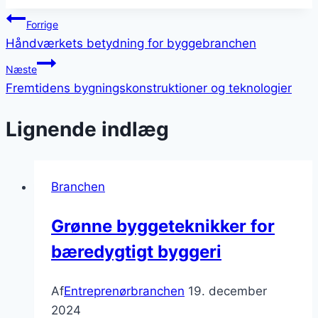
Indlægsnavigation
Forrige
Håndværkets betydning for byggebranchen
Næste
Fremtidens bygningskonstruktioner og teknologier
Lignende indlæg
Branchen
Grønne byggeteknikker for
bæredygtigt byggeri
Af
Entreprenørbranchen
19. december
2024