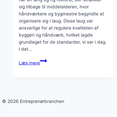
sig tilbage til middelalderen, hvor
håndværkere og bygmestre begyndte at
organisere sig i laug. Disse laug var
ansvarlige for at regulere kvaliteten af
byggeri og håndværk, hvilket lagde
grundlaget for de standarder, vi ser i dag.
I det…
Entreprenørbranchen
Læs mere
og
dens
fremtidige
muligheder
© 2026 Entreprenørbranchen