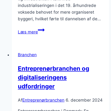
industrialiseringen i det 19. århundrede
voksede behovet for mere organiseret
byggeri, hvilket førte til dannelsen af de…
Entreprenørbranchen
Læs mere
i
Danmark:
muligheder
Branchen
og
udfordringer
Entreprenørbranchen og
digitaliseringens
udfordringer
Af
Entreprenørbranchen
6. december 2024