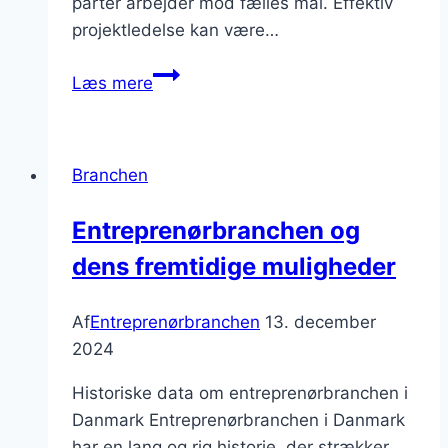
parter arbejder mod fælles mål. Effektiv
projektledelse kan være…
Projektledelse
Læs mere
i
byggeri:
Sådan
Branchen
sikrer
du
Entreprenørbranchen og
fremdrift
dens fremtidige muligheder
Af
Entreprenørbranchen
13. december
2024
Historiske data om entreprenørbranchen i
Danmark Entreprenørbranchen i Danmark
har en lang og rig historie, der strækker