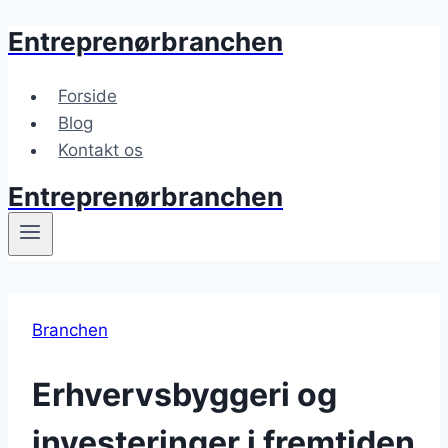
Entreprenørbranchen
Fortsæt
til
indhold
Forside
Blog
Kontakt os
Entreprenørbranchen
Branchen
Erhvervsbyggeri og
investeringer i fremtiden