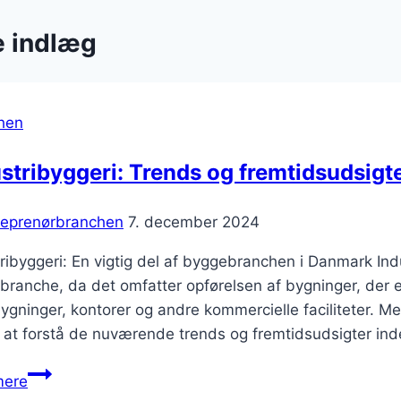
e indlæg
hen
stribyggeri: Trends og fremtidsudsigt
reprenørbranchen
7. december 2024
ribyggeri: En vigtig del af byggebranchen i Danmark Indus
ranche, da det omfatter opførelsen af bygninger, der er 
ygninger, kontorer og andre kommercielle faciliteter. Me
t at forstå de nuværende trends og fremtidsudsigter in
Industribyggeri:
mere
Trends