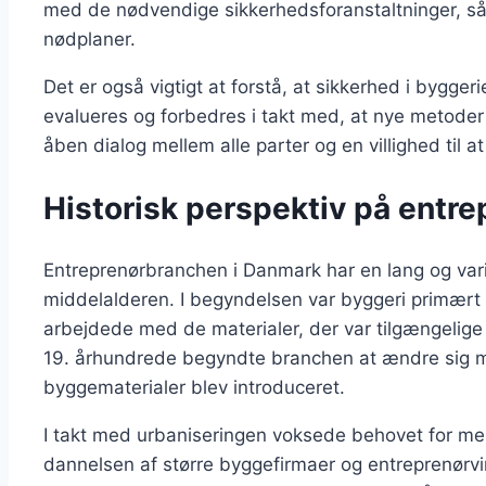
med de nødvendige sikkerhedsforanstaltninger, sås
nødplaner.
Det er også vigtigt at forstå, at sikkerhed i bygger
evalueres og forbedres i takt med, at nye metoder
åben dialog mellem alle parter og en villighed til a
Historisk perspektiv på entr
Entreprenørbranchen i Danmark har en lang og varier
middelalderen. I begyndelsen var byggeri primært
arbejdede med de materialer, der var tilgængelige 
19. århundrede begyndte branchen at ændre sig m
byggematerialer blev introduceret.
I takt med urbaniseringen voksede behovet for mere
dannelsen af større byggefirmaer og entreprenørv