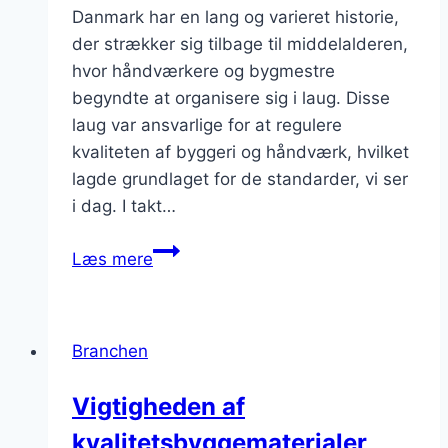
Danmark har en lang og varieret historie,
der strækker sig tilbage til middelalderen,
hvor håndværkere og bygmestre
begyndte at organisere sig i laug. Disse
laug var ansvarlige for at regulere
kvaliteten af byggeri og håndværk, hvilket
lagde grundlaget for de standarder, vi ser
i dag. I takt…
Entreprenørbranchen
Læs mere
og
håndteringen
af
Branchen
store
byggeprojekter
Vigtigheden af
kvalitetsbyggematerialer