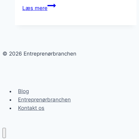
Byggeprojekter
Læs mere
der
gør
en
forskel
© 2026 Entreprenørbranchen
Blog
Entreprenørbranchen
Kontakt os