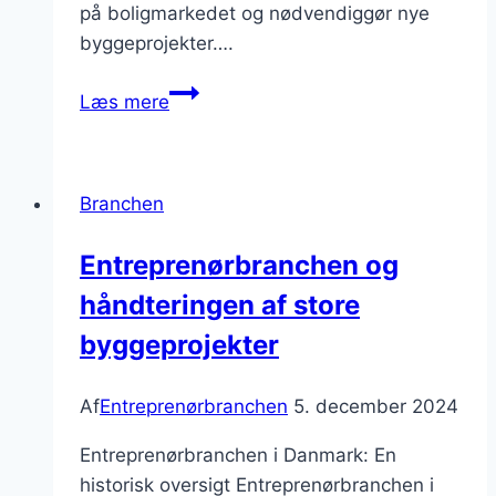
på boligmarkedet og nødvendiggør nye
byggeprojekter….
Byggeri
Læs mere
i
København:
Øget
Branchen
efterspørgsel
på
Entreprenørbranchen og
boliger
håndteringen af store
byggeprojekter
Af
Entreprenørbranchen
5. december 2024
Entreprenørbranchen i Danmark: En
historisk oversigt Entreprenørbranchen i