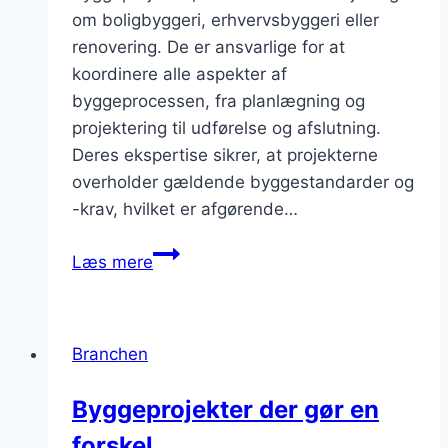
om boligbyggeri, erhvervsbyggeri eller
renovering. De er ansvarlige for at
koordinere alle aspekter af
byggeprocessen, fra planlægning og
projektering til udførelse og afslutning.
Deres ekspertise sikrer, at projekterne
overholder gældende byggestandarder og
-krav, hvilket er afgørende…
Byggefirmaer
Læs mere
og
deres
rolle
Branchen
i
byggeprojekter
Byggeprojekter der gør en
forskel