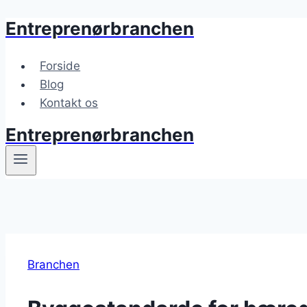
Entreprenørbranchen
Fortsæt
til
indhold
Forside
Blog
Kontakt os
Entreprenørbranchen
Branchen