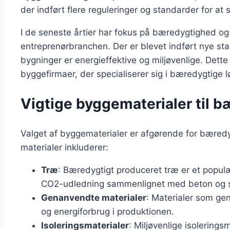
der indført flere reguleringer og standarder for at 
I de seneste årtier har fokus på bæredygtighed og 
entreprenørbranchen. Der er blevet indført nye stan
bygninger er energieffektive og miljøvenlige. Dette h
byggefirmaer, der specialiserer sig i bæredygtige l
Vigtige byggematerialer til b
Valget af byggematerialer er afgørende for bæred
materialer inkluderer:
Træ
: Bæredygtigt produceret træ er et populæ
CO2-udledning sammenlignet med beton og s
Genanvendte materialer
: Materialer som ge
og energiforbrug i produktionen.
Isoleringsmaterialer
: Miljøvenlige isolering