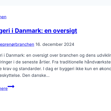
hen
eri i Danmark: en oversigt
reprenørbranchen
16. december 2024
ri i Danmark: en oversigt over branchen og dens udvik
ringer i de seneste årtier. Fra traditionelle håndværkst
e krav og standarder. I dag er byggeri ikke kun en øko
beskyttelse. Den danske…
Byggeri
mere
i
Danmark:
en