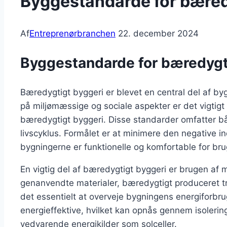
Byggestandarde for bæred
Af
Entreprenørbranchen
22. december 2024
Byggestandarde for bæredygt
Bæredygtigt byggeri er blevet en central del af 
på miljømæssige og sociale aspekter er det vigtigt
bæredygtigt byggeri. Disse standarder omfatter b
livscyklus. Formålet er at minimere den negative in
bygningerne er funktionelle og komfortable for br
En vigtig del af bæredygtigt byggeri er brugen af m
genanvendte materialer, bæredygtigt produceret t
det essentielt at overveje bygningens energiforbru
energieffektive, hvilket kan opnås gennem isolering
vedvarende energikilder som solceller.