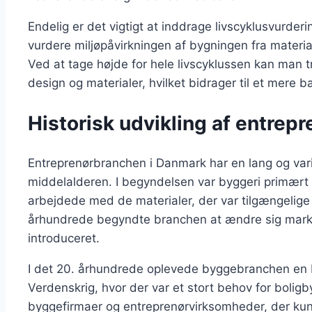
Endelig er det vigtigt at inddrage livscyklusvurder
vurdere miljøpåvirkningen af bygningen fra materia
Ved at tage højde for hele livscyklussen kan man
design og materialer, hvilket bidrager til et mere 
Historisk udvikling af entre
Entreprenørbranchen i Danmark har en lang og varier
middelalderen. I begyndelsen var byggeri primært
arbejdede med de materialer, der var tilgængelige 
århundrede begyndte branchen at ændre sig markan
introduceret.
I det 20. århundrede oplevede byggebranchen en 
Verdenskrig, hvor der var et stort behov for boligbyg
byggefirmaer og entreprenørvirksomheder, der kunn