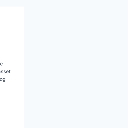
ge
asset
 og