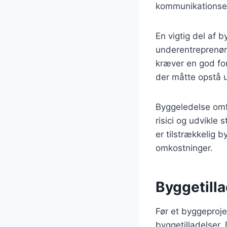
kommunikationse
En vigtig del af b
underentreprenør
kræver en god for
der måtte opstå 
Byggeledelse omfa
risici og udvikle 
er tilstrækkelig b
omkostninger.
Byggetill
Før et byggeproj
byggetilladelser. 