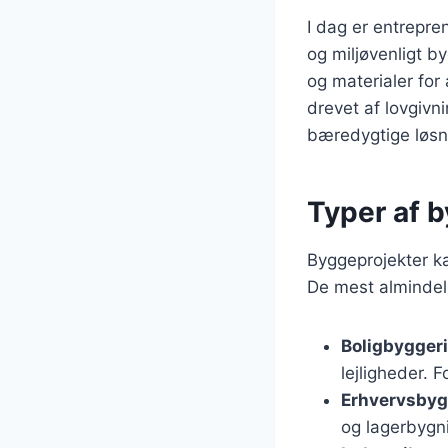
I dag er entrepr
og miljøvenligt b
og materialer for 
drevet af lovgivn
bæredygtige løsn
Typer af b
Byggeprojekter ka
De mest almindeli
Boligbyggeri
lejligheder. F
Erhvervsbyg
og lagerbygni