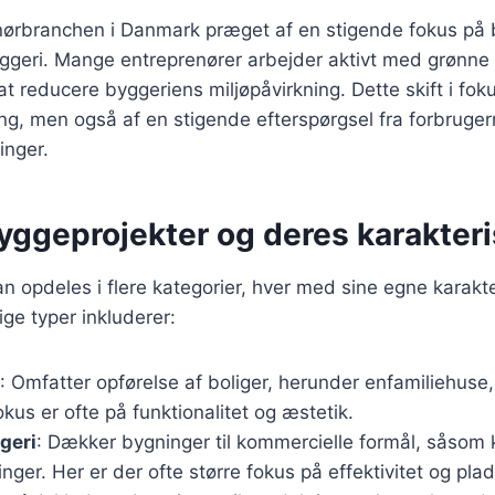
enørbranchen i Danmark præget af en stigende fokus p
yggeri. Mange entreprenører arbejder aktivt med grønne
at reducere byggeriens miljøpåvirkning. Dette skift i fok
ing, men også af en stigende efterspørgsel fra forbruger
inger.
yggeprojekter og deres karakteri
n opdeles i flere kategorier, hver med sine egne karakte
ge typer inkluderer:
: Omfatter opførelse af boliger, herunder enfamiliehus
okus er ofte på funktionalitet og æstetik.
geri
: Dækker bygninger til kommercielle formål, såsom k
nger. Her er der ofte større fokus på effektivitet og pla