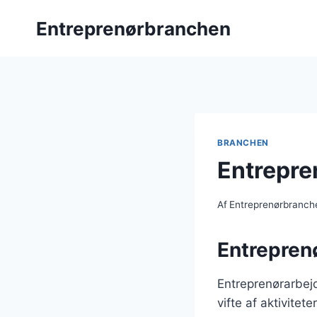
Fortsæt
Entreprenørbranchen
til
indhold
BRANCHEN
Entrepre
Af
Entreprenørbranch
Entrepren
Entreprenørarbej
vifte af aktivitet