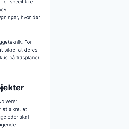
r er specifikke
hov.
ygninger, hvor der
ggeteknik. For
 sikre, at deres
kus på tidsplaner
jekter
volverer
at sikre, at
ggeleder skal
ragende