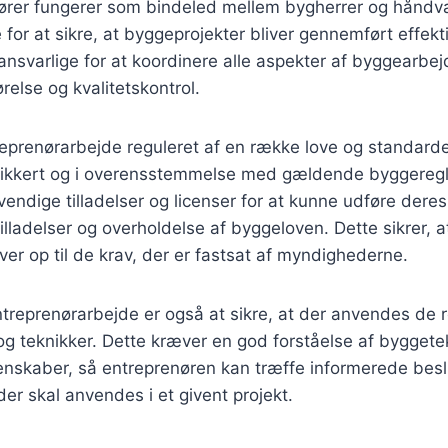
ører fungerer som bindeled mellem bygherrer og håndv
 for at sikre, at byggeprojekter bliver gennemført effekt
ansvarlige for at koordinere alle aspekter af byggearbe
relse og kvalitetskontrol.
eprenørarbejde reguleret af en række love og standarder,
sikkert og i overensstemmelse med gældende byggeregle
endige tilladelser og licenser for at kunne udføre deres
lladelser og overholdelse af byggeloven. Dette sikrer, at
ver op til de krav, der er fastsat af myndighederne.
entreprenørarbejde er også at sikre, at der anvendes de r
g teknikker. Dette kræver en god forståelse af byggete
enskaber, så entreprenøren kan træffe informerede besl
der skal anvendes i et givent projekt.