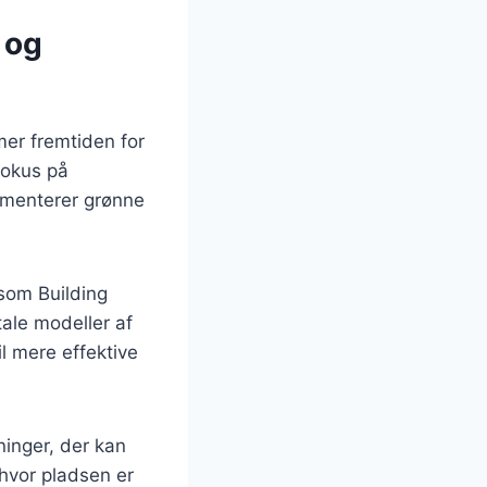
 og
mer fremtiden for
fokus på
lementerer grønne
 som Building
tale modeller af
l mere effektive
ninger, der kan
 hvor pladsen er