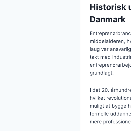
Historisk 
Danmark
Entreprenørbranch
middelalderen, h
laug var ansvarli
takt med industri
entreprenørarbej
grundlagt.
I det 20. århundr
hvilket revolutio
muligt at bygge h
formelle uddannel
mere professionel