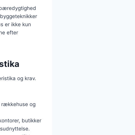
å bæredygtighed
 byggeteknikker
us er ikke kun
ne efter
stika
ristika og krav.
e, rækkehuse og
ontorer, butikker
dsudnyttelse.