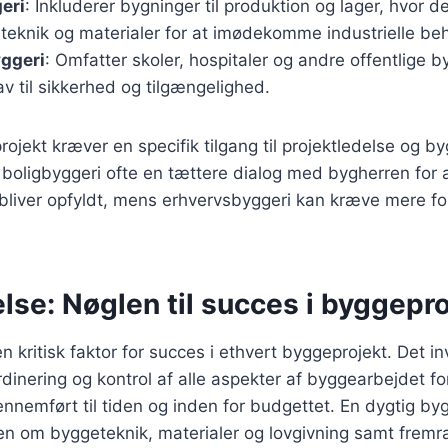
eri
: Inkluderer bygninger til produktion og lager, hvor de
eteknik og materialer for at imødekomme industrielle be
yggeri
: Omfatter skoler, hospitaler og andre offentlige b
av til sikkerhed og tilgængelighed.
ojekt kræver en specifik tilgang til projektledelse og by
oligbyggeri ofte en tættere dialog med bygherren for at
bliver opfyldt, mens erhvervsbyggeri kan kræve mere fo
se: Nøglen til succes i byggepro
 kritisk faktor for succes i ethvert byggeprojekt. Det in
dinering og kontrol af alle aspekter af byggearbejdet for 
gennemført til tiden og inden for budgettet. En dygtig by
en om byggeteknik, materialer og lovgivning samt frem