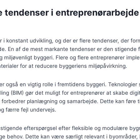
e tendenser i entreprenørarbejde
i konstant udvikling, og der er flere tendenser, der for
de. En af de mest markante tendenser er den stigende 
miljøvenligt byggeri. Flere og flere entreprenører imp
terialer for at reducere byggeriens miljøpåvirkning.
ller også en vigtig rolle i fremtidens byggeri. Teknologier
ing (BIM) gør det muligt for entreprenører at skabe digi
t forbedrer planlægning og samarbejde. Dette kan føre ti
 færre fejl undervejs.
 stigende efterspørgsel efter fleksible og modulære byg
lige behov. Dette kan være særligt relevant i byområder,