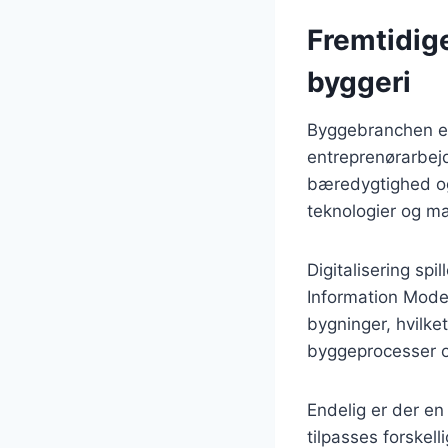
Fremtidig
byggeri
Byggebranchen er 
entreprenørarbej
bæredygtighed og 
teknologier og ma
Digitalisering spi
Information Model
bygninger, hvilke
byggeprocesser og
Endelig er der en
tilpasses forskel