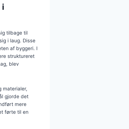
 i
g tilbage til
g i laug. Disse
ten af byggeri. I
re struktureret
ag, blev
 materialer,
l gjorde det
indført mere
 førte til en