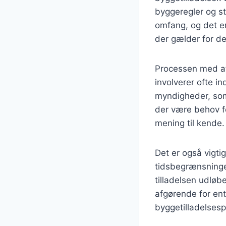
byggeregler og st
omfang, og det e
der gælder for de
Processen med at
involverer ofte in
myndigheder, som 
der være behov fo
mening til kende.
Det er også vigt
tidsbegrænsninge
tilladelsen udløbe
afgørende for ent
byggetilladelses