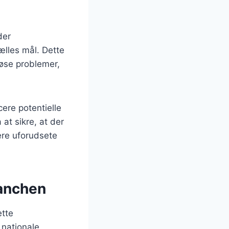
der
lles mål. Dette
løse problemer,
cere potentielle
 at sikre, at der
tere uforudsete
ranchen
ette
g nationale