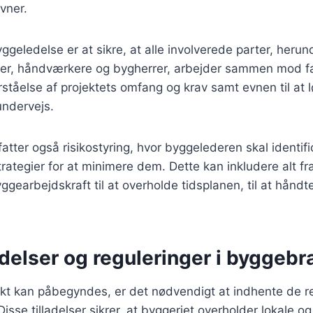
vner.
yggeledelse er at sikre, at alle involverede parter, herun
er, håndværkere og bygherrer, arbejder sammen mod fæ
ståelse af projektets omfang og krav samt evnen til at 
undervejs.
tter også risikostyring, hvor byggelederen skal identifi
strategier for at minimere dem. Dette kan inkludere alt fra
yggearbejdskraft til at overholde tidsplanen, til at hånd
adelser og reguleringer i byggeb
ekt kan påbegyndes, er det nødvendigt at indhente de r
Disse tilladelser sikrer, at byggeriet overholder lokale o