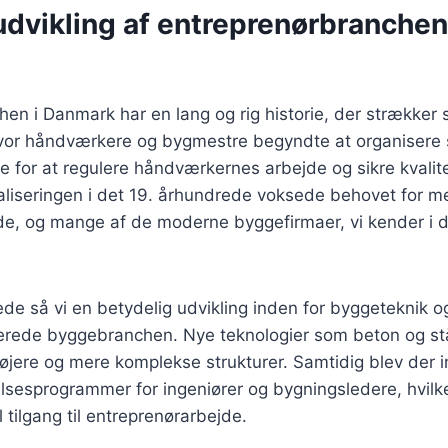
udvikling af entreprenørbranchen
en i Danmark har en lang og rig historie, der strækker si
vor håndværkere og bygmestre begyndte at organisere si
ge for at regulere håndværkernes arbejde og sikre kvalite
aliseringen i det 19. århundrede voksede behovet for me
de, og mange af de moderne byggefirmaer, vi kender i d
ede så vi en betydelig udvikling inden for byggeteknik og
nerede byggebranchen. Nye teknologier som beton og stå
øjere og mere komplekse strukturer. Samtidig blev der 
sesprogrammer for ingeniører og bygningsledere, hvilket
 tilgang til entreprenørarbejde.