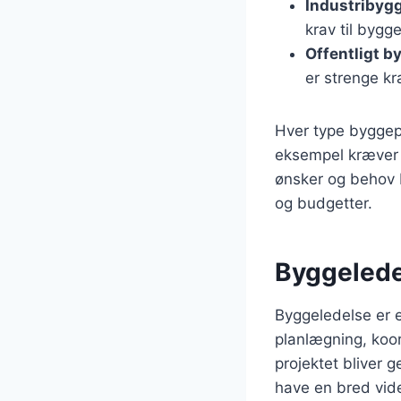
Industribygg
krav til bygg
Offentligt b
er strenge kr
Hver type byggepr
eksempel kræver b
ønsker og behov 
og budgetter.
Byggeledel
Byggeledelse er en
planlægning, koor
projektet bliver 
have en bred vid