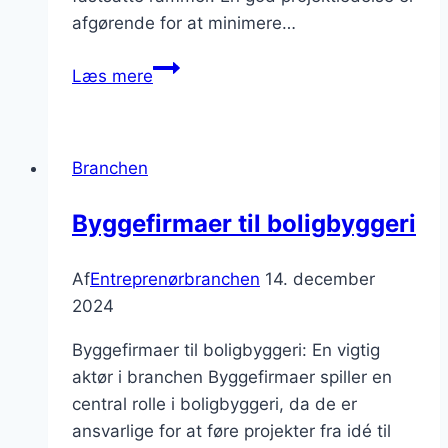
afgørende for at minimere…
Projektledelse
Læs mere
byggeri:
nøgle
til
Branchen
succes
Byggefirmaer til boligbyggeri
Af
Entreprenørbranchen
14. december
2024
Byggefirmaer til boligbyggeri: En vigtig
aktør i branchen Byggefirmaer spiller en
central rolle i boligbyggeri, da de er
ansvarlige for at føre projekter fra idé til