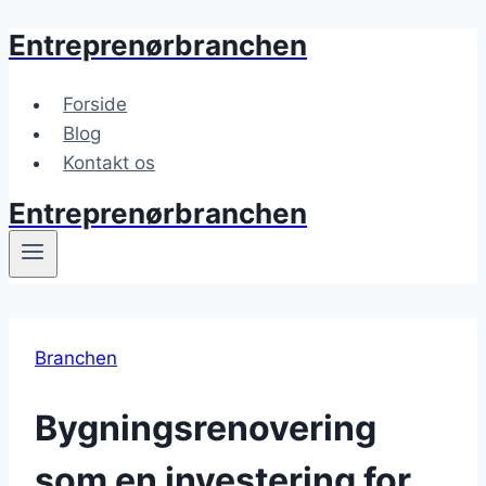
Entreprenørbranchen
Fortsæt
til
indhold
Forside
Blog
Kontakt os
Entreprenørbranchen
Branchen
Bygningsrenovering
som en investering for