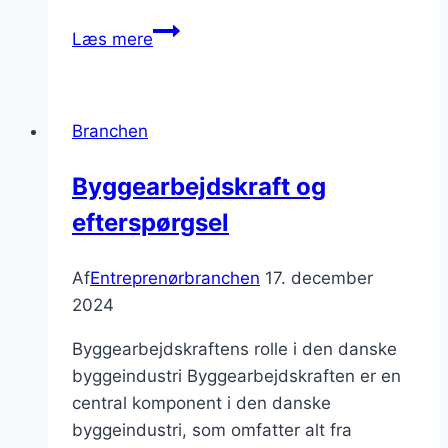
Byggefirmaer
Læs mere
og
deres
rolle:
Branchen
I
byggeprojekter
Byggearbejdskraft og
efterspørgsel
Af
Entreprenørbranchen
17. december
2024
Byggearbejdskraftens rolle i den danske
byggeindustri Byggearbejdskraften er en
central komponent i den danske
byggeindustri, som omfatter alt fra