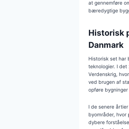
at gennemføre om
bæredygtige bygg
Historisk 
Danmark
Historisk set har
teknologier. I de
Verdenskrig, hvor
ved brugen af sta
opføre bygninger h
I de senere årtie
byområder, hvor 
dybere forståelse