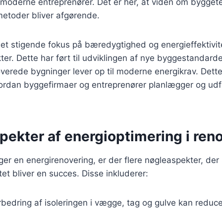
 moderne entreprenører. Det er her, at viden om bygget
metoder bliver afgørende.
 et stigende fokus på bæredygtighed og energieffektivite
ter. Dette har ført til udviklingen af nye byggestandarde
overede bygninger lever op til moderne energikrav. Dette 
vordan byggefirmaer og entreprenører planlægger og udf
pekter af energioptimering i ren
r en energirenovering, er der flere nøgleaspekter, der 
ktet bliver en succes. Disse inkluderer:
rbedring af isoleringen i vægge, tag og gulve kan redu