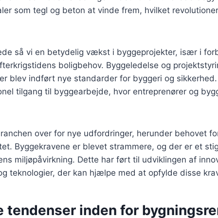
er som tegl og beton at vinde frem, hvilket revolutione
ede så vi en betydelig vækst i byggeprojekter, især i fo
fterkrigstidens boligbehov. Byggeledelse og projektstyr
er blev indført nye standarder for byggeri og sikkerhed. D
nel tilgang til byggearbejde, hvor entreprenører og bygg
branchen over for nye udfordringer, herunder behovet f
itet. Byggekravene er blevet strammere, og der er et st
s miljøpåvirkning. Dette har ført til udviklingen af inno
g teknologier, der kan hjælpe med at opfylde disse krav
e tendenser inden for bygningsr