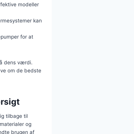
fektive modeller
 varmesystemer kan
mepumper for at
så dens værdi.
give om de bedste
rsigt
 tilbage til
 materialer og
ndte brugen af