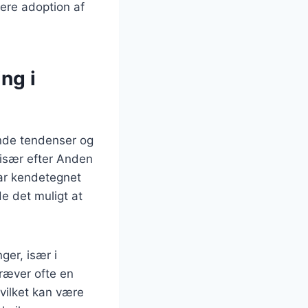
ere adoption af
ng i
ende tendenser og
 især efter Anden
var kendetegnet
e det muligt at
ger, især i
ræver ofte en
hvilket kan være