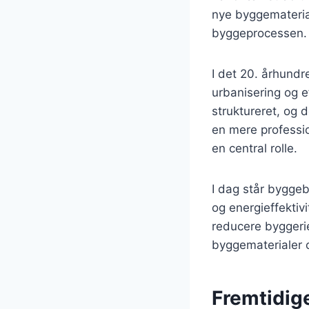
nye byggematerial
byggeprocessen.
I det 20. århundr
urbanisering og e
struktureret, og d
en mere professio
en central rolle.
I dag står bygge
og energieffektiv
reducere byggerien
byggematerialer o
Fremtidig