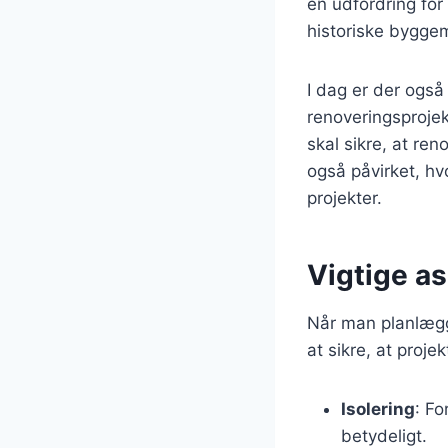
en udfordring for
historiske bygge
I dag er der også
renoveringsprojek
skal sikre, at ren
også påvirket, h
projekter.
Vigtige as
Når man planlægge
at sikre, at proje
Isolering
: Fo
betydeligt.