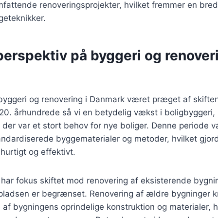
fattende renoveringsprojekter, hvilket fremmer en bred
eteknikker.
perspektiv på byggeri og renoveri
 byggeri og renovering i Danmark været præget af skift
t 20. århundrede så vi en betydelig vækst i boligbyggeri,
 der var et stort behov for nye boliger. Denne periode 
ndardiserede byggematerialer og metoder, hvilket gjord
urtigt og effektivt.
r har fokus skiftet mod renovering af eksisterende bygnin
pladsen er begrænset. Renovering af ældre bygninger k
 af bygningens oprindelige konstruktion og materialer, 