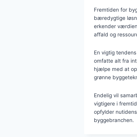
Fremtiden for by
bæredygtige løsni
erkender værdien 
affald og ressour
En vigtig tendens
omfatte alt fra i
hjælpe med at opt
grønne byggetekn
Endelig vil samar
vigtigere i fremt
opfylder nutidens
byggebranchen.