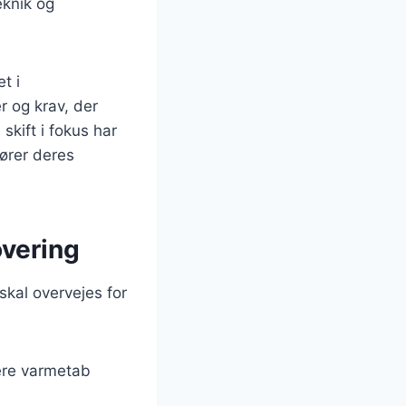
eknik og
t i
r og krav, der
skift i fokus har
ører deres
overing
skal overvejes for
cere varmetab