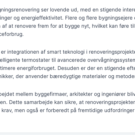
gningsrenovering ser lovende ud, med en stigende inter
nger og energieffektivitet. Flere og flere bygningsejere 
af at renovere frem for at bygge nyt, hvilket kan føre ti
ceforbrug.
 er integrationen af smart teknologi i renoveringsprojekt
ntelligente termostater til avancerede overvågningssyste
imere energiforbruget. Desuden er der en stigende efte
ikker, der anvender bæredygtige materialer og metoder
bejdet mellem byggefirmaer, arkitekter og ingeniører bl
iden. Dette samarbejde kan sikre, at renoveringsprojekter
 krav, men også er forberedt på fremtidige udfordringer