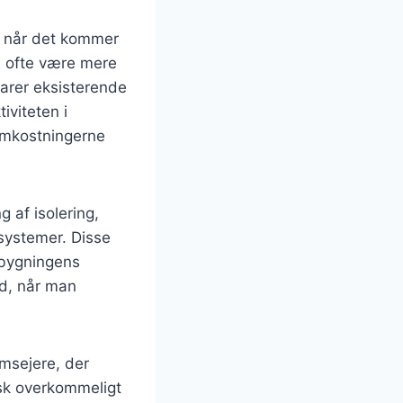
r når det kommer
n ofte være mere
arer eksisterende
iviteten i
somkostningerne
 af isolering,
esystemer. Disse
e bygningens
nd, når man
msejere, der
isk overkommeligt