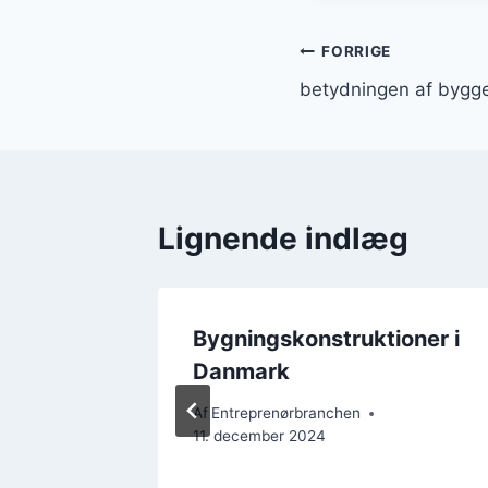
Indlægsnavi
FORRIGE
betydningen af bygge
Lignende indlæg
Bygningskonstruktioner i
oder
Danmark
Af
Entreprenørbranchen
11. december 2024