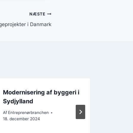
NÆSTE
geprojekter i Danmark
Modernisering af byggeri i
Bygnin
Sydjylland
byggem
Af
Entreprenørbranchen
Af
Entrepr
18. december 2024
18. decem