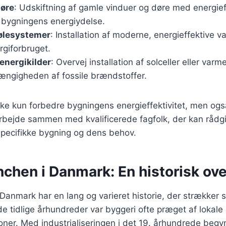
døre
: Udskiftning af gamle vinduer og døre med energief
 bygningens energiydelse.
ølesystemer
: Installation af moderne, energieffektive
rgiforbruget.
energikilder
: Overvej installation af solceller eller var
ængigheden af fossile brændstoffer.
ikke kun forbedre bygningens energieffektivitet, men og
 arbejde sammen med kvalificerede fagfolk, der kan råd
 specifikke bygning og dens behov.
chen i Danmark: En historisk ove
anmark har en lang og varieret historie, der strækker sig
de tidlige århundreder var byggeri ofte præget af lokale
ner. Med industrialiseringen i det 19. århundrede begy