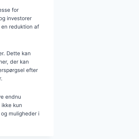
esse for
og investorer
l en reduktion af
er. Dette kan
mer, der kan
rspørgsel efter
.
ive endnu
 ikke kun
 og muligheder i