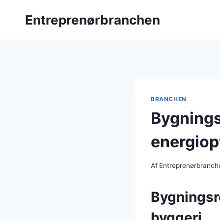
Fortsæt
Entreprenørbranchen
til
indhold
BRANCHEN
Bygnings
energiop
Af
Entreprenørbranch
Bygningsre
byggeri