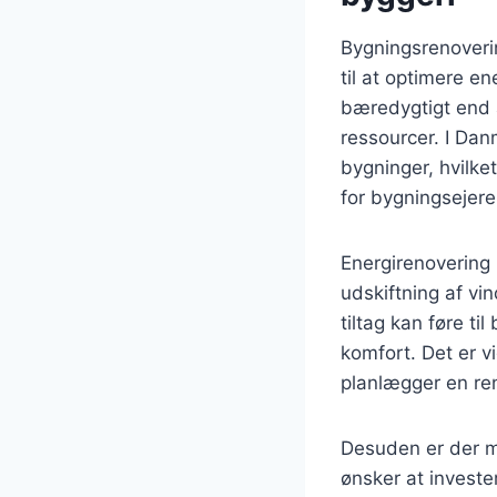
Bygningsrenoveri
til at optimere e
bæredygtigt end 
ressourcer. I Dan
bygninger, hvilke
for bygningsejere
Energirenovering 
udskiftning af vi
tiltag kan føre t
komfort. Det er v
planlægger en re
Desuden er der ma
ønsker at invest