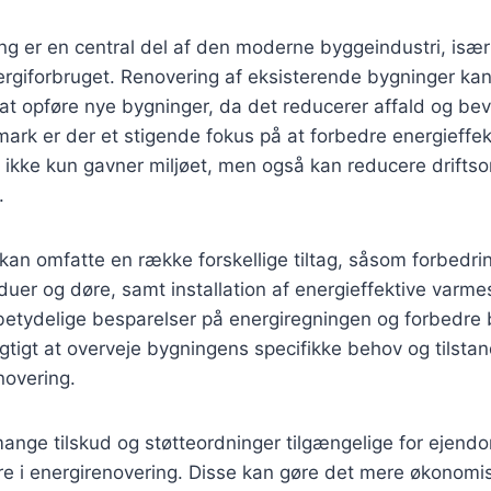
ng er en central del af den moderne byggeindustri, isæ
nergiforbruget. Renovering af eksisterende bygninger ka
at opføre nye bygninger, da det reducerer affald og bev
mark er der et stigende fokus på at forbedre energieffekt
t ikke kun gavner miljøet, men også kan reducere drift
.
kan omfatte en række forskellige tiltag, såsom forbedring
nduer og døre, samt installation af energieffektive varm
il betydelige besparelser på energiregningen og forbedr
igtigt at overveje bygningens specifikke behov og tilsta
novering.
nge tilskud og støtteordninger tilgængelige for ejendo
ere i energirenovering. Disse kan gøre det mere økonom