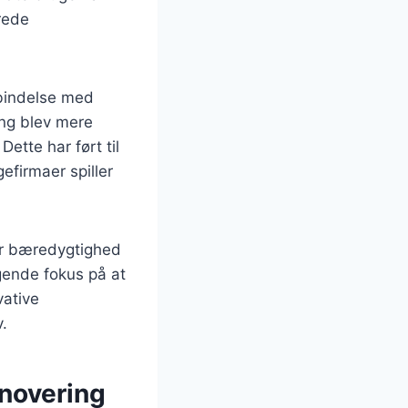
rede
rbindelse med
ing blev mere
ette har ført til
efirmaer spiller
or bæredygtighed
igende fokus på at
vative
.
enovering