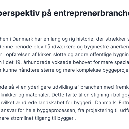
perspektiv på entreprenørbranch
en i Danmark har en lang og rig historie, der strækker si
 denne periode blev håndværkere og bygmestre anerke
r i opførelsen af kirker, slotte og andre offentlige bygn
en i det 19. århundrede voksede behovet for mere specia
er kunne håndtere større og mere komplekse byggeprojek
ede så vi en yderligere udvikling af branchen med frem
ikker og materialer. Dette førte til en stigning i boligb
hvilket ændrede landskabet for byggeri i Danmark. Entr
ansvar for hele byggeprocessen, fra projektering til udfø
ere strømlinet tilgang til byggeri.