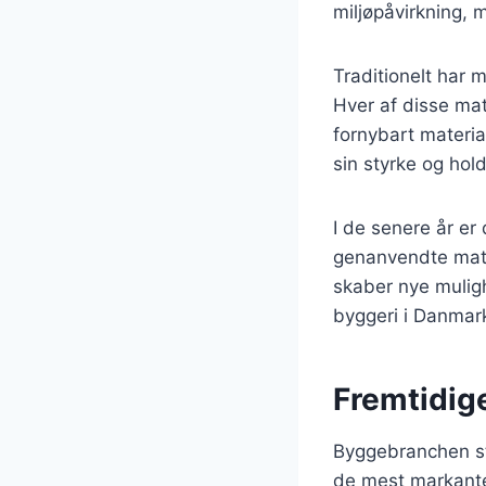
miljøpåvirkning, 
Traditionelt har 
Hver af disse mat
fornybart materia
sin styrke og hol
I de senere år e
genanvendte mater
skaber nye mulig
byggeri i Danmar
Fremtidig
Byggebranchen st
de mest markante