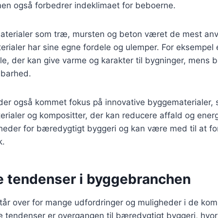
men også forbedrer indeklimaet for beboerne.
materialer som træ, mursten og beton været de mest anv
erialer har sine egne fordele og ulemper. For eksempel 
le, der kan give varme og karakter til bygninger, mens b
dbarhed.
r der også kommet fokus på innovative byggematerialer,
ialer og kompositter, der kan reducere affald og energ
heder for bæredygtigt byggeri og kan være med til at f
k.
e tendenser i byggebranchen
år over for mange udfordringer og muligheder i de kom
 tendenser er overgangen til bæredygtigt byggeri, hvo