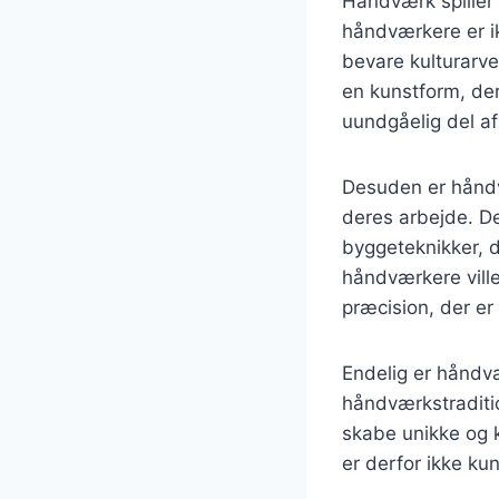
Håndværk spiller 
håndværkere er ik
bevare kulturarv
en kunstform, der
uundgåelig del a
Desuden er håndvæ
deres arbejde. De
byggeteknikker, d
håndværkere vill
præcision, der er
Endelig er håndvæ
håndværkstraditio
skabe unikke og k
er derfor ikke ku