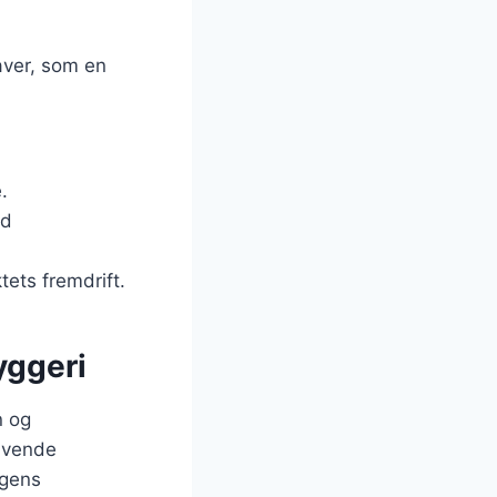
aver, som en
.
ed
tets fremdrift.
yggeri
n og
anvende
ngens