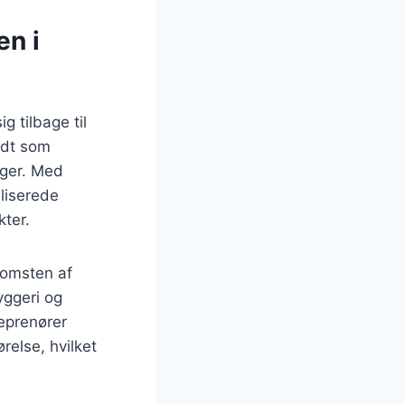
en i
g tilbage til
ndt som
inger. Med
liserede
ter.
komsten af
yggeri og
eprenører
relse, hvilket