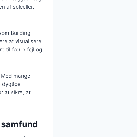
n af solceller,
 som Building
re at visualisere
 til færre fejl og
ft. Med mange
e dygtige
 at sikre, at
g samfund