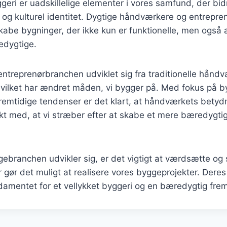
ri er uadskillelige elementer i vores samfund, der bidr
g kulturel identitet. Dygtige håndværkere og entreprenø
t skabe bygninger, der ikke kun er funktionelle, men også
edygtige.
 entreprenørbranchen udviklet sig fra traditionelle hånd
hvilket har ændret måden, vi bygger på. Med fokus på b
fremtidige tendenser er det klart, at håndværkets betydn
kt med, at vi stræber efter at skabe et mere bæredygtig
gebranchen udvikler sig, er det vigtigt at værdsætte og 
gør det muligt at realisere vores byggeprojekter. Dere
damentet for et vellykket byggeri og en bæredygtig frem