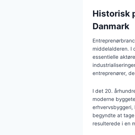
Historisk 
Danmark
Entreprenørbranch
middelalderen. I
essentielle aktøre
industrialisering
entreprenører, d
I det 20. århundr
moderne byggetekn
erhvervsbyggeri, 
begyndte at tage 
resulterede i en m