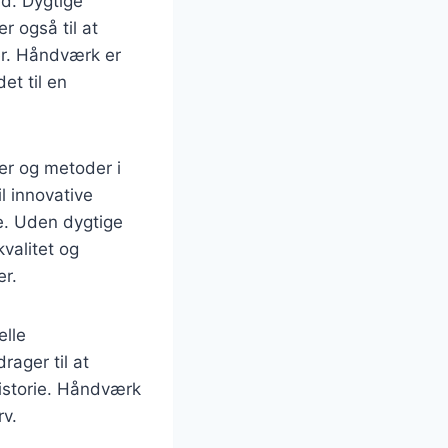
nd. Dygtige
r også til at
er. Håndværk er
et til en
er og metoder i
l innovative
e. Uden dygtige
valitet og
er.
elle
rager til at
historie. Håndværk
rv.