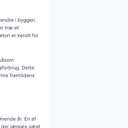
endte i byggeri.
er træ et
eton er kendt for
 såsom
iforbrug. Dette
orme fremtidens
mende år. En af
r der lægges vægt