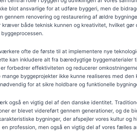
en central rolle i byggeri og udviklingen af vores samfu
ke blot ansvarlige for at udføre byggeri, men de bidrage
en gennem renovering og restaurering af ældre bygning
 kræver både teknisk kunnen og kreativitet, hvilket gør d
f byggeprocessen.
rkere ofte de første til at implementere nye teknologi
tte kan inkludere alt fra bæredygtige byggematerialer ti
er forbedrer effektiviteten og reducerer omkostningern
e mange byggeprojekter ikke kunne realiseres med den k
 nødvendig for at sikre holdbare og funktionelle bygning
rk også en vigtig del af den danske identitet. Tradition
ner er blevet videreført gennem generationer, og de bid
arakteristiske bygninger, der afspejler vores kultur og 
n en profession, men også en vigtig del af vores fælles a