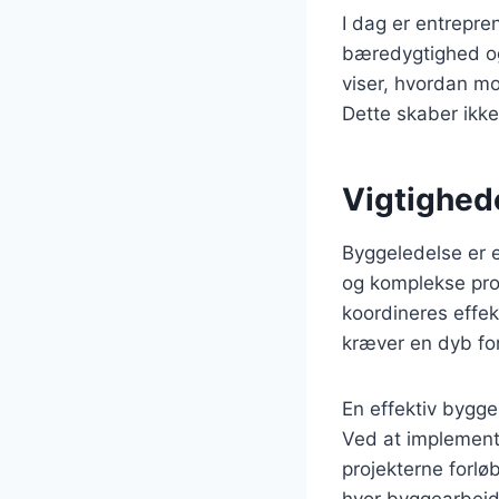
I dag er entrepr
bæredygtighed og
viser, hvordan mo
Dette skaber ikk
Vigtighed
Byggeledelse er e
og komplekse proj
koordineres effekt
kræver en dyb for
En effektiv bygg
Ved at implemente
projekterne forløb
hvor byggearbejd