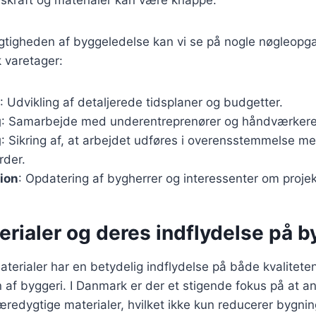
 vigtigheden af byggeledelse kan vi se på nogle nøgleopg
 varetager:
: Udvikling af detaljerede tidsplaner og budgetter.
g
: Samarbejde med underentreprenører og håndværkere
g
: Sikring af, at arbejdet udføres i overensstemmelse m
rder.
ion
: Opdatering af bygherrer og interessenter om projek
rialer og deres indflydelse på b
terialer har en betydelig indflydelse på både kvalitete
af byggeri. I Danmark er der et stigende fokus på at 
æredygtige materialer, hvilket ikke kun reducerer bygni