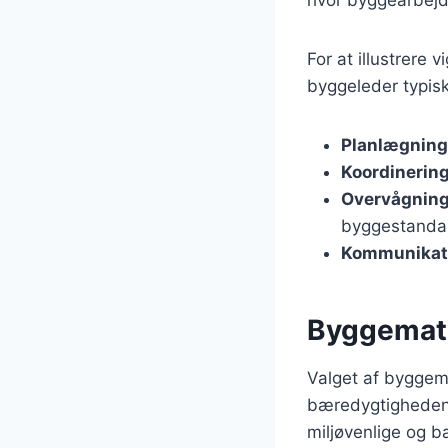
For at illustrere
byggeleder typisk
Planlægning
Koordinerin
Overvågnin
byggestanda
Kommunikat
Byggemate
Valget af byggema
bæredygtigheden 
miljøvenlige og b