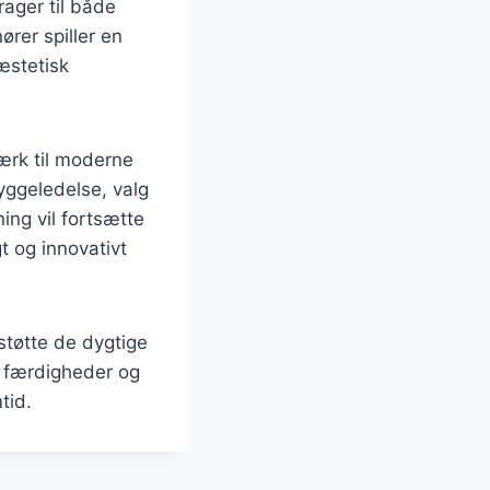
ager til både
rer spiller en
 æstetisk
værk til moderne
yggeledelse, valg
ing vil fortsætte
t og innovativt
støtte de dygtige
s færdigheder og
tid.