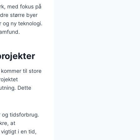
rk, med fokus på
dre større byer
 og ny teknologi.
samfund.
rojekter
 kommer til store
rojektet
utning. Dette
og tidsforbrug.
re, at
igtigt i en tid,