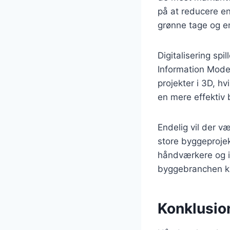
på at reducere en
grønne tage og en
Digitalisering spi
Information Model
projekter i 3D, hv
en mere effektiv
Endelig vil der v
store byggeprojek
håndværkere og in
byggebranchen k
Konklusio