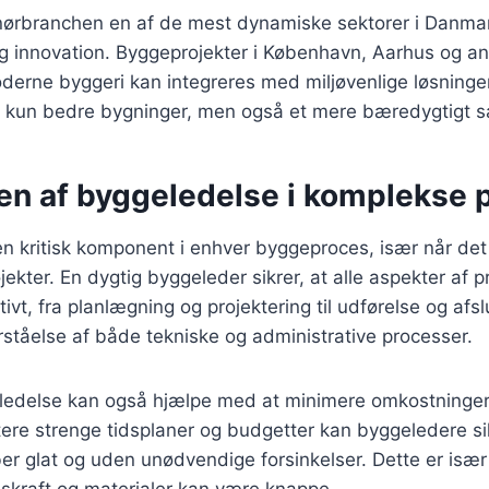
enørbranchen en af de mest dynamiske sektorer i Danma
 innovation. Byggeprojekter i København, Aarhus og an
derne byggeri kan integreres med miljøvenlige løsninger
e kun bedre bygninger, men også et mere bæredygtigt 
en af byggeledelse i komplekse p
n kritisk komponent i enhver byggeproces, især når det
ekter. En dygtig byggeleder sikrer, at alle aspekter af p
ivt, fra planlægning og projektering til udførelse og afsl
ståelse af både tekniske og administrative processer.
eledelse kan også hjælpe med at minimere omkostninger 
re strenge tidsplaner og budgetter kan byggeledere sik
er glat og uden unødvendige forsinkelser. Dette er især v
skraft og materialer kan være knappe.