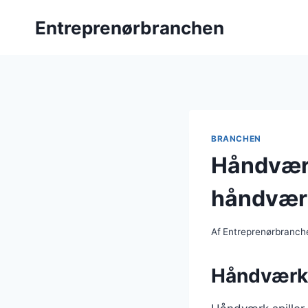
Fortsæt
Entreprenørbranchen
til
indhold
BRANCHEN
Håndværk
håndvær
Af
Entreprenørbranch
Håndværke