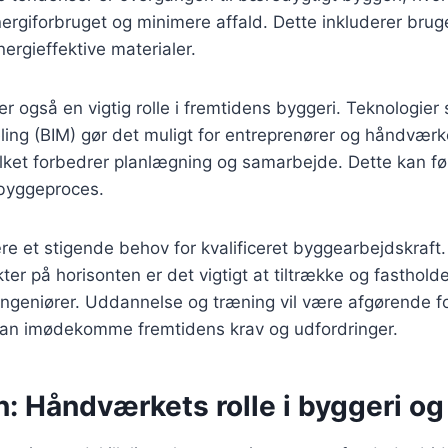
ergiforbruget og minimere affald. Dette inkluderer bruge
ergieffektive materialer.
ller også en vigtig rolle i fremtidens byggeri. Teknologier
ing (BIM) gør det muligt for entreprenører og håndværke
ilket forbedrer planlægning og samarbejde. Dette kan føre
 byggeproces.
ære et stigende behov for kvalificeret byggearbejdskra
ter på horisonten er det vigtigt at tiltrække og fasthold
geniører. Uddannelse og træning vil være afgørende for
an imødekomme fremtidens krav og udfordringer.
n: Håndværkets rolle i byggeri o