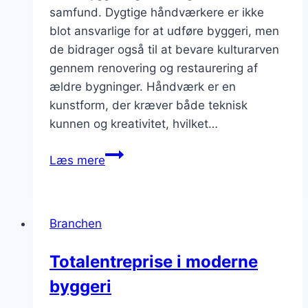
samfund. Dygtige håndværkere er ikke
blot ansvarlige for at udføre byggeri, men
de bidrager også til at bevare kulturarven
gennem renovering og restaurering af
ældre bygninger. Håndværk er en
kunstform, der kræver både teknisk
kunnen og kreativitet, hvilket…
Håndværk
Læs mere
og
byggeri:
Vigtigheden
Branchen
af
dygtige
Totalentreprise i moderne
håndværkere
byggeri