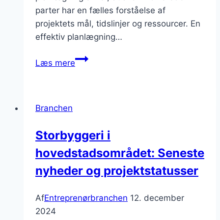
parter har en fælles forståelse af
projektets mål, tidslinjer og ressourcer. En
effektiv planlægning…
Projektledelse
Læs mere
byggeri:
tips
til
Branchen
succesfuld
planlægning
Storbyggeri i
hovedstadsområdet: Seneste
nyheder og projektstatusser
Af
Entreprenørbranchen
12. december
2024