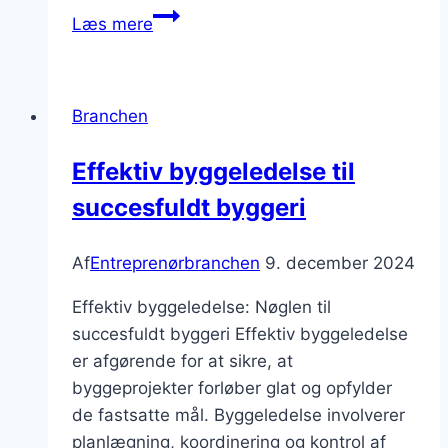
Byggetilladelser
Læs mere
i
Danmark:
En
Branchen
guide
til
Effektiv byggeledelse til
processen
succesfuldt byggeri
Af
Entreprenørbranchen
9. december 2024
Effektiv byggeledelse: Nøglen til
succesfuldt byggeri Effektiv byggeledelse
er afgørende for at sikre, at
byggeprojekter forløber glat og opfylder
de fastsatte mål. Byggeledelse involverer
planlægning, koordinering og kontrol af