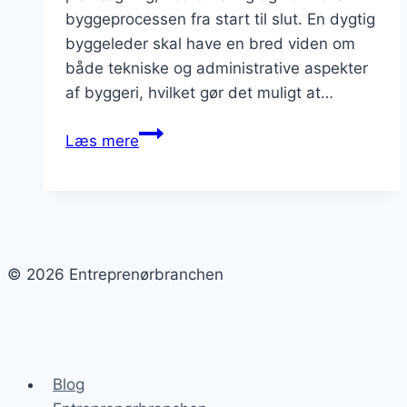
byggeprocessen fra start til slut. En dygtig
byggeleder skal have en bred viden om
både tekniske og administrative aspekter
af byggeri, hvilket gør det muligt at…
Effektiv
Læs mere
byggeledelse
til
succesfuldt
byggeri
© 2026 Entreprenørbranchen
Blog