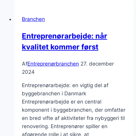
ved
denne
Branchen
model
Entreprenørarbejde: når
kvalitet kommer først
Af
Entreprenørbranchen
27. december
2024
Entreprenørarbejde: en vigtig del af
byggebranchen i Danmark
Entreprenørarbejde er en central
komponent i byggebranchen, der omfatter
en bred vifte af aktiviteter fra nybyggeri til
renovering. Entreprenører spiller en
afgørende rolle i at sikre, at