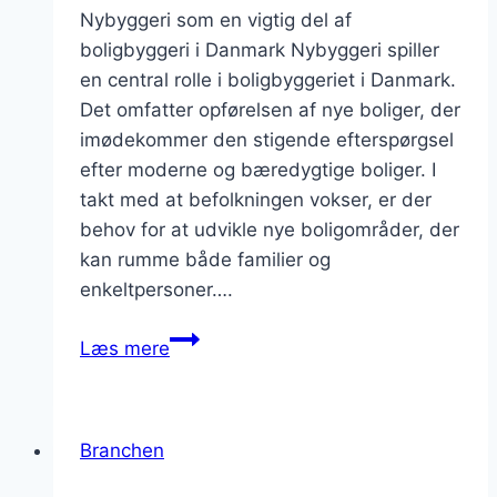
Nybyggeri som en vigtig del af
boligbyggeri i Danmark Nybyggeri spiller
en central rolle i boligbyggeriet i Danmark.
Det omfatter opførelsen af nye boliger, der
imødekommer den stigende efterspørgsel
efter moderne og bæredygtige boliger. I
takt med at befolkningen vokser, er der
behov for at udvikle nye boligområder, der
kan rumme både familier og
enkeltpersoner….
nybyggeri
Læs mere
som
en
del
Branchen
af
boligbyggeri