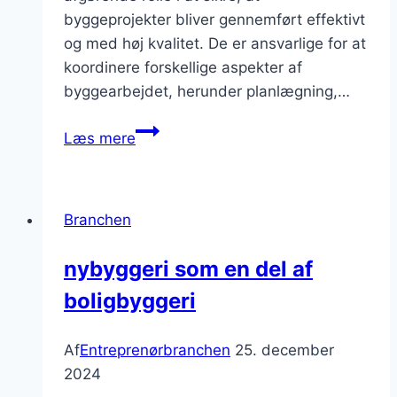
byggeprojekter bliver gennemført effektivt
og med høj kvalitet. De er ansvarlige for at
koordinere forskellige aspekter af
byggearbejdet, herunder planlægning,…
Entreprenørarbejde:
Læs mere
når
kvalitet
kommer
Branchen
først
nybyggeri som en del af
boligbyggeri
Af
Entreprenørbranchen
25. december
2024