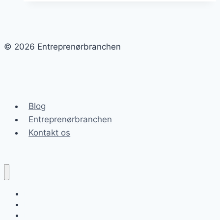
risici
i
entreprenørbranchen?
© 2026 Entreprenørbranchen
Blog
Entreprenørbranchen
Kontakt os
Forside
Blog
Kontakt os