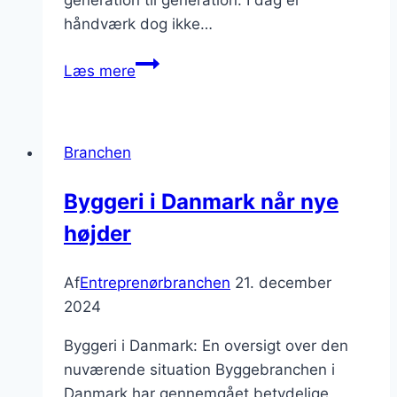
generation til generation. I dag er
håndværk dog ikke…
Håndværk
Læs mere
i
byggebranchen:
Tradition
Branchen
møder
innovation
Byggeri i Danmark når nye
højder
Af
Entreprenørbranchen
21. december
2024
Byggeri i Danmark: En oversigt over den
nuværende situation Byggebranchen i
Danmark har gennemgået betydelige