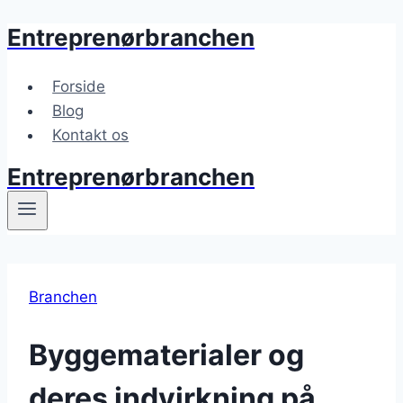
Entreprenørbranchen
Fortsæt
til
indhold
Forside
Blog
Kontakt os
Entreprenørbranchen
Branchen
Byggematerialer og
deres indvirkning på