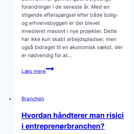
forandringer i de seneste år. Med en
stigende efterspørgsel efter både bolig-
og erhvervsbyggeri er der blevet
investeret massivt i nye projekter. Dette
har ikke kun skabt arbejdspladser, men
også bidraget til en økonomisk vækst, der
er nødvendig for at…
Byggeri
Læs mere
i
Danmark
når
Branchen
nye
højder
Hvordan håndterer man risici
i entreprenørbranchen?