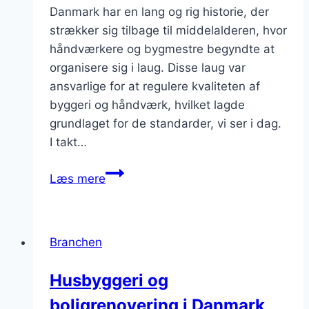
Danmark har en lang og rig historie, der
strækker sig tilbage til middelalderen, hvor
håndværkere og bygmestre begyndte at
organisere sig i laug. Disse laug var
ansvarlige for at regulere kvaliteten af
byggeri og håndværk, hvilket lagde
grundlaget for de standarder, vi ser i dag.
I takt…
Entreprenørbranchen
Læs mere
og
de
nyeste
Branchen
trends
inden
Husbyggeri og
for
boligrenovering i Danmark
byggeinnovation