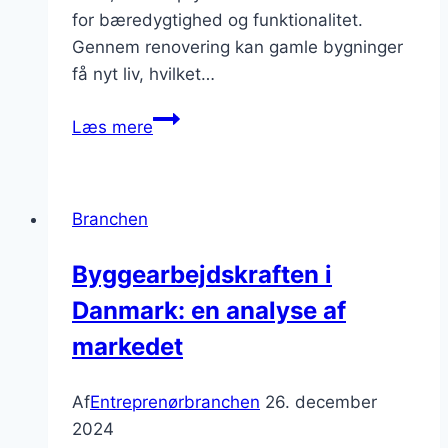
for bæredygtighed og funktionalitet.
Gennem renovering kan gamle bygninger
få nyt liv, hvilket…
Renovering
Læs mere
af
bygninger
i
Branchen
storbyen
Byggearbejdskraften i
Danmark: en analyse af
markedet
Af
Entreprenørbranchen
26. december
2024