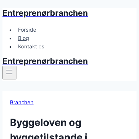
Entreprenørbranchen
Fortsæt
til
indhold
Forside
Blog
Kontakt os
Entreprenørbranchen
Branchen
Byggeloven og
byggetilstande i