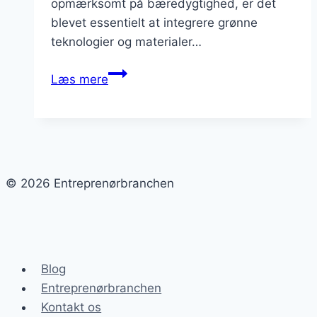
opmærksomt på bæredygtighed, er det
blevet essentielt at integrere grønne
teknologier og materialer…
Husbyggeri
Læs mere
med
fokus
på
kvalitet
© 2026 Entreprenørbranchen
Blog
Entreprenørbranchen
Kontakt os