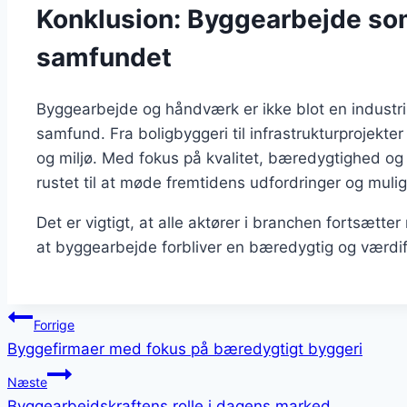
Konklusion: Byggearbejde som
samfundet
Byggearbejde og håndværk er ikke blot en industr
samfund. Fra boligbyggeri til infrastrukturprojekte
og miljø. Med fokus på kvalitet, bæredygtighed og
rustet til at møde fremtidens udfordringer og muli
Det er vigtigt, at alle aktører i branchen fortsætte
at byggearbejde forbliver en bæredygtig og værdif
Indlægsnavigation
Forrige
Byggefirmaer med fokus på bæredygtigt byggeri
Næste
Byggearbejdskraftens rolle i dagens marked