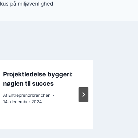
us på miljøvenlighed
Projektledelse byggeri:
Byggepr
nøglen til succes
kende
Af
Entreprenørbranchen
Af
Entrepr
14. december 2024
22. decem