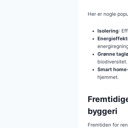
Her er nogle popu
Isolering
: Ef
Energieffekt
energiregnin
Grønne tagl
biodiversitet.
Smart home-
hjemmet.
Fremtidig
byggeri
Fremtiden for re