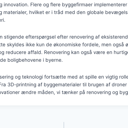
 innovation. Flere og flere byggefirmaer implementerer
g materialer, hvilket er i tråd med den globale bevæge
ri.
 stigende efterspørgsel efter renovering af eksisteren
ette skyldes ikke kun de økonomiske fordele, men også 
og reducere affald. Renovering kan også være en hurtige
fylde boligbehovene i byerne.
isering og teknologi fortsætte med at spille en vigtig rolle
a 3D-printning af byggematerialer til brugen af droner t
novationer ændre måden, vi tænker på renovering og bygg
gation