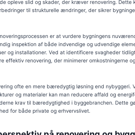
 de opleve slid og skader, der kræver renovering. Dette 
rbedringer til strukturelle ændringer, der sikrer bygning
renoveringsprocessen er at vurdere bygningens nuværend
ndig inspektion af både indvendige og udvendige eleme
er og installationer. Ved at identificere svagheder tidli
e effektiv renovering, der minimerer omkostningerne og
ering ofte en mere bæredygtig løsning end nybyggeri. 
kturer og materialer kan man reducere affald og energifo
erne krav til bæredygtighed i byggebranchen. Dette gør
ghed for både private og erhvervslivet.
perspektiv på renovering og bygge