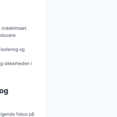
e indeklimaet.
reducere
isolering og
og sikkerheden i
 og
tigende fokus på