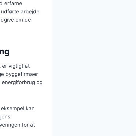
ed erfarne
 udførte arbejde.
rådgive om de
ing
er vigtigt at
ge byggefirmaer
e energiforbrug og
or eksempel kan
ngens
veringen for at