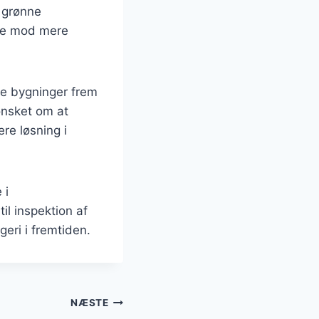
 grønne
lse mod mere
de bygninger frem
ønsket om at
re løsning i
 i
il inspektion af
eri i fremtiden.
NÆSTE