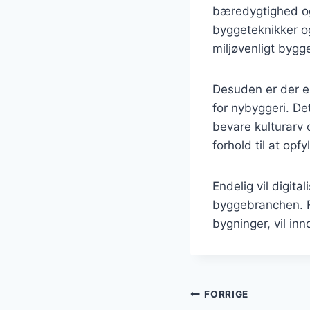
bæredygtighed og
byggeteknikker o
miljøvenligt bygge
Desuden er der en
for nybyggeri. D
bevare kulturarv 
forhold til at op
Endelig vil digital
byggebranchen. Fr
bygninger, vil in
Indlægsnavi
FORRIGE