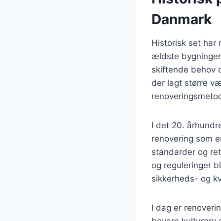
Danmark
Historisk set har
ældste bygninger 
skiftende behov o
der lagt større v
renoveringsmeto
I det 20. århund
renovering som en
standarder og ret
og reguleringer bl
sikkerheds- og kv
I dag er renoveri
bevare kulturarv 