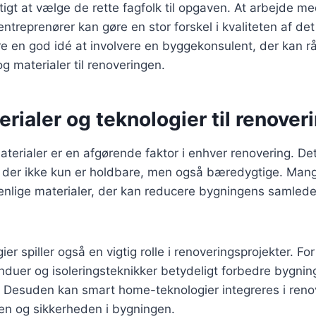
gtigt at vælge de rette fagfolk til opgaven. At arbejde m
treprenører kan gøre en stor forskel i kvaliteten af det
e en god idé at involvere en byggekonsulent, der kan 
 materialer til renoveringen.
ialer og teknologier til renover
terialer er en afgørende faktor i enhver renovering. Det 
, der ikke kun er holdbare, men også bæredygtige. Man
venlige materialer, der kan reducere bygningens samled
er spiller også en vigtig rolle i renoveringsprojekter. F
induer og isoleringsteknikker betydeligt forbedre bygni
t. Desuden kan smart home-teknologier integreres i reno
en og sikkerheden i bygningen.