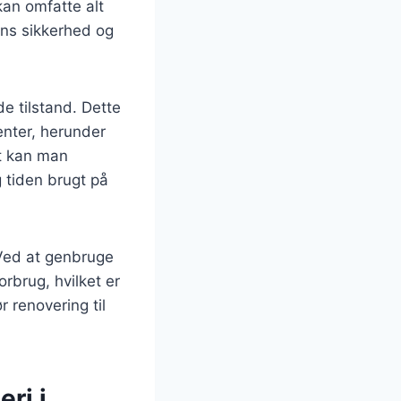
kan omfatte alt
ens sikkerhed og
e tilstand. Dette
nter, herunder
gt kan man
 tiden brugt på
Ved at genbruge
rbrug, hvilket er
 renovering til
ri i