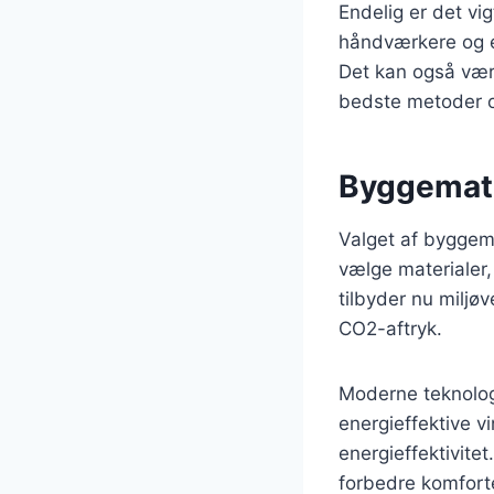
Endelig er det vi
håndværkere og en
Det kan også vær
bedste metoder og
Byggemater
Valget af byggema
vælge materialer
tilbyder nu miljø
CO2-aftryk.
Moderne teknologi
energieffektive v
energieffektivite
forbedre komfort