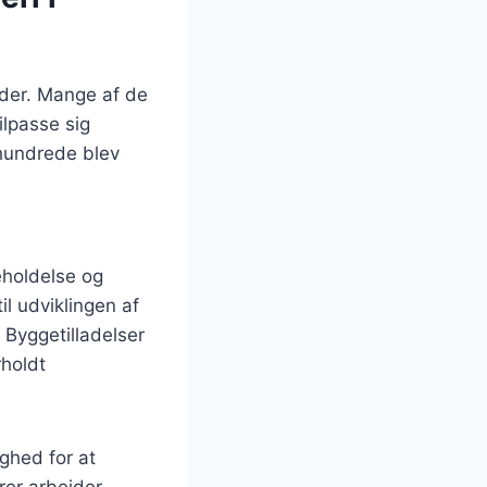
eder. Mange af de
ilpasse sig
rhundrede blev
eholdelse og
l udviklingen af
 Byggetilladelser
rholdt
ghed for at
rer arbejder