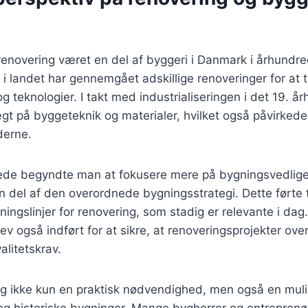
 renovering været en del af byggeri i Danmark i århundr
i landet har gennemgået adskillige renoveringer for at t
g teknologier. I takt med industrialiseringen i det 19. å
ægt på byggeteknik og materialer, hvilket også påvirkede
derne.
rede begyndte man at fokusere mere på bygningsvedlig
 del af den overordnede bygningsstrategi. Dette førte ti
ningslinjer for renovering, som stadig er relevante i dag.
ev også indført for at sikre, at renoveringsprojekter ove
alitetskrav.
ng ikke kun en praktisk nødvendighed, men også en muli
og historiske bygninger. Mange bygherrer og entreprenø