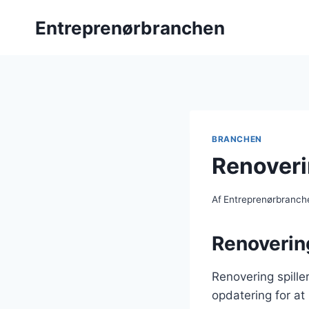
Fortsæt
Entreprenørbranchen
til
indhold
BRANCHEN
Renoveri
Af
Entreprenørbranch
Renoverin
Renovering spille
opdatering for a