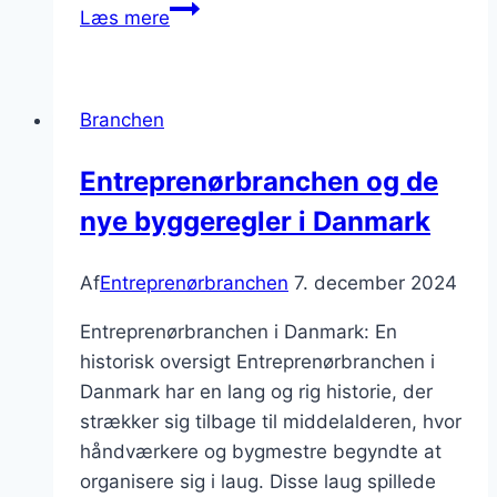
Boligbyggeri
Læs mere
i
Danmark:
mulighederne
Branchen
er
mange
Entreprenørbranchen og de
nye byggeregler i Danmark
Af
Entreprenørbranchen
7. december 2024
Entreprenørbranchen i Danmark: En
historisk oversigt Entreprenørbranchen i
Danmark har en lang og rig historie, der
strækker sig tilbage til middelalderen, hvor
håndværkere og bygmestre begyndte at
organisere sig i laug. Disse laug spillede