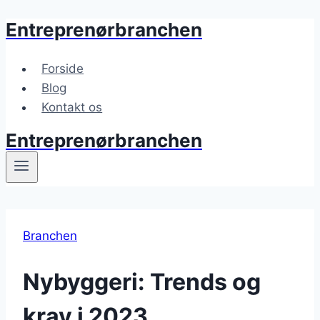
Entreprenørbranchen
Fortsæt
til
indhold
Forside
Blog
Kontakt os
Entreprenørbranchen
Branchen
Nybyggeri: Trends og
krav i 2023