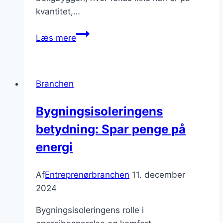
kvantitet,…
Boligbyggeri
Læs mere
der
imødekommer
nutidens
Branchen
behov
Bygningsisoleringens
betydning: Spar penge på
energi
Af
Entreprenørbranchen
11. december
2024
Bygningsisoleringens rolle i