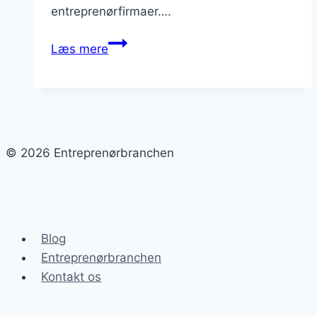
entreprenørfirmaer….
Entreprenørbranchen:
Læs mere
Hvordan
tilpasser
man
sig
nye
© 2026 Entreprenørbranchen
kundekrav?
Blog
Entreprenørbranchen
Kontakt os