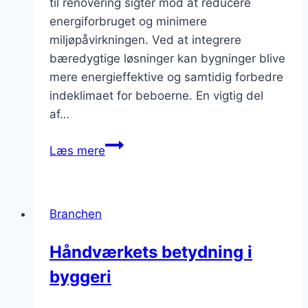
til renovering sigter mod at reducere
energiforbruget og minimere
miljøpåvirkningen. Ved at integrere
bæredygtige løsninger kan bygninger blive
mere energieffektive og samtidig forbedre
indeklimaet for beboerne. En vigtig del
af…
Renovering
Læs mere
af
bygninger
med
Branchen
grøn
energi
Håndværkets betydning i
byggeri