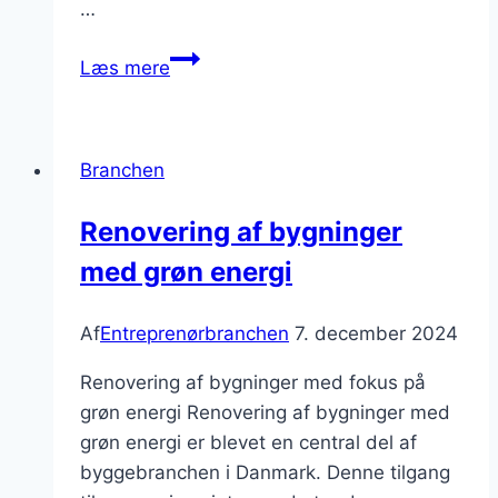
…
Byggepladsledelse
Læs mere
som
en
kunstform
Branchen
i
byggeri
Renovering af bygninger
med grøn energi
Af
Entreprenørbranchen
7. december 2024
Renovering af bygninger med fokus på
grøn energi Renovering af bygninger med
grøn energi er blevet en central del af
byggebranchen i Danmark. Denne tilgang