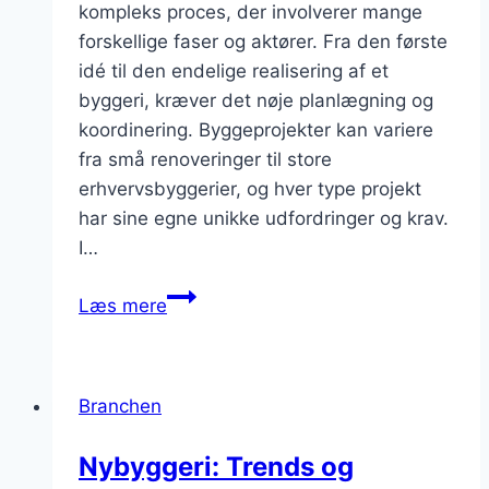
kompleks proces, der involverer mange
forskellige faser og aktører. Fra den første
idé til den endelige realisering af et
byggeri, kræver det nøje planlægning og
koordinering. Byggeprojekter kan variere
fra små renoveringer til store
erhvervsbyggerier, og hver type projekt
har sine egne unikke udfordringer og krav.
I…
Opførelsesarbejde:
Læs mere
Fra
idé
til
Branchen
realisering
Nybyggeri: Trends og