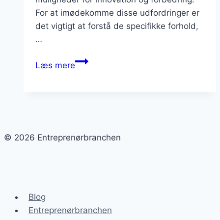
For at imødekomme disse udfordringer er
det vigtigt at forstå de specifikke forhold,
…
Byggeri
Læs mere
i
Sydjylland:
Udfordringer
og
løsninger
© 2026 Entreprenørbranchen
Blog
Entreprenørbranchen