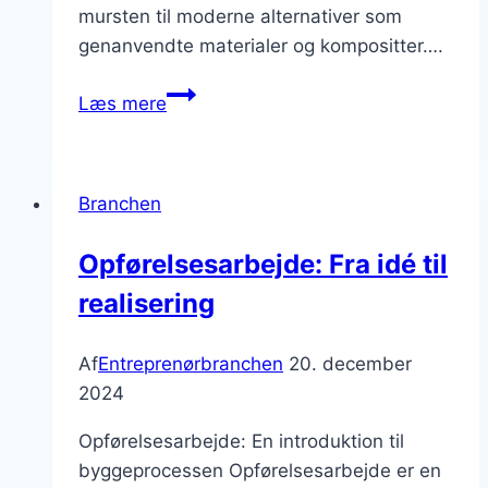
mursten til moderne alternativer som
genanvendte materialer og kompositter….
Byggematerialer
Læs mere
til
moderne
byggeri:
Branchen
Hvad
skal
Opførelsesarbejde: Fra idé til
man
realisering
vælge?
Af
Entreprenørbranchen
20. december
2024
Opførelsesarbejde: En introduktion til
byggeprocessen Opførelsesarbejde er en