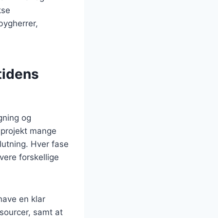
kse
bygherrer,
tidens
gning og
t projekt mange
slutning. Hver fase
vere forskellige
have en klar
ssourcer, samt at