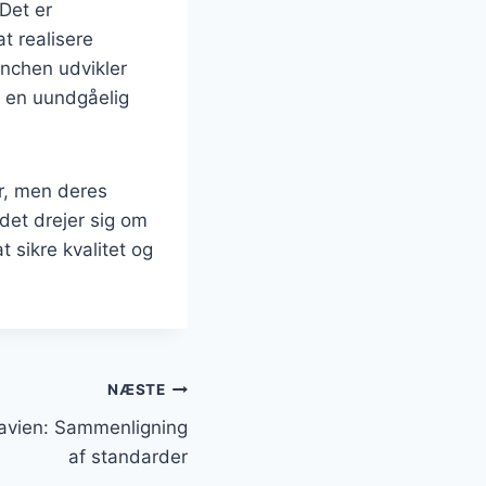
Det er
t realisere
anchen udvikler
k en uundgåelig
er, men deres
det drejer sig om
t sikre kvalitet og
NÆSTE
avien: Sammenligning
af standarder