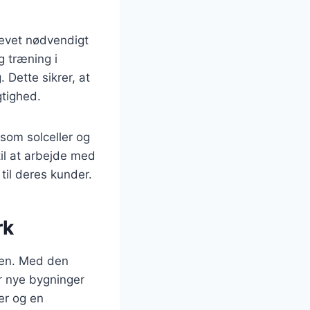
levet nødvendigt
 træning i
 Dette sikrer, at
gtighed.
 som solceller og
il at arbejde med
til deres kunder.
rk
den. Med den
r nye bygninger
er og en