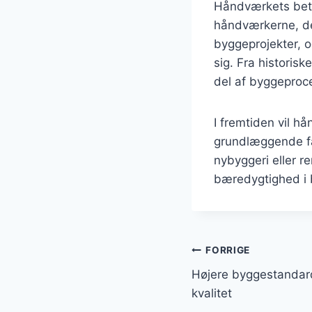
Håndværkets bety
håndværkerne, der
byggeprojekter, o
sig. Fra historis
del af byggeproc
I fremtiden vil h
grundlæggende fær
nybyggeri eller re
bæredygtighed i 
Indlægsnavi
FORRIGE
Højere byggestandar
kvalitet