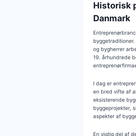
Historisk 
Danmark
Entreprenørbranche
byggetraditioner.
og bygherrer arbe
19. århundrede be
entreprenørfirmae
I dag er entrepr
en bred vifte af a
eksisterende bygni
byggeprojekter, s
aspekter af bygg
En vigtig del af 