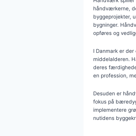
Håndværk spiller 
håndværkerne, der
byggeprojekter, u
bygninger. Håndv
opføres og vedli
I Danmark er der 
middelalderen. Hå
deres færdighede
en profession, me
Desuden er håndv
fokus på bæredygt
implementere grø
nutidens byggekr