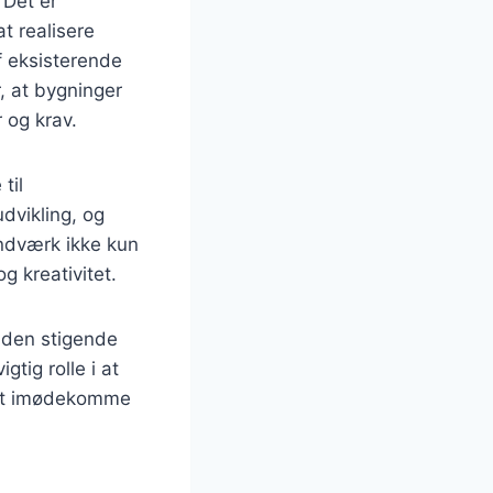
 Det er
t realisere
f eksisterende
, at bygninger
 og krav.
til
dvikling, og
åndværk ikke kun
 kreativitet.
 den stigende
tig rolle i at
r at imødekomme