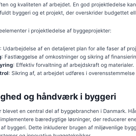
ten og kvaliteten af arbejdet. En god projektledelse kan
uldt byggeri og et projekt, der overskrider budgettet ell
eelementer i projektledelse af byggeprojekter:
: Udarbejdelse af en detaljeret plan for alle faser af pro
g
: Fastlæggelse af omkostninger og sikring af finansieri
yring
: Effektiv forvaltning af arbejdskraft og materialer.
trol
: Sikring af, at arbejdet udføres i overensstemmels
ghed og håndværk i byggeri
 blevet en central del af byggebranchen i Danmark. Hå
 at implementere bæredygtige løsninger, der reducerer en
 af byggeri. Dette inkluderer brugen af miljøvenlige byg
ystemer og innovative byggeteknikker.