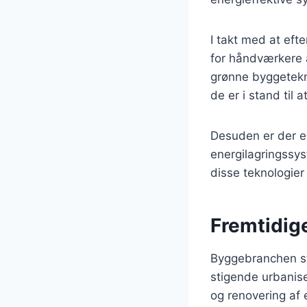
I takt med at eft
for håndværkere 
grønne byggetekni
de er i stand til 
Desuden er der en
energilagringssys
disse teknologier
Fremtidig
Byggebranchen st
stigende urbanise
og renovering af 