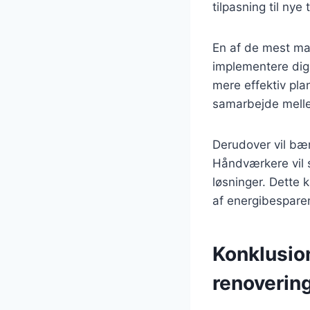
tilpasning til nye 
En af de mest ma
implementere digi
mere effektiv pla
samarbejde mellem
Derudover vil bær
Håndværkere vil s
løsninger. Dette 
af energibespare
Konklusio
renoverin