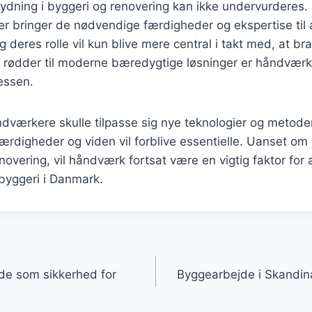
dning i byggeri og renovering kan ikke undervurderes. 
 bringer de nødvendige færdigheder og ekspertise til a
g deres rolle vil kun blive mere central i takt med, at br
ke rødder til moderne bæredygtige løsninger er håndvær
essen.
åndværkere skulle tilpasse sig nye teknologier og metod
digheder og viden vil forblive essentielle. Uanset om 
novering, vil håndværk fortsat være en vigtig faktor for a
byggeri i Danmark.
gation
de som sikkerhed for
Byggearbejde i Skandin