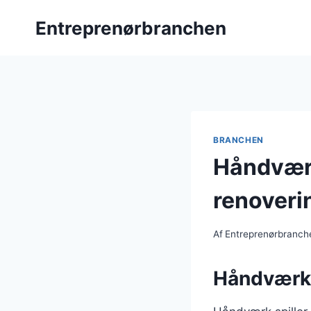
Fortsæt
Entreprenørbranchen
til
indhold
BRANCHEN
Håndværk
renoveri
Af
Entreprenørbranch
Håndværket