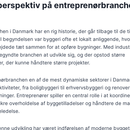
perspektiv på entreprenørbranch
n i Danmark har en rig historie, der går tilbage til de t
 I begyndelsen var byggeri ofte et lokalt anliggende, h
jdede tæt sammen for at opføre bygninger. Med industri
gyndte branchen at udvikle sig, og der opstod større
r, der kunne håndtere større projekter.
enørbranchen en af de mest dynamiske sektorer i Danma
ktiviteter, fra boligbyggeri til erhvervsbyggeri og renover
nger. Entreprenører spiller en central rolle i at koordin
ikre overholdelse af byggetilladelser og håndtere de ma
eledelse.
denne udvikling har været indførelsen af moderne bygget