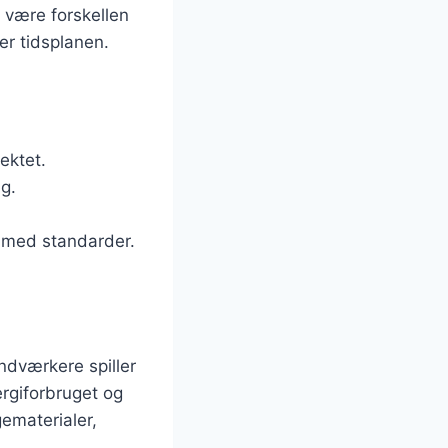
 være forskellen
er tidsplanen.
jektet.
ng.
e med standarder.
ndværkere spiller
ergiforbruget og
gematerialer,