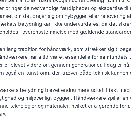
en central rolle i både byggeri og renovering i Danmark.
 bringer de nødvendige færdigheder og ekspertise til a
anset om det drejer sig om nybyggeri eller renovering a
ærkets betydning kan ikke undervurderes, da det sikrer
geholdes i overensstemmelse med gældende standarder
en lang tradition for håndværk, som strækker sig tilbage 
ndværkere har altid været essentielle for samfundets u
r er blevet videreført gennem generationer. I dag er h
n også en kunstform, der kræver både teknisk kunnen og
ærkets betydning blevet endnu mere udtalt i takt med
ighed og miljøvenligt byggeri. Håndværkere spiller en vig
nne teknologier og materialer, hvilket er afgørende fo
av.