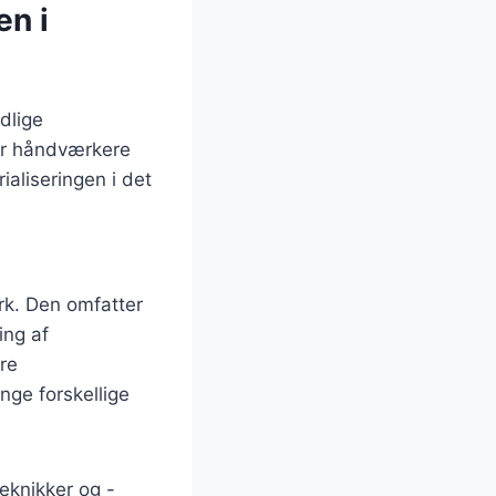
en i
idlige
vor håndværkere
aliseringen i det
rk. Den omfatter
ing af
ere
nge forskellige
eknikker og -