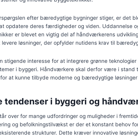
erspørgslen efter bæredygtige bygninger stiger, er det b
at opdatere deres færdigheder og viden. Uddannelse og
kker er blevet en vigtig del af håndværkerens udvikling.
at levere løsninger, der opfylder nutidens krav til bæredy
 stigende interesse for at integrere grønne teknologier
temer i byggeri. Håndværkere skal derfor være i stand t
 for at kunne tilbyde moderne og bæredygtige løsninger 
e tendenser i byggeri og håndvæ
år over for mange udfordringer og muligheder i fremti
ring og befolkningstilvækst er der et konstant behov fo
eksisterende strukturer. Dette kræver innovative løsning