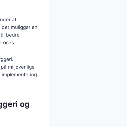
nder at
, der muliggør en
til bedre
proces.
ggeri.
 på miljøvenlige
il implementering
ggeri og