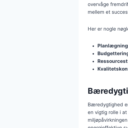
overvåge fremdrif
mellem et succesf
Her er nogle nøgl
Planlægning
Budgetterin
Ressourcest
Kvalitetskon
Bæredygti
Bæredygtighed er
en vigtig rolle i
miljøpåvirkningen
energieffektive s