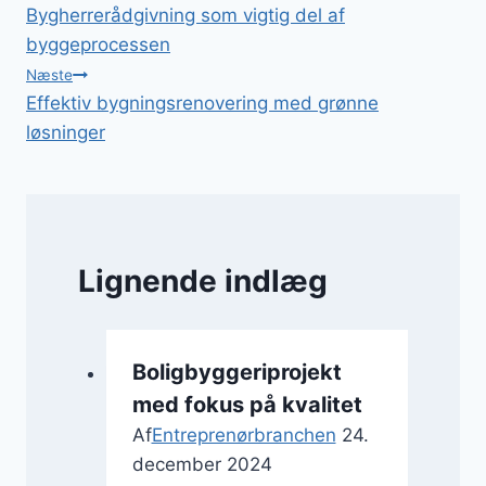
Bygherrerådgivning som vigtig del af
byggeprocessen
Næste
Effektiv bygningsrenovering med grønne
løsninger
Lignende indlæg
Boligbyggeriprojekt
med fokus på kvalitet
Af
Entreprenørbranchen
24.
december 2024