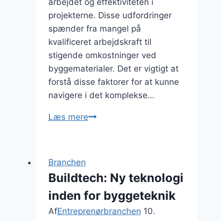
arbejdet og effektiviteten i
projekterne. Disse udfordringer
spænder fra mangel på
kvalificeret arbejdskraft til
stigende omkostninger ved
byggematerialer. Det er vigtigt at
forstå disse faktorer for at kunne
navigere i det komplekse…
De
Læs mere
største
udfordringer
i
Branchen
byggeri
Buildtech: Ny teknologi
inden for byggeteknik
Af
Entreprenørbranchen
10.