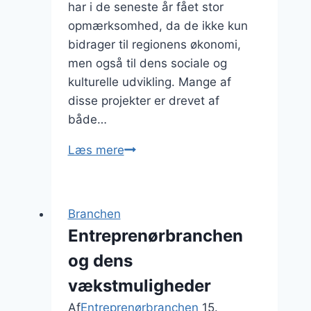
har i de seneste år fået stor
opmærksomhed, da de ikke kun
bidrager til regionens økonomi,
men også til dens sociale og
kulturelle udvikling. Mange af
disse projekter er drevet af
både…
Opførelsesprojekter
Læs mere
i
Østjylland:
lokale
Branchen
initiativer
Entreprenørbranchen
og dens
vækstmuligheder
Af
Entreprenørbranchen
15.