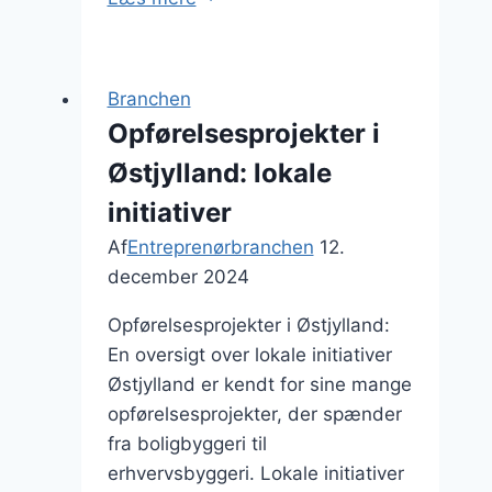
Ny
teknologi
inden
Branchen
for
Opførelsesprojekter i
byggeteknik
Østjylland: lokale
initiativer
Af
Entreprenørbranchen
12.
december 2024
Opførelsesprojekter i Østjylland:
En oversigt over lokale initiativer
Østjylland er kendt for sine mange
opførelsesprojekter, der spænder
fra boligbyggeri til
erhvervsbyggeri. Lokale initiativer