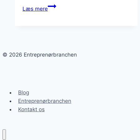
Bygningsarbejde
Læs mere
i
København:
hotspots
at
overveje
© 2026 Entreprenørbranchen
Blog
Entreprenørbranchen
Kontakt os