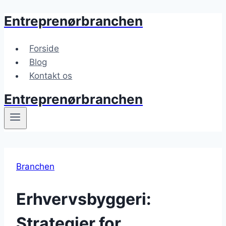
Entreprenørbranchen
Fortsæt
til
indhold
Forside
Blog
Kontakt os
Entreprenørbranchen
Branchen
Erhvervsbyggeri:
Strategier for