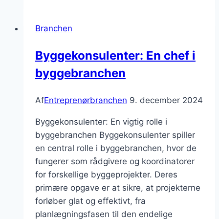
hvordan
man
Branchen
tilpasser
sig
Byggekonsulenter: En chef i
globale
byggebranchen
ændringer
Af
Entreprenørbranchen
9. december 2024
Byggekonsulenter: En vigtig rolle i
byggebranchen Byggekonsulenter spiller
en central rolle i byggebranchen, hvor de
fungerer som rådgivere og koordinatorer
for forskellige byggeprojekter. Deres
primære opgave er at sikre, at projekterne
forløber glat og effektivt, fra
planlægningsfasen til den endelige