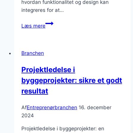
hvordan funktionalitet og design kan
integreres for at…
erhvervsbyggeri
Læs mere
med
fokus
på
Branchen
funktionalitet
Projektledelse i
byggeprojekter: sikre et godt
resultat
Af
Entreprenørbranchen
16. december
2024
Projektledelse i byggeprojekter: en