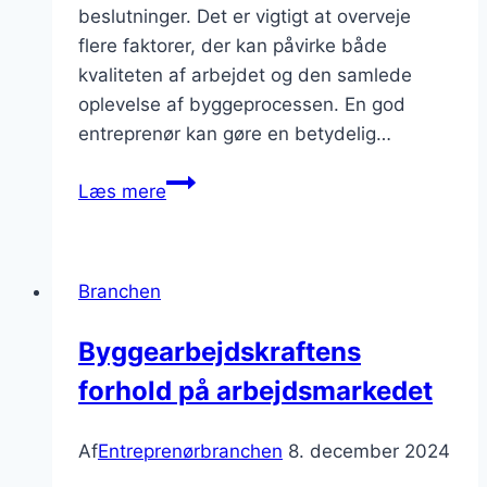
beslutninger. Det er vigtigt at overveje
flere faktorer, der kan påvirke både
kvaliteten af arbejdet og den samlede
oplevelse af byggeprocessen. En god
entreprenør kan gøre en betydelig…
Nybyggeri:
Læs mere
Hvordan
vælger
man
Branchen
den
rette
Byggearbejdskraftens
entreprenør
forhold på arbejdsmarkedet
Af
Entreprenørbranchen
8. december 2024