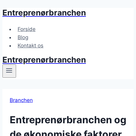
Entreprenørbranchen
Fortsæt
til
indhold
Forside
Blog
Kontakt os
Entreprenørbranchen
Branchen
Entreprenørbranchen og
de økonomiske faktorer,