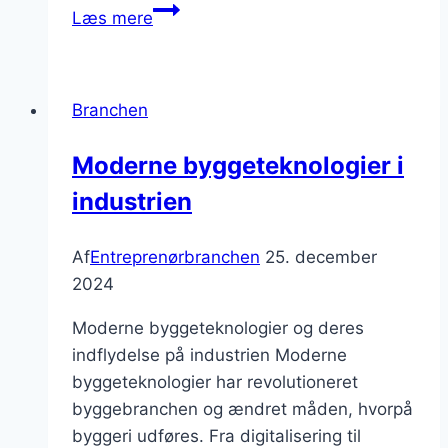
Byggeservice
Læs mere
til
erhvervslivet:
tjenester
Branchen
der
gør
Moderne byggeteknologier i
en
industrien
forskel
Af
Entreprenørbranchen
25. december
2024
Moderne byggeteknologier og deres
indflydelse på industrien Moderne
byggeteknologier har revolutioneret
byggebranchen og ændret måden, hvorpå
byggeri udføres. Fra digitalisering til