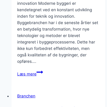
innovation Moderne byggeri er
kendetegnet ved en konstant udvikling
inden for teknik og innovation.
Byggebranchen har i de seneste årtier set
en betydelig transformation, hvor nye
teknologier og metoder er blevet
integreret i byggeprocesserne. Dette har
ikke kun forbedret effektiviteten, men
også kvaliteten af de bygninger, der
opføres….
Moderne
Læs mere
byggeri
med
fokus
Branchen
på
teknik