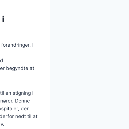
 i
orandringer. I
ed
aer begyndte at
l en stigning i
enører. Denne
spitaler, der
rfor nødt til at
v.