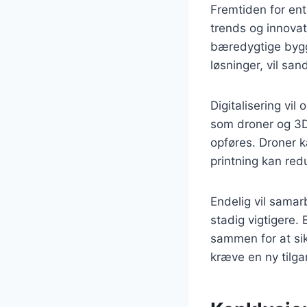
Fremtiden for en
trends og innova
bæredygtige bygge
løsninger, vil sa
Digitalisering vil
som droner og 3D
opføres. Droner 
printning kan re
Endelig vil samar
stadig vigtigere. 
sammen for at sikr
kræve en ny tilga