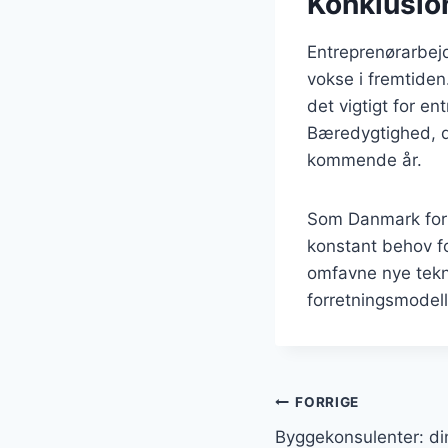
Konklusio
Entreprenørarbejd
vokse i fremtide
det vigtigt for en
Bæredygtighed, di
kommende år.
Som Danmark forts
konstant behov fo
omfavne nye tekn
forretningsmodell
Indlægsnavi
FORRIGE
Byggekonsulenter: di