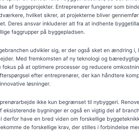
else af byggeprojekter. Entreprenører fungerer som bin
værkere, hvilket sikrer, at projekterne bliver gennemført
t. Deres ansvar inkluderer alt fra at indhente byggetillad
ellige faggrupper på byggepladsen.
gebranchen udvikler sig, er der også sket en ændring i,
bejder. Med fremkomsten af ny teknologi og bæredygti
e fokus på at optimere processer og reducere omkostnin
e efterspørgsel efter entreprenører, der kan håndtere kom
nnovative løsninger.
prenørarbejde ikke kun begrænset til nybyggeri. Renove
f eksisterende bygninger er også en vigtig del af branc
l derfor have en bred viden om forskellige byggeteknikk
ekomme de forskellige krav, der stilles i forbindelse m