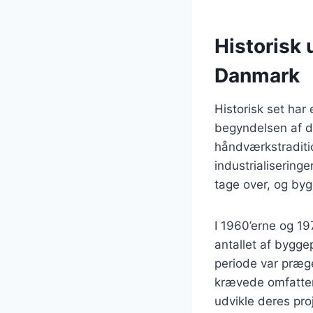
Historisk 
Danmark
Historisk set har
begyndelsen af d
håndværkstraditi
industrialisering
tage over, og by
I 1960’erne og 19
antallet af bygge
periode var præge
krævede omfattend
udvikle deres pro