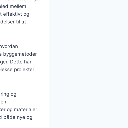
deled mellem
 effektivt og
elser til at
 hvordan
ge byggemetoder
ger. Dette har
plekse projekter
ring og
hen.
er og materialer
ed både nye og