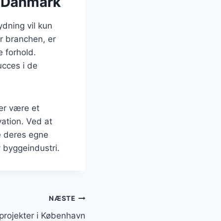
i Danmark
dning vil kun
r branchen, er
e forhold.
ucces i de
er være et
vation. Ved at
e deres egne
 byggeindustri.
NÆSTE
projekter i København