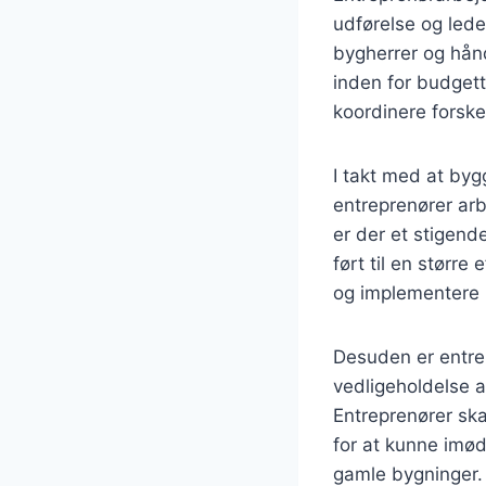
udførelse og led
bygherrer og hånd
inden for budgette
koordinere forsk
I takt med at byg
entreprenører ar
er der et stigend
ført til en størr
og implementere i
Desuden er entre
vedligeholdelse a
Entreprenører ska
for at kunne imød
gamle bygninger.