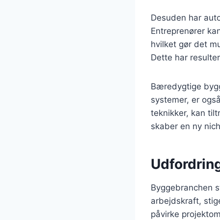
Desuden har automa
Entreprenører kan
hvilket gør det mu
Dette har resulte
Bæredygtige bygg
systemer, er også
teknikker, kan ti
skaber en ny nich
Udfordrin
Byggebranchen stå
arbejdskraft, sti
påvirke projektomk