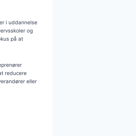
er i uddannelse
ervsskoler og
okus på at
eprenører
at reducere
erandører eller