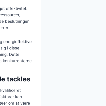
t effektivitet.
ressourcer,
ede beslutninger.
rrer.
 energieffektive
sig i disse
ning. Dette
ra konkurrenterne.
e tackles
valificeret
faktorer kan
enører om at være