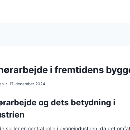
nørarbejde i fremtidens bygg
en
17. december 2024
ørarbejde og dets betydning i
strien
e spiller en central rolle i byggeindustrien, da det omfa