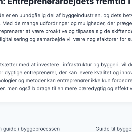
n: Entreprenørarbejdets fremtid 
e er en uundgåelig del af byggeindustrien, og dets bety
n. Med de mange udfordringer og muligheder, der præge
treprenører at være proaktive og tilpasse sig de skiftend
gitalisering og samarbejde vil være nøglefaktorer for s
ætter med at investere i infrastruktur og byggeri, vil d
r dygtige entreprenører, der kan levere kvalitet og inno
ologier og metoder kan entreprenører ikke kun forbedr
er, men også bidrage til en mere bæredygtig og effektiv
gation
n guide i byggeprocessen
Guide til bygge