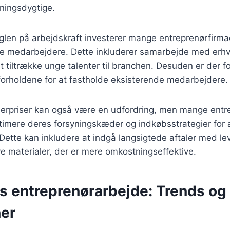
sningsdygtige.
glen på arbejdskraft investerer mange entreprenørfirma
ye medarbejdere. Dette inkluderer samarbejde med erhv
at tiltrække unge talenter til branchen. Desuden er der f
forholdene for at fastholde eksisterende medarbejdere.
lerpriser kan også være en udfordring, men mange entr
timere deres forsyningskæder og indkøbsstrategier for 
ette kan inkludere at indgå langsigtede aftaler med lev
ive materialer, der er mere omkostningseffektive.
s entreprenørarbejde: Trends og
ner