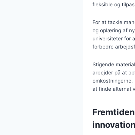
fleksible og tilpa
For at tackle man
og oplæring af n
universiteter for 
forbedre arbejds
Stigende materia
arbejder på at op
omkostningerne. D
at finde alternat
Fremtiden
innovatio