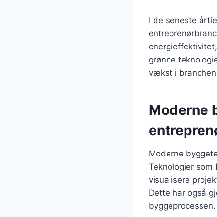
I de seneste årti
entreprenørbranc
energieffektivitet
grønne teknologie
vækst i branchen
Moderne b
entrepren
Moderne byggetek
Teknologier som B
visualisere projek
Dette har også gj
byggeprocessen.