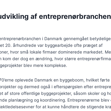
udvikling af entreprenørbranchen
 entreprenørbranchen i Danmark gennemgået betydelige f
et 20. århundrede var byggearbejde ofte præget af
oner, hvor små lokale firmaer dominerede markedet. M
en kom der dog en ændring, hvor større entreprenørfirm
ggeprojekter blev mere komplekse.
70’erne oplevede Danmark en byggeboom, hvilket førte ti
projekter og dermed også i efterspørgslen efter entrepr
t af store offentlige byggeprojekter, såsom skoler og ho
e planlægning og koordinering. Entreprenørerne blev de
jektledelsesevner for at kunne håndtere de stigende kra