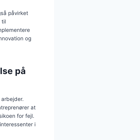
gså påvirket
til
 implementere
innovation og
lse på
 arbejder.
ntreprenører at
ikoen for fejl.
nteressenter i