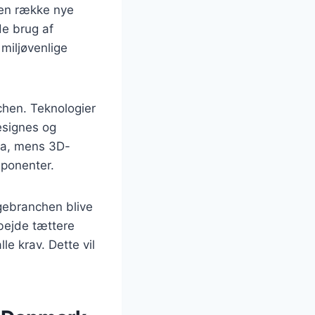
 en række nye
de brug af
miljøvenlige
nchen. Teknologier
esignes og
ta, mens 3D-
mponenter.
ggebranchen blive
rbejde tættere
le krav. Dette vil