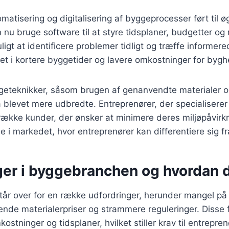
tisering og digitalisering af byggeprocesser ført til øge
 nu bruge software til at styre tidsplaner, budgetter og 
ligt at identificere problemer tidligt og træffe informer
ret i kortere byggetider og lavere omkostninger for byghe
eteknikker, såsom brugen af genanvendte materialer og
 blevet mere udbredte. Entreprenører, der specialiserer 
ltrække kunder, der ønsker at minimere deres miljøpåvirk
e i markedet, hvor entreprenører kan differentiere sig f
ger i byggebranchen og hvordan d
r over for en række udfordringer, herunder mangel på k
gende materialerpriser og strammere reguleringer. Disse 
ostninger og tidsplaner, hvilket stiller krav til entrepr