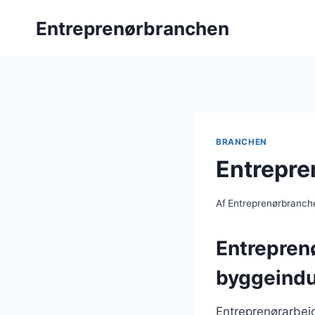
Fortsæt
Entreprenørbranchen
til
indhold
BRANCHEN
Entrepre
Af
Entreprenørbranch
Entrepren
byggeindu
Entreprenørarbejd