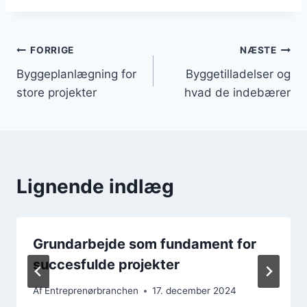
Indlægsnavigation
FORRIGE
NÆSTE
Byggeplanlægning for
Byggetilladelser og
store projekter
hvad de indebærer
Lignende indlæg
Grundarbejde som fundament for
succesfulde projekter
Af
Entreprenørbranchen
17. december 2024