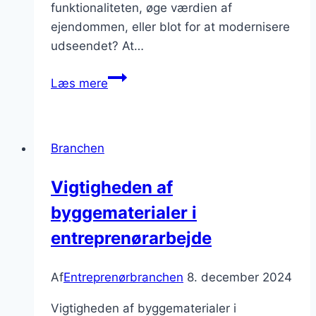
funktionaliteten, øge værdien af
ejendommen, eller blot for at modernisere
udseendet? At…
Boligrenovering
Læs mere
trin-
for-
trin
Branchen
til
et
Vigtigheden af
moderne
byggematerialer i
hjem
entreprenørarbejde
Af
Entreprenørbranchen
8. december 2024
Vigtigheden af byggematerialer i