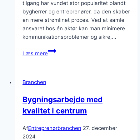
tilgang har vundet stor popularitet blandt
bygherrer og entreprenører, da den skaber
en mere strømlinet proces. Ved at samle
ansvaret hos én aktør kan man minimere
kommunikationsproblemer og sikre,…
Totalentreprise:
Læs mere
Fordele
for
bygherrer
Branchen
og
entreprenører
Bygningsarbejde med
kvalitet i centrum
Af
Entreprenørbranchen
27. december
2024