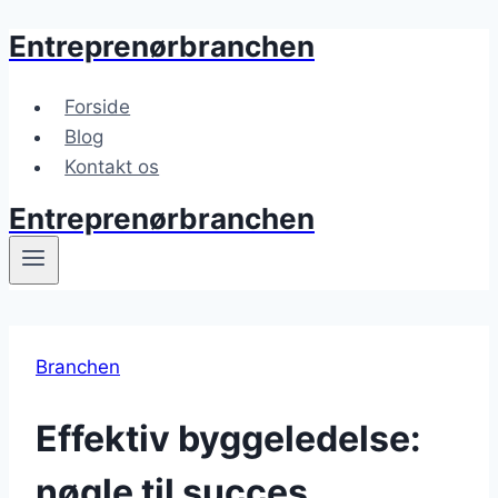
Entreprenørbranchen
Fortsæt
til
indhold
Forside
Blog
Kontakt os
Entreprenørbranchen
Branchen
Effektiv byggeledelse:
nøgle til succes