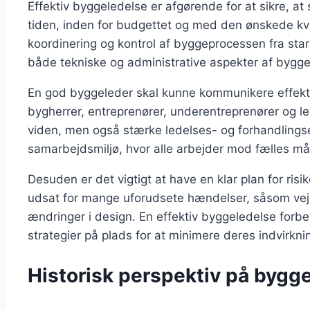
Effektiv byggeledelse er afgørende for at sikre, at
tiden, inden for budgettet og med den ønskede kva
koordinering og kontrol af byggeprocessen fra start
både tekniske og administrative aspekter af bygger
En god byggeleder skal kunne kommunikere effekti
bygherrer, entreprenører, underentreprenører og le
viden, men også stærke ledelses- og forhandlings
samarbejdsmiljø, hvor alle arbejder mod fælles må
Desuden er det vigtigt at have en klar plan for ris
udsat for mange uforudsete hændelser, såsom vejrfa
ændringer i design. En effektiv byggeledelse forbe
strategier på plads for at minimere deres indvirkni
Historisk perspektiv på byg