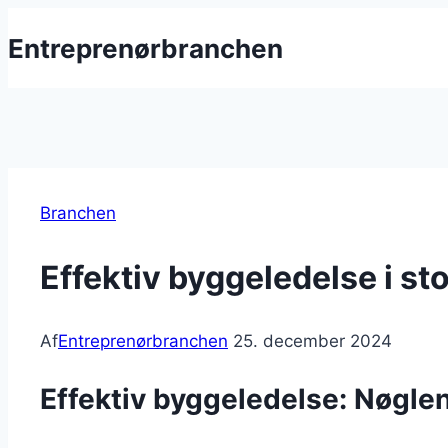
Fortsæt
Entreprenørbranchen
til
indhold
Branchen
Effektiv byggeledelse i st
Af
Entreprenørbranchen
25. december 2024
Effektiv byggeledelse: Nøglen 