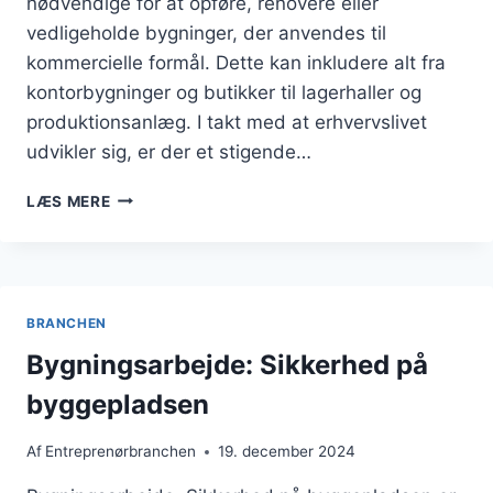
nødvendige for at opføre, renovere eller
vedligeholde bygninger, der anvendes til
kommercielle formål. Dette kan inkludere alt fra
kontorbygninger og butikker til lagerhaller og
produktionsanlæg. I takt med at erhvervslivet
udvikler sig, er der et stigende…
BYGNINGSARBEJDE
LÆS MERE
TIL
ERHVERV:
SKRÆDDERSYEDE
LØSNINGER
BRANCHEN
Bygningsarbejde: Sikkerhed på
byggepladsen
Af
Entreprenørbranchen
19. december 2024