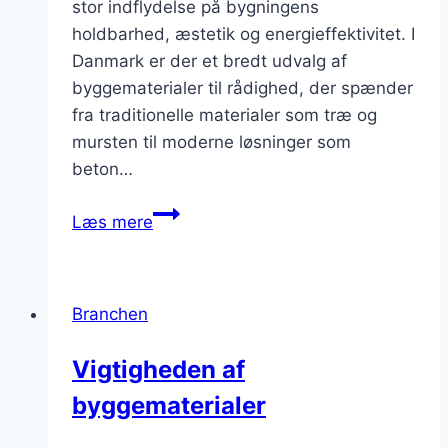
stor indflydelse på bygningens
holdbarhed, æstetik og energieffektivitet. I
Danmark er der et bredt udvalg af
byggematerialer til rådighed, der spænder
fra traditionelle materialer som træ og
mursten til moderne løsninger som
beton…
byggematerialer
Læs mere
til
renovering
og
Branchen
nybyggeri
Vigtigheden af
byggematerialer