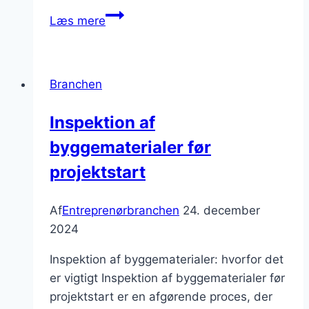
Entreprenørbranchen
Læs mere
og
de
nyeste
Branchen
værktøjer
til
Inspektion af
projektstyring
byggematerialer før
projektstart
Af
Entreprenørbranchen
24. december
2024
Inspektion af byggematerialer: hvorfor det
er vigtigt Inspektion af byggematerialer før
projektstart er en afgørende proces, der