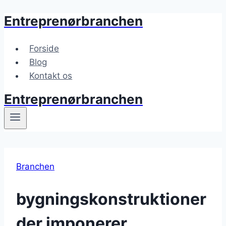
Entreprenørbranchen
Fortsæt
til
indhold
Forside
Blog
Kontakt os
Entreprenørbranchen
Branchen
bygningskonstruktioner
der imponerer