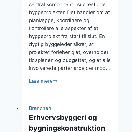
central komponent i succesfulde
byggeprojekter. Det handler om at
planlægge, koordinere og
kontrollere alle aspekter af et
byggeprojekt fra start til slut. En
dygtig byggeleder sikrer, at
projektet forløber glat, overholder
tidsplanen og budgettet, og at alle
involverede parter arbejder mod…
Effektiv
Læs mere
byggeledelse:
Nøglen
til
Branchen
succes
Erhvervsbyggeri og
i
bygningskonstruktion
byggeprojekter