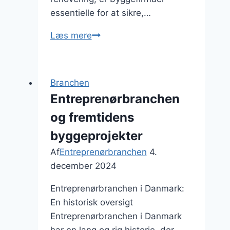
essentielle for at sikre,…
Byggefirmaer:
Læs mere
Nøglen
til
succes
Branchen
i
Entreprenørbranchen
byggeri
og fremtidens
byggeprojekter
Af
Entreprenørbranchen
4.
december 2024
Entreprenørbranchen i Danmark:
En historisk oversigt
Entreprenørbranchen i Danmark