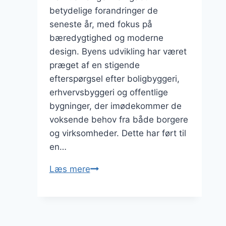
betydelige forandringer de
seneste år, med fokus på
bæredygtighed og moderne
design. Byens udvikling har været
præget af en stigende
efterspørgsel efter boligbyggeri,
erhvervsbyggeri og offentlige
bygninger, der imødekommer de
voksende behov fra både borgere
og virksomheder. Dette har ført til
en…
Byggeri
Læs mere
i
Aarhus:
trends
og