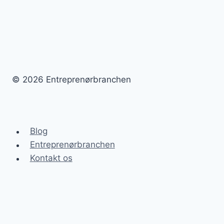
fremtidige
projekter
© 2026 Entreprenørbranchen
Blog
Entreprenørbranchen
Kontakt os
Forside