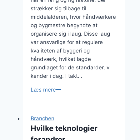
har en lang og rig historie, der
strækker sig tilbage til
middelalderen, hvor håndværkere
og bygmestre begyndte at
organisere sig i laug. Disse laug
var ansvarlige for at regulere
kvaliteten af byggeri og
håndværk, hvilket lagde
grundlaget for de standarder, vi
kender i dag. I takt…
Entreprenørbranchen
Læs mere
og
fremtidens
byggeprojekter
Branchen
Hvilke teknologier
forandrer