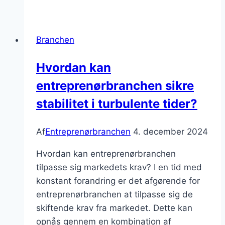
byggeri:
Sådan
styrer
Branchen
du
dit
Hvordan kan
byggeprojekt
entreprenørbranchen sikre
stabilitet i turbulente tider?
Af
Entreprenørbranchen
4. december 2024
Hvordan kan entreprenørbranchen
tilpasse sig markedets krav? I en tid med
konstant forandring er det afgørende for
entreprenørbranchen at tilpasse sig de
skiftende krav fra markedet. Dette kan
opnås gennem en kombination af