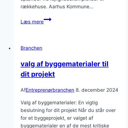
rækkehuse. Aarhus Kommune…
Boligbyggeri
Læs mere
i
Aarhus:
En
Branchen
voksende
efterspørgsel
valg af byggematerialer til
dit projekt
Af
Entreprenørbranchen
8. december 2024
Valg af byggematerialer: En vigtig
beslutning for dit projekt Når du står over
for et byggeprojekt, er valget af
byggematerialer en af de mest kritiske