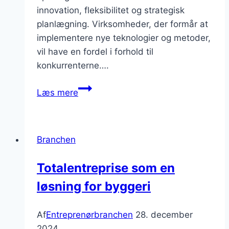
innovation, fleksibilitet og strategisk
planlægning. Virksomheder, der formår at
implementere nye teknologier og metoder,
vil have en fordel i forhold til
konkurrenterne….
Hvordan
Læs mere
kan
entreprenørbranchen
sikre
Branchen
stabilitet
i
Totalentreprise som en
turbulente
løsning for byggeri
tider?
Af
Entreprenørbranchen
28. december
2024