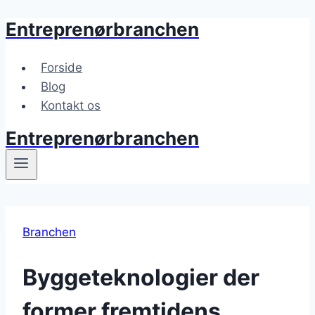
Entreprenørbranchen
Fortsæt
til
indhold
Forside
Blog
Kontakt os
Entreprenørbranchen
Branchen
Byggeteknologier der
former fremtidens