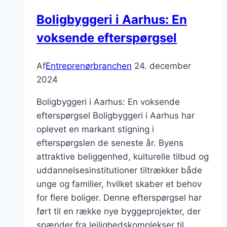
byggeri
Boligbyggeri i Aarhus: En
voksende efterspørgsel
Af
Entreprenørbranchen
24. december
2024
Boligbyggeri i Aarhus: En voksende
efterspørgsel Boligbyggeri i Aarhus har
oplevet en markant stigning i
efterspørgslen de seneste år. Byens
attraktive beliggenhed, kulturelle tilbud og
uddannelsesinstitutioner tiltrækker både
unge og familier, hvilket skaber et behov
for flere boliger. Denne efterspørgsel har
ført til en række nye byggeprojekter, der
spænder fra lejlighedskomplekser til