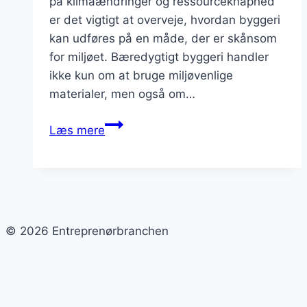
på klimaændringer og ressourceknaphed
er det vigtigt at overveje, hvordan byggeri
kan udføres på en måde, der er skånsom
for miljøet. Bæredygtigt byggeri handler
ikke kun om at bruge miljøvenlige
materialer, men også om…
Bæredygtigt
Læs mere
byggeri
med
fokus
på
ressourcer
© 2026 Entreprenørbranchen