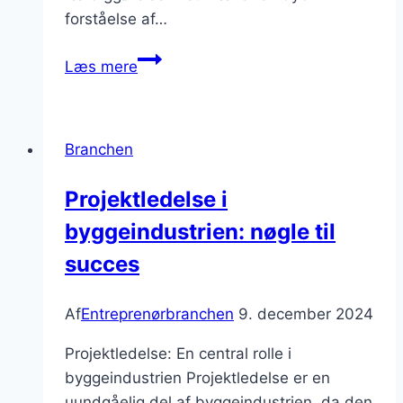
forståelse af…
effektiv
Læs mere
projektledelse
i
byggeri
Branchen
Projektledelse i
byggeindustrien: nøgle til
succes
Af
Entreprenørbranchen
9. december 2024
Projektledelse: En central rolle i
byggeindustrien Projektledelse er en
uundgåelig del af byggeindustrien, da den