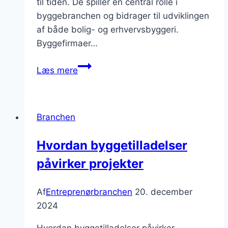
til tiden. De spiller en central rolle i
byggebranchen og bidrager til udviklingen
af både bolig- og erhvervsbyggeri.
Byggefirmaer…
Velrenommerede
Læs mere
byggefirmaer
i
Danmark
Branchen
Hvordan byggetilladelser
påvirker projekter
Af
Entreprenørbranchen
20. december
2024