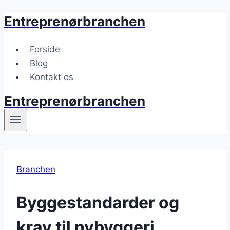
Entreprenørbranchen
Fortsæt
til
indhold
Forside
Blog
Kontakt os
Entreprenørbranchen
Branchen
Byggestandarder og
krav til nybyggeri