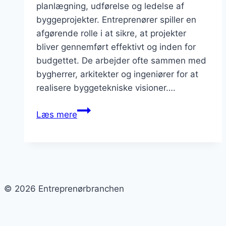
planlægning, udførelse og ledelse af
byggeprojekter. Entreprenører spiller en
afgørende rolle i at sikre, at projekter
bliver gennemført effektivt og inden for
budgettet. De arbejder ofte sammen med
bygherrer, arkitekter og ingeniører for at
realisere byggetekniske visioner….
Entreprenørarbejde
Læs mere
i
byggeri:
Udfordringer
og
løsninger
© 2026 Entreprenørbranchen