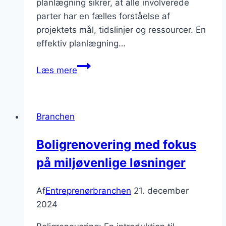
planlægning sikrer, at alle involverede
parter har en fælles forståelse af
projektets mål, tidslinjer og ressourcer. En
effektiv planlægning…
Projektledelse
Læs mere
byggeri:
tips
til
Branchen
succesfuld
planlægning
Boligrenovering med fokus
på miljøvenlige løsninger
Af
Entreprenørbranchen
21. december
2024