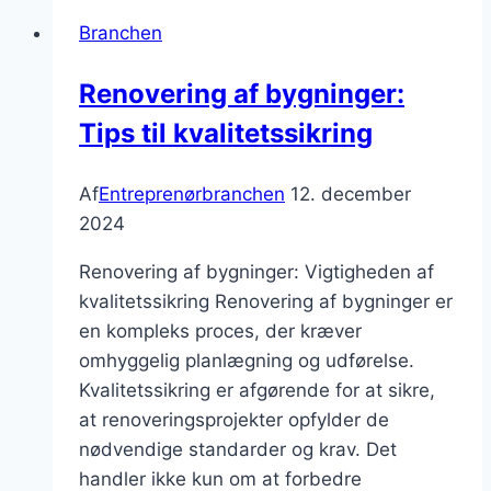
og
Branchen
dets
indflydelse
Renovering af bygninger:
Tips til kvalitetssikring
Af
Entreprenørbranchen
12. december
2024
Renovering af bygninger: Vigtigheden af
kvalitetssikring Renovering af bygninger er
en kompleks proces, der kræver
omhyggelig planlægning og udførelse.
Kvalitetssikring er afgørende for at sikre,
at renoveringsprojekter opfylder de
nødvendige standarder og krav. Det
handler ikke kun om at forbedre