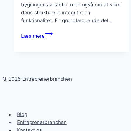
bygningens æstetik, men også om at sikre
dens strukturelle integritet og
funktionalitet. En grundlæggende del…
Renovering
Læs mere
af
bygninger:
Tips
til
kvalitetssikring
© 2026 Entreprenørbranchen
Blog
Entreprenørbranchen
Kontakt os