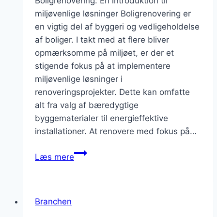
Boligrenovering: En introduktion til
miljøvenlige løsninger Boligrenovering er
en vigtig del af byggeri og vedligeholdelse
af boliger. I takt med at flere bliver
opmærksomme på miljøet, er der et
stigende fokus på at implementere
miljøvenlige løsninger i
renoveringsprojekter. Dette kan omfatte
alt fra valg af bæredygtige
byggematerialer til energieffektive
installationer. At renovere med fokus på…
Boligrenovering
Læs mere
med
fokus
på
Branchen
miljøvenlige