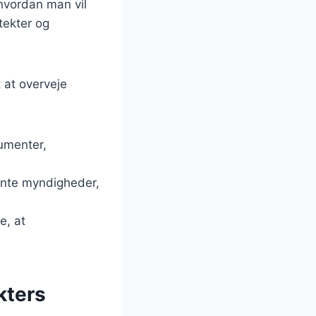
 hvordan man vil
tekter og
 at overveje
umenter,
vante myndigheder,
e, at
kters