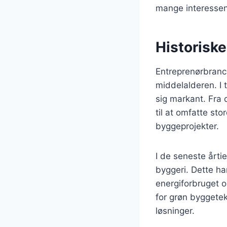
mange interessent
Historisk
Entreprenørbranch
middelalderen. I
sig markant. Fra
til at omfatte st
byggeprojekter.
I de seneste årti
byggeri. Dette ha
energiforbruget o
for grøn byggete
løsninger.