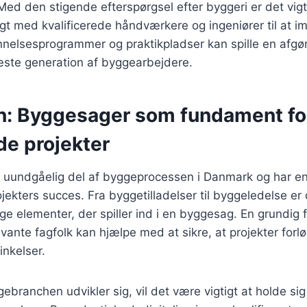
d den stigende efterspørgsel efter byggeri er det vigtig
ligt med kvalificerede håndværkere og ingeniører til a
elsesprogrammer og praktikpladser kan spille en afgøre
ste generation af byggearbejdere.
n: Byggesager som fundament fo
de projekter
 uundgåelig del af byggeprocessen i Danmark og har en
jekters succes. Fra byggetilladelser til byggeledelse er d
lige elementer, der spiller ind i en byggesag. En grundig
levante fagfolk kan hjælpe med at sikre, at projekter forl
nkelser.
gebranchen udvikler sig, vil det være vigtigt at holde s