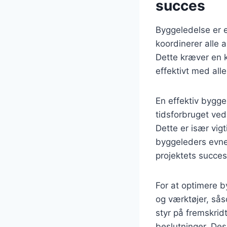
succes
Byggeledelse er e
koordinerer alle a
Dette kræver en k
effektivt med alle
En effektiv bygg
tidsforbruget ved
Dette er især vig
byggeleders evne 
projektets succes
For at optimere 
og værktøjer, så
styr på fremskrid
beslutninger. De