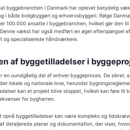
r, at byggebranchen i Danmark har oplevet betydelig væk
ng i både boligbyggeri og erhvervsbyggeri. Ifølge Danmar
over 100.000 ansatte i byggebranchen, hvilket gør den til
. Denne vækst har også medført en øget efterspørgsel eft
t og specialiserede håndværkere.
n af byggetilladelser i byggepro
er en uundgåelig del af enhver byggeproces. De sikrer, at
der lokale og nationale love, herunder bygningsreglemen
adelser kan et projekt blive stoppet, hvilket kan føre til 
kvenser for bygherren.
 opnå byggetilladelser kan være kompleks og tidskræv
af detaljerede planer og dokumentation, der viser, hvord