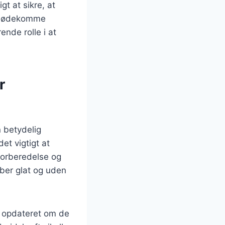
t at sikre, at
t imødekomme
nde rolle i at
r
 betydelig
et vigtigt at
 forberedelse og
øber glat og uden
ig opdateret om de