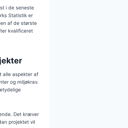
st i de seneste
ks Statistik er
 en af de største
er kvalificeret
jekter
 alle aspekter af
ter og miljøkrav.
betydelige
ende. Det kræver
an projektet vil