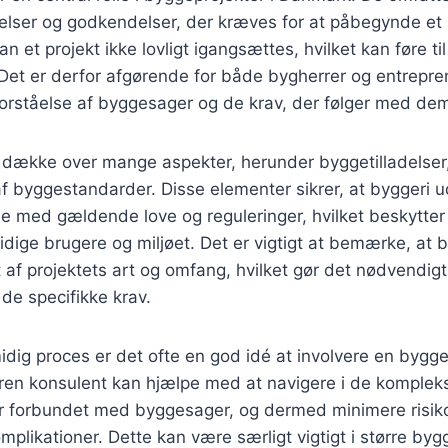
delser og godkendelser, der kræves for at påbegynde et
kan et projekt ikke lovligt igangsættes, hvilket kan føre ti
Det er derfor afgørende for både bygherrer og entrepre
rståelse af byggesager og de krav, der følger med de
dække over mange aspekter, herunder byggetilladelser,
f byggestandarder. Disse elementer sikrer, at byggeri u
 med gældende love og reguleringer, hvilket beskytte
dige brugere og miljøet. Det er vigtigt at bemærke, at
 af projektets art og omfang, hvilket gør det nødvendigt 
 de specifikke krav.
idig proces er det ofte en god idé at involvere en byggek
aren konsulent kan hjælpe med at navigere i de komplek
er forbundet med byggesager, og dermed minimere risik
mplikationer. Dette kan være særligt vigtigt i større byg