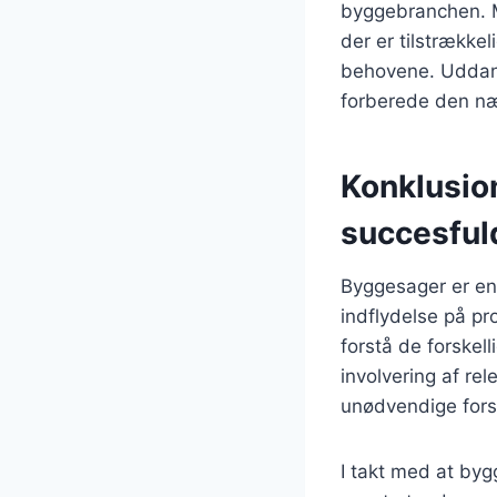
byggebranchen. Me
der er tilstrække
behovene. Uddann
forberede den næ
Konklusio
succesful
Byggesager er en
indflydelse på pro
forstå de forskel
involvering af re
unødvendige forsi
I takt med at byg