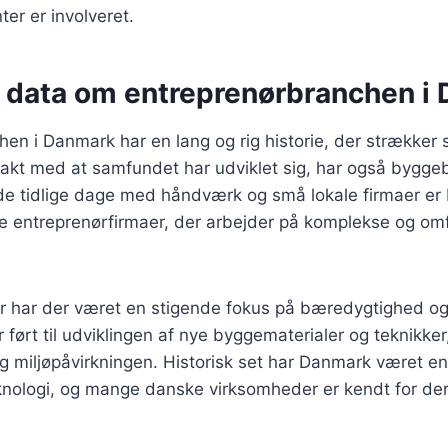
er er involveret.
e data om entreprenørbranchen i
en i Danmark har en lang og rig historie, der strækker si
 takt med at samfundet har udviklet sig, har også bygg
 de tidlige dage med håndværk og små lokale firmaer er
ore entreprenørfirmaer, der arbejder på komplekse og o
er har der været en stigende fokus på bæredygtighed og 
r ført til udviklingen af nye byggematerialer og teknikke
g miljøpåvirkningen. Historisk set har Danmark været en
knologi, og mange danske virksomheder er kendt for der