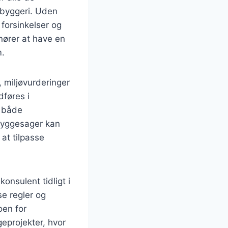
 byggeri. Uden
l forsinkelser og
nører at have en
m.
 miljøvurderinger
dføres i
r både
 byggesager kan
at tilpasse
onsulent tidligt i
se regler og
oen for
geprojekter, hvor