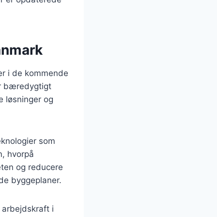
anmark
der i de kommende
r bæredygtigt
ve løsninger og
Teknologier som
n, hvorpå
eten og reducere
de byggeplaner.
 arbejdskraft i