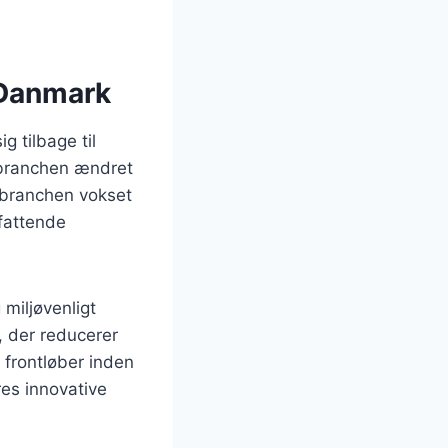
 Danmark
g tilbage til
ebranchen ændret
 branchen vokset
mfattende
miljøvenligt
r, der reducerer
 frontløber inden
es innovative