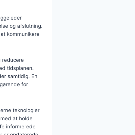
byggeleder
else og afslutning.
l at kommunikere
g reducere
ed tidsplanen.
der samtidig. En
fgørende for
erne teknologier
e med at holde
æffe informerede
er er opdaterede