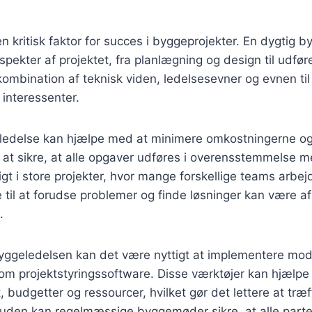
n kritisk faktor for succes i byggeprojekter. En dygtig 
spekter af projektet, fra planlægning og design til udfør
ombination af teknisk viden, ledelsesevner og evnen ti
 interessenter.
eledelse kan hjælpe med at minimere omkostningerne o
 at sikre, at alle opgaver udføres i overensstemmelse m
tigt i store projekter, hvor mange forskellige teams arbej
til at forudse problemer og finde løsninger kan være a
.
byggeledelsen kan det være nyttigt at implementere mod
som projektstyringssoftware. Disse værktøjer kan hjælp
t, budgetter og ressourcer, hvilket gør det lettere at tr
suden kan regelmæssige byggemøder sikre, at alle part