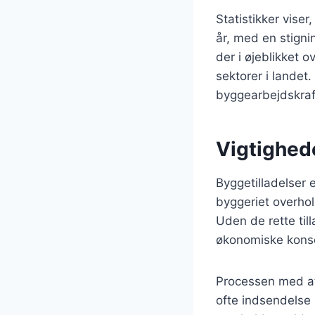
Statistikker vise
år, med en stigni
der i øjeblikket 
sektorer i landet
byggearbejdskraf
Vigtighede
Byggetilladelser 
byggeriet overhol
Uden de rette till
økonomiske konse
Processen med at
ofte indsendelse 