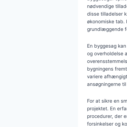
nødvendige tilla
disse tilladelser 
økonomiske tab. 
grundlæggende fo
En byggesag kan 
og overholdelse a
overensstemmelse
bygningens fremti
variere afhængigt
ansøgningerne til
For at sikre en sm
projektet. En erf
procedurer, der 
forsinkelser og ko