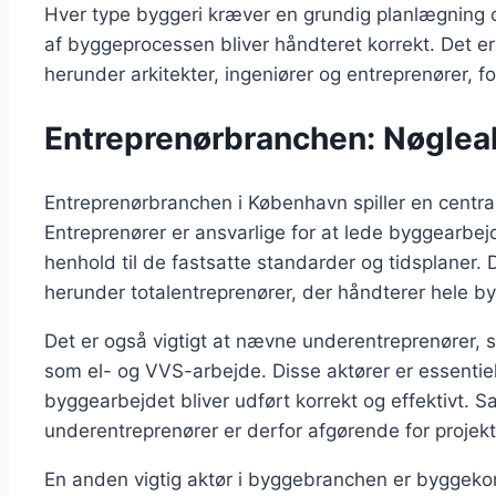
Hver type byggeri kræver en grundig planlægning og 
af byggeprocessen bliver håndteret korrekt. Det er v
herunder arkitekter, ingeniører og entreprenører, for
Entreprenørbranchen: Nøgleak
Entreprenørbranchen i København spiller en central
Entreprenører er ansvarlige for at lede byggearbejde
henhold til de fastsatte standarder og tidsplaner. D
herunder totalentreprenører, der håndterer hele byg
Det er også vigtigt at nævne underentreprenører, so
som el- og VVS-arbejde. Disse aktører er essentielle
byggearbejdet bliver udført korrekt og effektivt.
underentreprenører er derfor afgørende for projek
En anden vigtig aktør i byggebranchen er byggekon