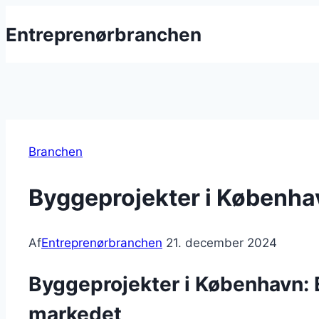
Fortsæt
Entreprenørbranchen
til
indhold
Branchen
Byggeprojekter i Københa
Af
Entreprenørbranchen
21. december 2024
Byggeprojekter i København: E
markedet