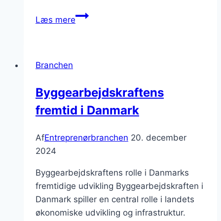
totalentreprise:
Læs mere
hvad
skal
man
Branchen
vide?
Byggearbejdskraftens
fremtid i Danmark
Af
Entreprenørbranchen
20. december
2024
Byggearbejdskraftens rolle i Danmarks
fremtidige udvikling Byggearbejdskraften i
Danmark spiller en central rolle i landets
økonomiske udvikling og infrastruktur.