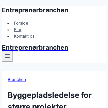
Entreprenørbranchen
Fortsæt
til
indhold
Forside
Blog
Kontakt os
Entreprenørbranchen
Branchen
Byggepladsledelse for
større projekter