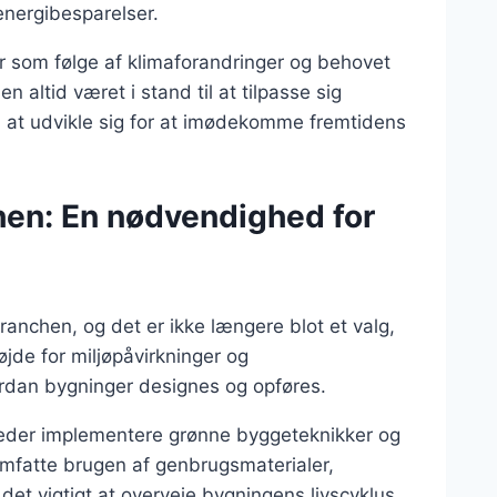
nergibesparelser.
r som følge af klimaforandringer og behovet
n altid været i stand til at tilpasse sig
d at udvikle sig for at imødekomme fremtidens
en: En nødvendighed for
anchen, og det er ikke længere blot et valg,
de for miljøpåvirkninger og
ordan bygninger designes og opføres.
der implementere grønne byggeteknikker og
omfatte brugen af genbrugsmaterialer,
det vigtigt at overveje bygningens livscyklus