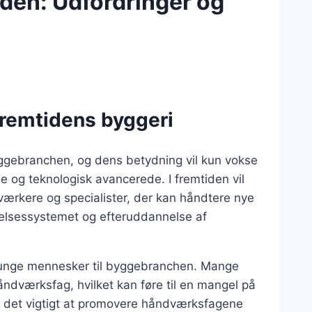
iden: Udfordringer og
fremtidens byggeri
ggebranchen, og dens betydning vil kun vokse
e og teknologisk avancerede. I fremtiden vil
værkere og specialister, der kan håndtere nye
nnelsessystemet og efteruddannelse af
ke unge mennesker til byggebranchen. Mange
ndværksfag, hvilket kan føre til en mangel på
r det vigtigt at promovere håndværksfagene