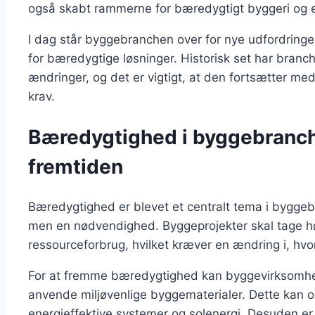
også skabt rammerne for bæredygtigt byggeri og e
I dag står byggebranchen over for nye udfordringe
for bæredygtige løsninger. Historisk set har branche
ændringer, og det er vigtigt, at den fortsætter me
krav.
Bæredygtighed i byggebranch
fremtiden
Bæredygtighed er blevet et centralt tema i byggebr
men en nødvendighed. Byggeprojekter skal tage høj
ressourceforbrug, hvilket kræver en ændring i, hv
For at fremme bæredygtighed kan byggevirksomhe
anvende miljøvenlige byggematerialer. Dette kan 
energieffektive systemer og solenergi. Desuden er 