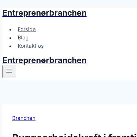
Entreprenørbranchen
Fortsæt
til
indhold
Forside
Blog
Kontakt os
Entreprenørbranchen
Branchen