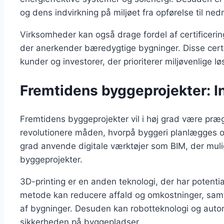
og dens indvirkning på miljøet fra opførelse til nedr
Virksomheder kan også drage fordel af certificer
der anerkender bæredygtige bygninger. Disse certif
kunder og investorer, der prioriterer miljøvenlige lø
Fremtidens byggeprojekter: I
Fremtidens byggeprojekter vil i høj grad være præget
revolutionere måden, hvorpå byggeri planlægges o
grad anvende digitale værktøjer som BIM, der muli
byggeprojekter.
3D-printing er en anden teknologi, der har potent
metode kan reducere affald og omkostninger, samt
af bygninger. Desuden kan robotteknologi og autom
sikkerheden på byggepladser.