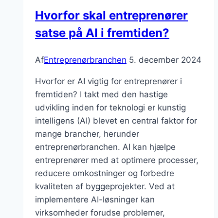
efterspørgsel
Hvorfor skal entreprenører
satse på AI i fremtiden?
Af
Entreprenørbranchen
5. december 2024
Hvorfor er AI vigtig for entreprenører i
fremtiden? I takt med den hastige
udvikling inden for teknologi er kunstig
intelligens (AI) blevet en central faktor for
mange brancher, herunder
entreprenørbranchen. AI kan hjælpe
entreprenører med at optimere processer,
reducere omkostninger og forbedre
kvaliteten af byggeprojekter. Ved at
implementere AI-løsninger kan
virksomheder forudse problemer,