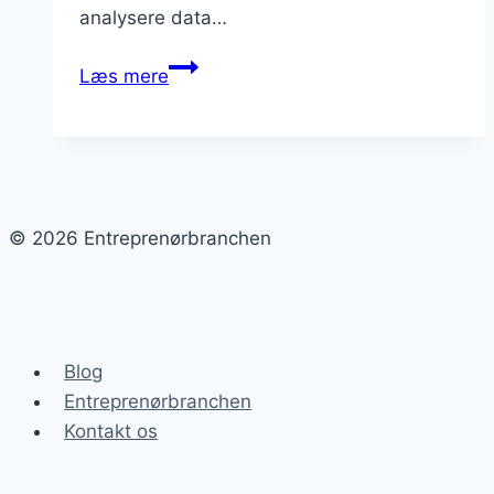
analysere data…
Hvorfor
Læs mere
skal
entreprenører
satse
på
AI
© 2026 Entreprenørbranchen
i
fremtiden?
Blog
Entreprenørbranchen
Kontakt os