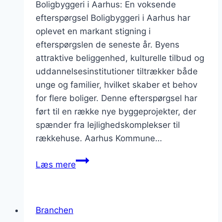
Boligbyggeri i Aarhus: En voksende
efterspørgsel Boligbyggeri i Aarhus har
oplevet en markant stigning i
efterspørgslen de seneste år. Byens
attraktive beliggenhed, kulturelle tilbud og
uddannelsesinstitutioner tiltrækker både
unge og familier, hvilket skaber et behov
for flere boliger. Denne efterspørgsel har
ført til en række nye byggeprojekter, der
spænder fra lejlighedskomplekser til
rækkehuse. Aarhus Kommune…
Boligbyggeri
Læs mere
i
Aarhus:
En
Branchen
voksende