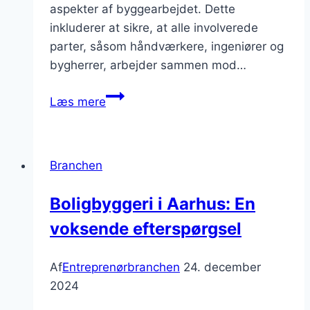
aspekter af byggearbejdet. Dette
inkluderer at sikre, at alle involverede
parter, såsom håndværkere, ingeniører og
bygherrer, arbejder sammen mod…
Byggeledelse
Læs mere
og
projektstyring:
Nøglen
Branchen
til
succes
Boligbyggeri i Aarhus: En
voksende efterspørgsel
Af
Entreprenørbranchen
24. december
2024