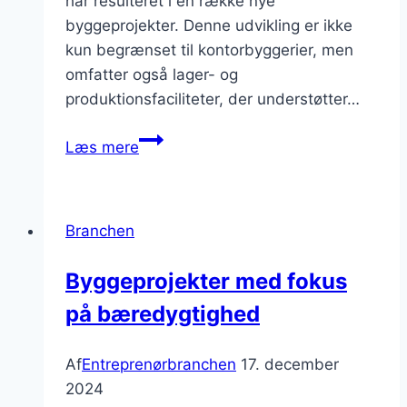
har resulteret i en række nye
byggeprojekter. Denne udvikling er ikke
kun begrænset til kontorbyggerier, men
omfatter også lager- og
produktionsfaciliteter, der understøtter…
Erhvervsbyggeri
Læs mere
i
København:
markedets
Branchen
udvikling
Byggeprojekter med fokus
på bæredygtighed
Af
Entreprenørbranchen
17. december
2024