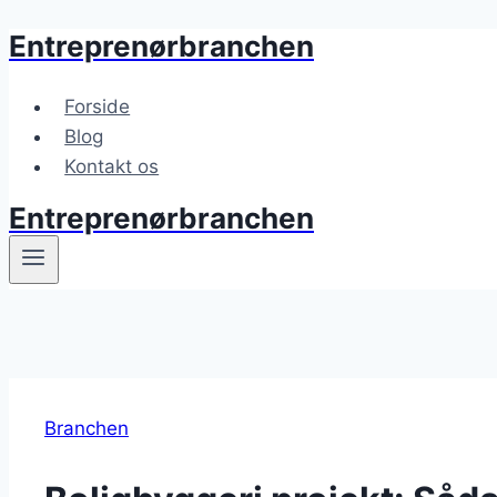
Entreprenørbranchen
Fortsæt
til
indhold
Forside
Blog
Kontakt os
Entreprenørbranchen
Branchen